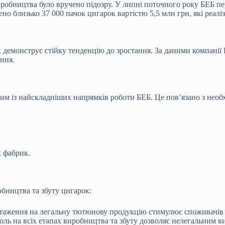
иробництва було вручено підозру. У липні поточного року БЕБ п
о близько 37 000 пачок цигарок вартістю 5,5 млн грн, які реаліз
демонструє стійку тенденцію до зростання. За даними компанії 
ння.
ним із найскладніших напрямків роботи БЕБ. Це пов’язано з необ
х фабрик.
бництва та збуту цигарок:
таження на легальну тютюнову продукцію стимулює споживачів 
ь на всіх етапах виробництва та збуту дозволяє нелегальним в