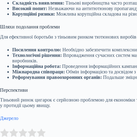
Складність виявлення:
Тіньові виробництва часто розташ
Високий попит:
Незважаючи на антитютюнову пропаганду, с
Корупційні ризики:
Можлива корупційна складова на різни
Шляхи подолання проблеми
Для ефективної боротьби з тіньовим ринком тютюнових виробів
Посилення контролю:
Необхідно забезпечити комплексний
Технологічні рішення:
Впровадження сучасних систем мар
виробників.
Інформаційна робота:
Проведення інформаційних кампаній
Міжнародна співпраця:
Обмін інформацією та досвідом з
Реформування правоохоронних органів:
Подальше зміцне
Перспективи
Тіньовий ринок цигарок є серйозною проблемою для економіки та
у протидії цьому явищу.
Джерело
Submit Rating
Rate this item: