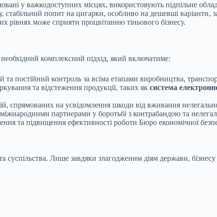
овані у важкодоступних місцях, використовують підпільне обладн
табільний попит на цигарки, особливо на дешевші варіанти, заб
х рівнях може сприяти процвітанню тіньового бізнесу.
 необхідний комплексний підхід, який включатиме:
 та постійний контроль за всіма етапами виробництва, транспор
кування та відстеження продукції, таких як
система електронн
, спрямованих на усвідомлення шкоди від вживання нелегальної 
 міжнародними партнерами у боротьбі з контрабандою та нелега
ння та підвищення ефективності роботи Бюро економічної безпе
 суспільства. Лише завдяки злагодженим діям держави, бізнесу 