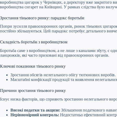
виробництва цигарок у Чернівцях, а директору вже закритого в
виробництва сигарет на Київщині. У рамках слідства було вилучен
Зростання тіньового ринку: парадокс боротьби
Попри зусилля правоохоронних органів, ринок тіньових цигарок 
постійно збільшуються. Цей парадокс потребує детального вивче
Складність боротьби з виробництвом
Боротьба саме з виробництвом, а не лише з каналами збуту, є од
ланцюжків, які часто приховані від правоохоронних органів.
Ключові показники тіньового ринку
Зростання обсягів нелегального обігу тютюнових виробів.
Масштабні конфіскації продукції та виявлення нелегальни
Причини зростання тіньового ринку
Існує низка факторів, що сприяють зростанню нелегального виро
Високі податки та акцизи:
Збільшення податкового наван
Нерівномірний контроль:
Недостатньо ефективний контрол