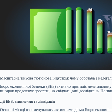
Масштабна тіньова тютюнова індустрія: чому боротьба з нелега
Бюро економічної безпеки (БЕБ) активно протидіє
нелегальному 
цигарок продовжує зростати, як свідчать дані досліджень. Це я
Дії БЕБ: виявлення та ліквідація
Останні місяці ознаменувалися активними діями Бюро економічн