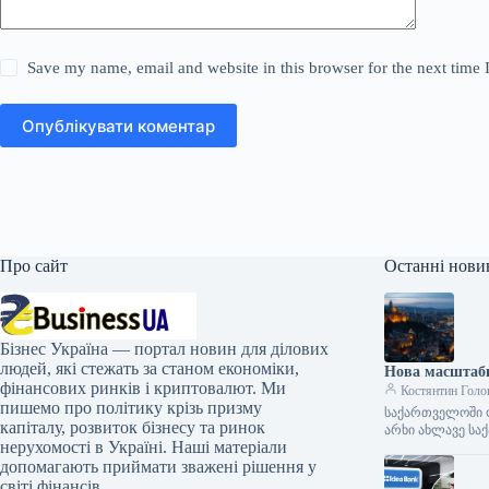
Save my name, email and website in this browser for the next time
Опублікувати коментар
Про сайт
Останні нови
Бізнес Україна — портал новин для ділових
людей, які стежать за станом економіки,
Нова масштабна
фінансових ринків і криптовалют. Ми
Костянтин Голо
пишемо про політику крізь призму
საქართველოში ორ
капіталу, розвиток бізнесу та ринок
არხი ახლავე სა
нерухомості в Україні. Наші матеріали
допомагають приймати зважені рішення у
світі фінансів.