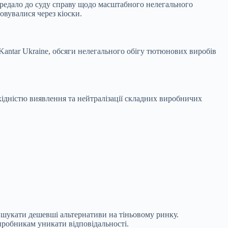
ередало до суду справу щодо масштабного нелегального
овувалися через кіоски.
Kantar Ukraine, обсяги нелегального обігу тютюнових виробів
хідністю виявлення та нейтралізації складних виробничих
шукати дешевші альтернативи на тіньовому ринку.
иробникам уникати відповідальності.