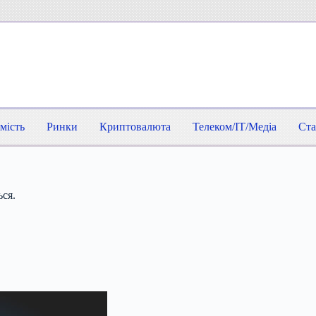
мість
Ринки
Криптовалюта
Телеком/IT/Медіа
Ста
ся.