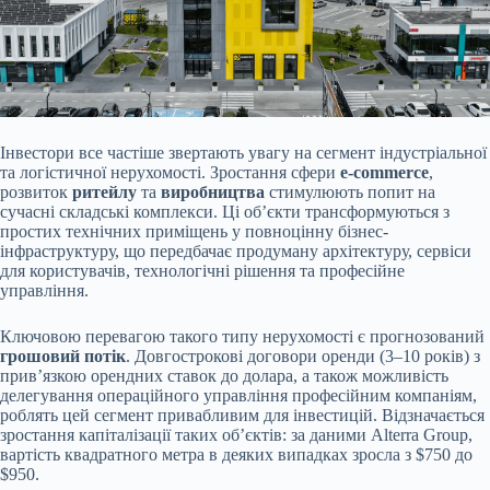
Інвестори все частіше звертають увагу на сегмент індустріальної
та логістичної нерухомості. Зростання сфери
e-commerce
,
розвиток
ритейлу
та
виробництва
стимулюють попит на
сучасні складські комплекси. Ці об’єкти трансформуються з
простих технічних приміщень у повноцінну бізнес-
інфраструктуру, що передбачає продуману архітектуру, сервіси
для користувачів, технологічні рішення та професійне
управління.
Ключовою перевагою такого типу нерухомості є прогнозований
грошовий потік
. Довгострокові договори оренди (3–10 років) з
прив’язкою орендних ставок до долара, а також можливість
делегування операційного управління професійним компаніям,
роблять цей сегмент привабливим для інвестицій. Відзначається
зростання капіталізації таких об’єктів: за даними Alterra Group,
вартість квадратного метра в деяких випадках зросла з $750 до
$950.