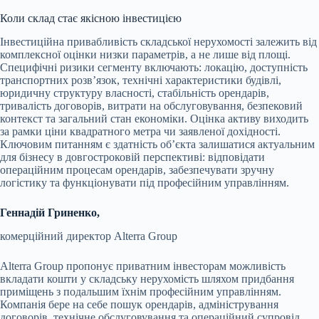
Коли склад стає якісною інвестицією
Інвестиційна привабливість складської нерухомості залежить від
комплексної оцінки низки параметрів, а не лише від площі.
Специфічні ризики сегменту включають: локацію, доступність
транспортних розв’язок, технічні характеристики будівлі,
юридичну структуру власності, стабільність орендарів,
тривалість договорів, витрати на обслуговування, безпековий
контекст та загальний стан економіки. Оцінка активу виходить
за рамки ціни квадратного метра чи заявленої дохідності.
Ключовим питанням є здатність об’єкта залишатися актуальним
для бізнесу в довгостроковій перспективі: відповідати
операційним процесам орендарів, забезпечувати зручну
логістику та функціонувати під професійним управлінням.
Геннадій Гриненко,
комерційний директор Alterra Group
Alterra Group пропонує приватним інвесторам можливість
вкладати кошти у складську нерухомість шляхом придбання
приміщень з подальшим їхнім професійним управлінням.
Компанія бере на себе пошук орендарів, адміністрування
договорів, технічне обслуговування та операційний супровід,