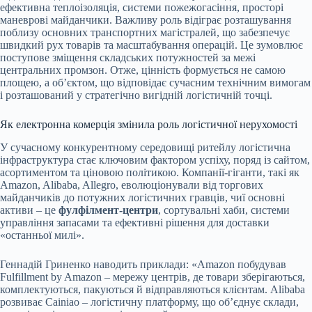
ефективна теплоізоляція, системи пожежогасіння, просторі
маневрові майданчики. Важливу роль відіграє розташування
поблизу основних транспортних магістралей, що забезпечує
швидкий рух товарів та масштабування операцій. Це зумовлює
поступове зміщення складських потужностей за межі
центральних промзон. Отже, цінність формується не самою
площею, а об’єктом, що відповідає сучасним технічним вимогам
і розташований у стратегічно вигідній логістичній точці.
Як електронна комерція змінила роль логістичної нерухомості
У сучасному конкурентному середовищі ритейлу логістична
інфраструктура стає ключовим фактором успіху, поряд із сайтом,
асортиментом та ціновою політикою. Компанії-гіганти, такі як
Amazon, Alibaba, Allegro, еволюціонували від торгових
майданчиків до потужних логістичних гравців, чиї основні
активи – це
фулфілмент-центри
, сортувальні хаби, системи
управління запасами та ефективні рішення для доставки
«останньої милі».
Геннадій Гриненко наводить приклади: «Amazon побудував
Fulfillment by Amazon – мережу центрів, де товари зберігаються,
комплектуються, пакуються й відправляються клієнтам. Alibaba
розвиває Cainiao – логістичну платформу, що об’єднує склади,