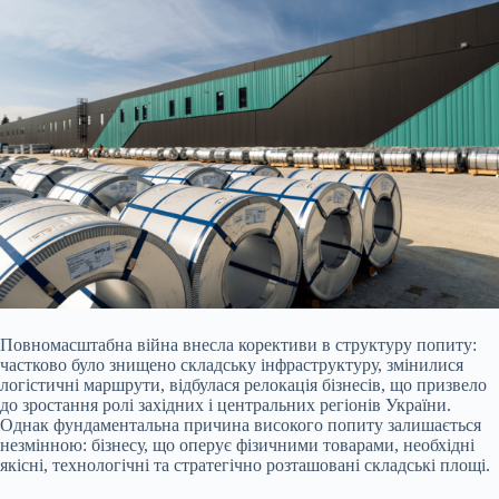
Повномасштабна війна внесла корективи в структуру попиту:
частково було знищено складську інфраструктуру, змінилися
логістичні маршрути, відбулася релокація бізнесів, що призвело
до зростання ролі західних і центральних регіонів України.
Однак фундаментальна причина високого попиту залишається
незмінною: бізнесу, що оперує фізичними товарами, необхідні
якісні, технологічні та стратегічно розташовані складські площі.