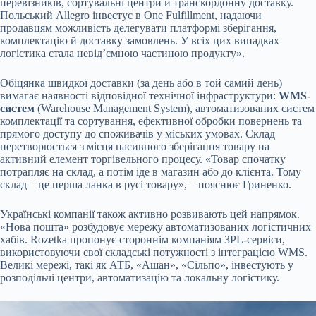
перевізників, сортувальні центри й транскордонну доставку.
Польський Allegro інвестує в One Fulfillment, надаючи
продавцям можливість делегувати платформі зберігання,
комплектацію й доставку замовлень. У всіх цих випадках
логістика стала невід’ємною частиною продукту».
Обіцянка швидкої доставки (за день або в той самий день)
вимагає наявності відповідної технічної інфраструктури:
WMS-
систем
(Warehouse Management System), автоматизованих систем
комплектації та сортування, ефективної обробки повернень та
прямого доступу до споживачів у міських умовах. Склад
перетворюється з місця пасивного зберігання товару на
активний елемент торгівельного процесу. «Товар спочатку
потрапляє на склад, а потім іде в магазин або до клієнта. Тому
склад – це перша ланка в русі товару», – пояснює Гриненко.
Українські компанії також активно розвивають цей напрямок.
«Нова пошта» розбудовує мережу автоматизованих логістичних
хабів. Rozetka пропонує стороннім компаніям 3PL-сервіси,
використовуючи свої складські потужності з інтеграцією WMS.
Великі мережі, такі як АТБ, «Ашан», «Сільпо», інвестують у
розподільчі центри, автоматизацію та локальну логістику.