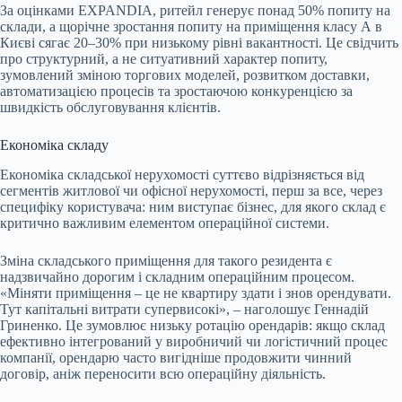
За оцінками EXPANDIA, ритейл генерує понад 50% попиту на
склади, а щорічне зростання попиту на приміщення класу А в
Києві сягає 20–30% при низькому рівні вакантності. Це свідчить
про структурний, а не ситуативний характер попиту,
зумовлений зміною торгових моделей, розвитком доставки,
автоматизацією процесів та зростаючою конкуренцією за
швидкість обслуговування клієнтів.
Економіка складу
Економіка складської нерухомості суттєво відрізняється від
сегментів житлової чи офісної нерухомості, перш за все, через
специфіку користувача: ним виступає бізнес, для якого склад є
критично важливим елементом операційної системи.
Зміна складського приміщення для такого резидента є
надзвичайно дорогим і складним операційним процесом.
«Міняти приміщення – це не квартиру здати і знов орендувати.
Тут капітальні витрати супервисокі», – наголошує Геннадій
Гриненко. Це зумовлює низьку ротацію орендарів: якщо склад
ефективно інтегрований у виробничий чи логістичний процес
компанії, орендарю часто вигідніше продовжити чинний
договір, аніж переносити всю операційну діяльність.