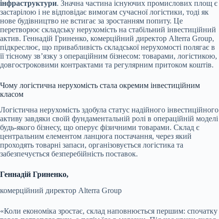
інфраструктури
. Значна частина існуючих промислових площ є
застарілою і не відповідає вимогам сучасної логістики, тоді як
нове будівництво не встигає за зростанням попиту. Це
перетворює складську нерухомість на стабільний інвестиційний
актив. Геннадій Гриненко, комерційний директор Alterra Group,
підкреслює, що привабливість складської нерухомості полягає в
її тісному зв’язку з операційним бізнесом: товарами, логістикою,
довгостроковими контрактами та регулярним притоком коштів.
Чому логістична нерухомість стала окремим інвестиційним
класом
Логістична нерухомість здобула статус надійного інвестиційного
активу завдяки своїй фундаментальній ролі в операційній моделі
будь-якого бізнесу, що оперує фізичними товарами. Склад є
центральним елементом ланцюга постачання, через який
проходять товарні запаси, організовується логістика та
забезпечується безперебійність поставок.
Геннадій Гриненко,
комерційний директор Alterra Group
«Коли економіка зростає, склад наповнюється першим: спочатку