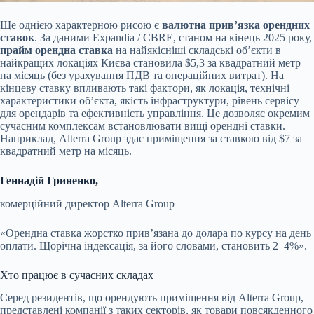
Ще однією характерною рисою є
валютна прив’язка орендних
ставок
. За даними Expandia / CBRE, станом на кінець 2025 року,
прайм орендна ставка
на найякісніші складські об’єкти в
найкращих локаціях Києва становила $5,3 за квадратний метр
на місяць (без урахування ПДВ та операційних витрат). На
кінцеву ставку впливають такі фактори, як локація, технічні
характеристики об’єкта, якість інфраструктури, рівень сервісу
для орендарів та ефективність управління. Це дозволяє окремим
сучасним комплексам встановлювати вищі орендні ставки.
Наприклад, Alterra Group здає приміщення за ставкою від $7 за
квадратний метр на місяць.
Геннадій Гриненко,
комерційний директор Alterra Group
«Орендна ставка жорстко прив’язана до долара по курсу на день
оплати. Щорічна індексація, за його словами, становить 2–4%».
Хто працює в сучасних складах
Серед резидентів, що орендують приміщення від Alterra Group,
представлені компанії з таких секторів, як товари повсякденного