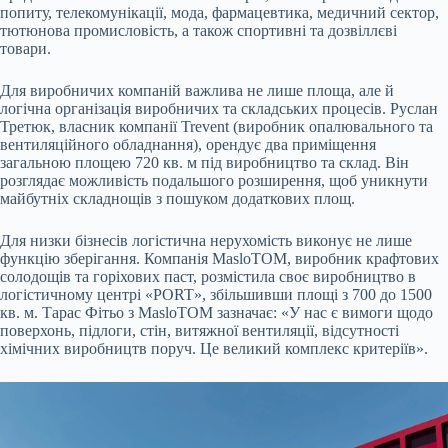
попиту, телекомунікації, мода, фармацевтика, медичний сектор,
тютюнова промисловість, а також спортивні та дозвіллєві
товари.
Для виробничих компаній важлива не лише площа, але й
логічна організація виробничих та складських процесів. Руслан
Третюк, власник компанії Trevent (виробник опалювального та
вентиляційного обладнання), орендує два приміщення
загальною площею 720 кв. м під виробництво та склад. Він
розглядає можливість подальшого розширення, щоб уникнути
майбутніх складнощів з пошуком додаткових площ.
Для низки бізнесів логістична нерухомість виконує не лише
функцію зберігання. Компанія MasloTOM, виробник крафтових
солодощів та горіхових паст, розмістила своє виробництво в
логістичному центрі «PORT», збільшивши площі з 700 до 1500
кв. м. Тарас Фітьо з MasloTOM зазначає: «У нас є вимоги щодо
поверхонь, підлоги, стін, витяжної вентиляції, відсутності
хімічних виробництв поруч. Це великий комплекс критеріїв».