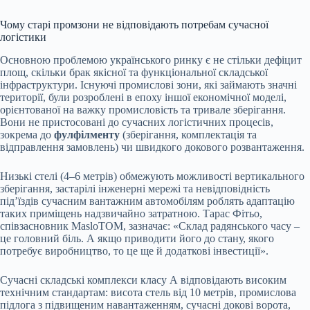
Чому старі промзони не відповідають потребам сучасної
логістики
Основною проблемою українського ринку є не стільки дефіцит
площ, скільки брак якісної та функціональної складської
інфраструктури. Існуючі промислові зони, які займають значні
території, були розроблені в епоху іншої економічної моделі,
орієнтованої на важку промисловість та тривале зберігання.
Вони не пристосовані до сучасних логістичних процесів,
зокрема до
фулфілменту
(зберігання, комплектація та
відправлення замовлень) чи швидкого докового розвантаження.
Низькі стелі (4–6 метрів) обмежують можливості вертикального
зберігання, застарілі інженерні мережі та невідповідність
під’їздів сучасним вантажним автомобілям роблять адаптацію
таких приміщень надзвичайно затратною. Тарас Фітьо,
співзасновник MasloTOM, зазначає: «Склад радянського часу –
це головний біль. А якщо приводити його до стану, якого
потребує виробництво, то це ще й додаткові інвестиції».
Сучасні складські комплекси класу А відповідають високим
технічним стандартам: висота стель від 10 метрів, промислова
підлога з підвищеним навантаженням, сучасні докові ворота,