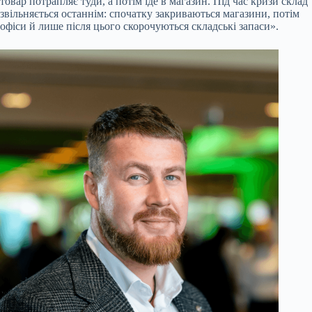
товар потрапляє туди, а потім їде в магазин. Під час кризи склад
звільняється останнім: спочатку закриваються магазини, потім
офіси й лише після цього скорочуються складські запаси».