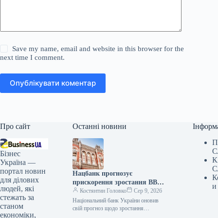
Save my name, email and website in this browser for the
next time I comment.
Опублікувати коментар
Про сайт
Останні новини
Інформ
П
С
Бізнес
К
Україна —
С
портал новин
Нацбанк прогнозує
К
для ділових
прискорення зростання ВВП
и
людей, які
України до 4,2% на кінець
Костянтин Головко
Сер 9, 2026
стежать за
2026 року
Національний банк України оновив
станом
свій прогноз щодо зростання
економіки,
реального валового внутрішнього