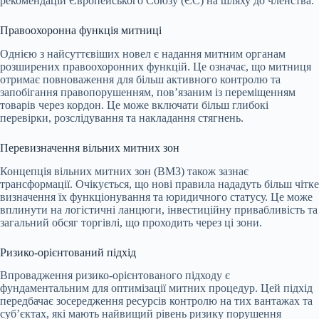
рекомендацій Європейського Союзу (ЄС) на шляху до членства.
Правоохоронна функція митниці
Однією з найсуттєвіших новел є надання митним органам
розширених правоохоронних функцій. Це означає, що митниця
отримає повноваження для більш активного контролю та
запобігання правопорушенням, пов’язаним із переміщенням
товарів через кордон. Це може включати більш глибокі
перевірки, розслідування та накладання стягнень.
Перевизначення вільних митних зон
Концепція вільних митних зон (ВМЗ) також зазнає
трансформації. Очікується, що нові правила нададуть більш чітке
визначення їх функціонування та юридичного статусу. Це може
вплинути на логістичні ланцюги, інвестиційну привабливість та
загальний обсяг торгівлі, що проходить через ці зони.
Ризико-орієнтований підхід
Впровадження ризико-орієнтованого підходу є
фундаментальним для оптимізації митних процедур. Цей підхід
передбачає зосередження ресурсів контролю на тих вантажах та
суб’єктах, які мають найвищий рівень ризику порушення