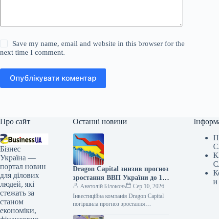
Save my name, email and website in this browser for the
next time I comment.
Опублікувати коментар
Про сайт
Останні новини
Інформ
П
С
Бізнес
К
Україна —
С
портал новин
Dragon Capital знизив прогноз
К
для ділових
зростання ВВП України до 1%
и
людей, які
у 2026 році
Анатолій Білоконь
Сер 10, 2026
стежать за
Інвестиційна компанія Dragon Capital
станом
погіршила прогноз зростання
економіки,
економіки України на 2026 рік. Якщо