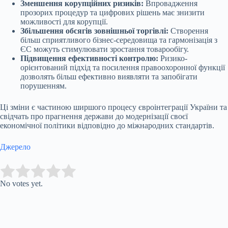
Зменшення корупційних ризиків:
Впровадження
прозорих процедур та цифрових рішень має знизити
можливості для корупції.
Збільшення обсягів зовнішньої торгівлі:
Створення
більш сприятливого бізнес-середовища та гармонізація з
ЄС можуть стимулювати зростання товарообігу.
Підвищення ефективності контролю:
Ризико-
орієнтований підхід та посилення правоохоронної функції
дозволять більш ефективно виявляти та запобігати
порушенням.
Ці зміни є частиною ширшого процесу євроінтеграції України та
свідчать про прагнення держави до модернізації своєї
економічної політики відповідно до міжнародних стандартів.
Джерело
Submit Rating
Rate this item:
No votes yet.