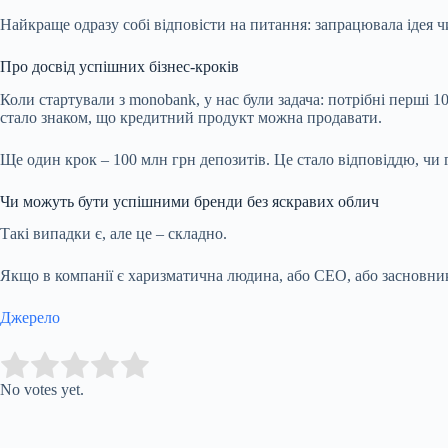
Найкраще одразу собі відповісти на питання: запрацювала ідея чи
Про досвід успішних бізнес-кроків
Коли стартували з monobank, у нас були задача: потрібні перші 1
стало знаком, що кредитний продукт можна продавати.
Ще один крок – 100 млн грн депозитів. Це стало відповіддю, чи 
Чи можуть бути успішними бренди без яскравих облич
Такі випадки є, але це – складно.
Якщо в компанії є харизматична людина, або СЕО, або засновник,
Джерело
Submit Rating
Rate this item:
No votes yet.