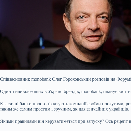
Співзасновник monobank Олег Гороховський розповів на Форумі пі
Один з найвідоміших в Україні брендів, monobank, планує вийти 
Класичні банки просто ґвалтують компанії своїми послугами, ро
таким же самим простим і зручним, як для звичайних українців.
Якими правилами він керуватиметься при запуску? Ось рецепт 