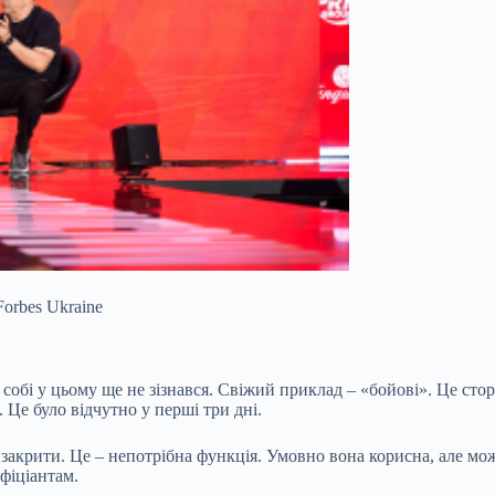
orbes Ukraine
собі у цьому ще не зізнався. Свіжий приклад – «бойові». Це сто
. Це було відчутно у перші три дні.
ї закрити. Це – непотрібна функція. Умовно вона корисна, але 
 офіціантам.