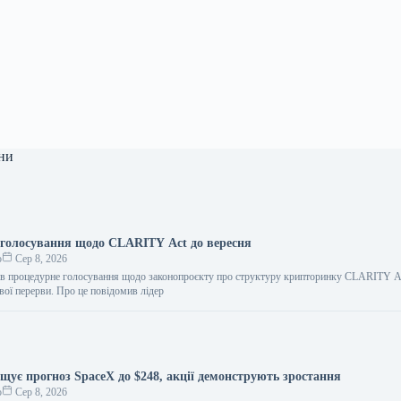
ни
 голосування щодо CLARITY Act до вересня
о
Сер 8, 2026
в процедурне голосування щодо законопроєкту про структуру крипторинку CLARITY A
вої перерви. Про це повідомив лідер
ищує прогноз SpaceX до $248, акції демонструють зростання
о
Сер 8, 2026