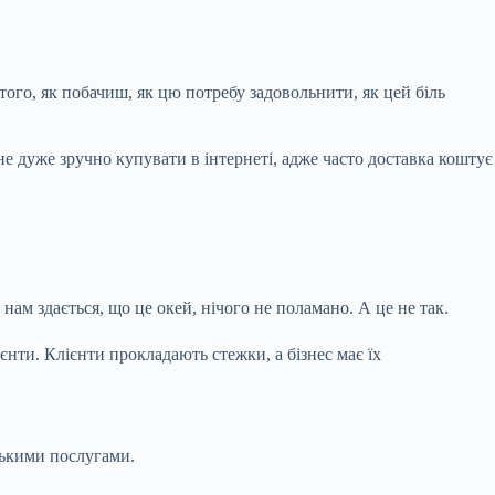
я того, як побачиш, як цю потребу задовольнити, як цей біль
не дуже зручно купувати в інтернеті, адже часто доставка коштує
 нам здається, що це окей, нічого не поламано. А це не так.
єнти. Клієнти прокладають стежки, а бізнес має їх
вськими послугами.