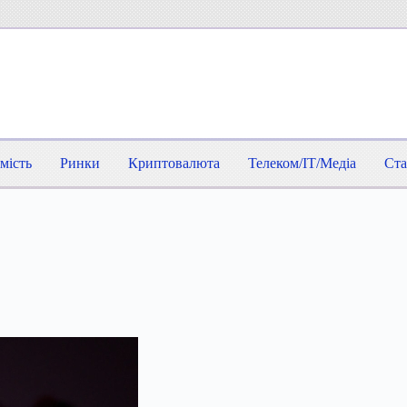
мість
Ринки
Криптовалюта
Телеком/IT/Медіа
Ста