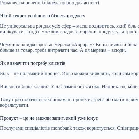
Розмову скорочено і відредаговано для ясності.
Який секрет успішного бізнес-продукту
Це універсальна річ для усіх сфер – маєш подивитись, який біль є
вилікувати – тоді є можливість для створення продукту та зроста
Чому так швидко зростає мережа «Аврора»? Вони виявили біль: кл
більше за товар, треба витрачати час. А ця мережа – всюди.
Як визначити потребу клієнтів
Біль – це поламаний процес. Його можна виявляти, коли сам к
Виявляти біль складно. У нас замилюється око. Наприклад, коли 
Тому щоб побачити такі поламані процеси, треба або мати навичк
асфальтувати.
Продукт – це не завжди запит, який уже існує
Послугами спеціалістів monobank також користується. Співпрацю