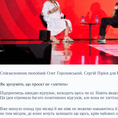
Співзасновник monobank Олег Гороховський. Сергій Пірієв для F
Як зрозуміти, що проєкт не «злетить»
Підприємець швидко відчуває, виходить щось чи ні. Навіть якщо 
Ця ідея отримала багато позитивних відгуків, але вона не злетіла
Вже минуло понад три місяці й ми ніяк не можемо наважитись ї
не тим місцем, де вони хочуть залишати ще щось, крім чайових