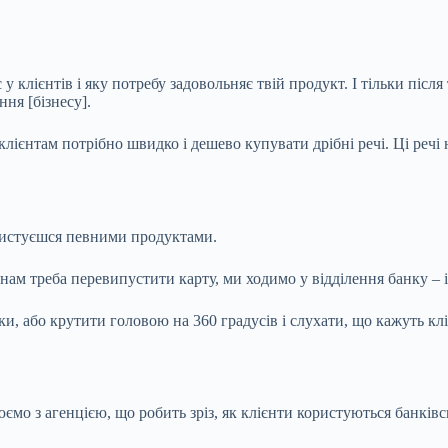
 у клієнтів і яку потребу задовольняє твій продукт. І тільки післ
ння [бізнесу].
ієнтам потрібно швидко і дешево купувати дрібні речі. Ці речі 
ористуєшся певними продуктами.
нам треба перевипустити карту, ми ходимо у відділення банку – і
и, або крутити головою на 360 градусів і слухати, що кажуть клі
ємо з агенцією, що робить зріз, як клієнти користуються банкі