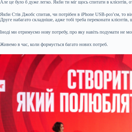
Але це було б дуже легко. Якби ти міг щось спитати в клієнтів, о
Якби Стів Джобс спитав, чи потрібен в iPhone USB-роз’єм, то він
Друге набагато складніше, адже тобі треба переконати клієнтів,
Іноді ми отримуємо нову потребу, про яку навіть подумати не м
Живемо в час, коли формується багато нових потреб.