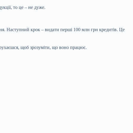
укції, то це – не дуже.
ання. Наступний крок – видати перші 100 млн грн кредитів. Це
х рухаєшся, щоб зрозуміти, що воно працює.