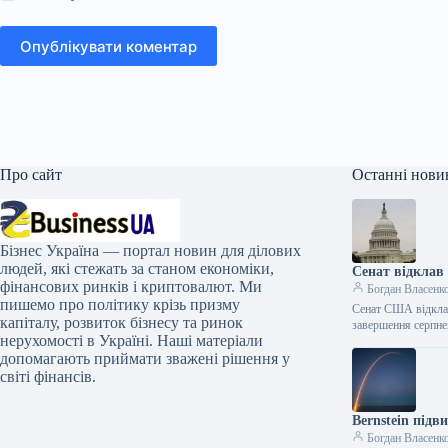
Опублікувати коментар
Про сайт
Останні нови
Бізнес Україна — портал новин для ділових
людей, які стежать за станом економіки,
Сенат відклав
фінансових ринків і криптовалют. Ми
Богдан Власенк
пишемо про політику крізь призму
Сенат США відкла
капіталу, розвиток бізнесу та ринок
завершення серпне
нерухомості в Україні. Наші матеріали
допомагають приймати зважені рішення у
світі фінансів.
Bernstein підв
Богдан Власенк