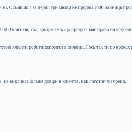
 ні. Ось якщо я за перші три місяці не продам 1000 одиниць прод
00 000 клієнтів, тоді зрозуміємо, що продукт має право на існув
готові клієнти робити депозити в онлайні. І ось так ти по крока
 це викликає більше довіри в клієнтів, ніж логотип чи бренд.