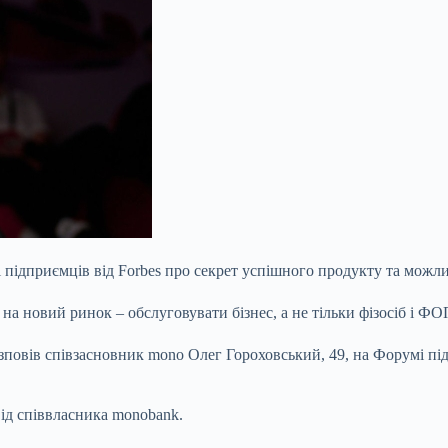
дприємців від Forbes про секрет успішного продукту та можливос
на новий ринок – обслуговувати бізнес, а не тільки фізосіб і Ф
зповів співзасновник mono Олег Гороховський, 49, на Форумі під
від співвласника monobank.