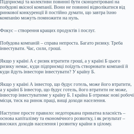
Підприємці та колективи повинні бути сконцентровані на
побудові якісної компанії. Вони не повинні відволікатися від
ринкової конкуренції й постійно думати, що завтра їхню
компанію можуть помножити на нуль.
Фокус – створення кращих продуктів і послуг.
Побудова компаній – справа непроста. Багато ризику. Треба
інвестувати. Час, сили, гроші.
Якщо у країні А є ризик втратити гроші, а у країні Б цього
ризику немає, куди підприємці поїдуть створювати компанії й
куди йдуть інвестори інвестувати? У країну Б.
Якщо у країні А інвестор, що будує готель, може його втратити,
а у країні Б інвестор, що будує готель, його втратити не може,
інвестор інвестуватиме у країну Б. І країна Б отримає нові робочі
місця, тиск на ринок праці, вищі доходи населення.
Наступне просте правило: недоторкана приватна власність –
основа капіталізму та економічного розвитку, і як результат –
високих доходів населення і розвитку країни в цілому.