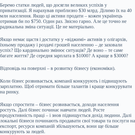
Беремо статки людей, що досягли великих успіхів у
приватизації. Я нарахував приблизно $30 млрд. Ділимо їх на 40
млн населення. Якщо ці активи продати – кожен українець
отримав би по $750. Один раз. Звісно гарно. Але це точно не
радикальна зміна ситуації. Це не матеріально.
Якщо немає щастя і достатку у «віджимі» активів у олігархів,
їхньому продажу і роздачі грошей населенню – де заховали
успіх? Що кардинально змінює ситуація? Де воно – те саме
багате життя? Де середня зарплата в $1000? А краще в $3000?
Відповідь на поверхні – в розвитку бізнесу (економіки).
Коли бізнес розвивається, компанії конкурують і підвищують
зарплатню. Щоб отримати більше талантів і краще конкурувати
на ринку.
Якщо спростити – бізнес розвивається, доходи населення
ростуть. Далі бізнес починає навчати людей. Росте
продуктивність праці – і знов підвищується дохід людини. Далі
локальні бізнеси починають продавати свої товари та послуги на
експорт, ресурси компаній збільшуються, вони ще більше
конкурують за людей.