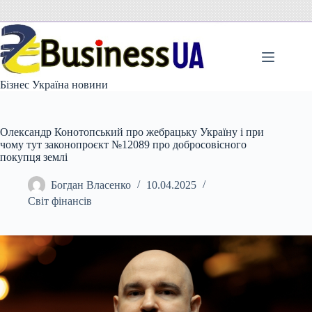
Перейти
до
вмісту
Бізнес Україна новини
Олександр Конотопський про жебрацьку Україну і при
чому тут законопроєкт №12089 про добросовісного
покупця землі
Богдан Власенко
10.04.2025
Світ фінансів