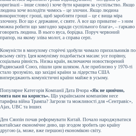
оригіналі – інше слово) і хоче бути кращим за суспільство. Якщо
людина хоче володіти чимось – це злочин. Якщо людина
використовує гроші, щоб заробляти гроші – це є вища міра
злочину. Все що є державне, є святе. А все що приватне – з ним
можна робити що завгодно заради суспільного блага», – гаркаво
говорить людина. В нього вуса, борідка. Поруч червоний
прапор, на якому зліва молот, а справа серп.
Комуністи в минулому сторіччі здобули чимало прихильників по
всьому світу. Ідея комунізму подобається масам: усе порівну,
соціальна рівність. Низка країн, включаючи новостворений
Радянський Союз, пішли цим шляхом. Але приблизно у 1970-ті
стало зрозуміло, що західні країни за лідерства США
випереджають комуністичні країни майже в усьому.
Популярне
Категорія Компанії Дата Вчора
«Як не цинічно,
мита нам на користь».
Що українським компаніям несе
тарифна війна Трампа? Загрози та можливості для «Сентравіс»,
Ajax, UBC та інших
Ден Сяопін
почав реформувати Китай. Почало народжуватися
китайське економічне диво, що згодом зробить цю країну
другою (а, може, вже першою) економікою світу.