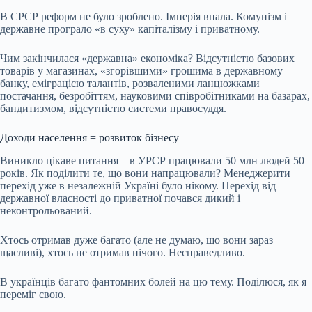
В СРСР реформ не було зроблено. Імперія впала. Комунізм і
державне програло «в суху» капіталізму і приватному.
Чим закінчилася «державна» економіка? Відсутністю базових
товарів у магазинах, «згорівшими» грошима в державному
банку, еміграцією талантів, розваленими ланцюжками
постачання, безробіттям, науковими співробітниками на базарах,
бандитизмом, відсутністю системи правосуддя.
Доходи населення = розвиток бізнесу
Виникло цікаве питання – в УРСР працювали 50 млн людей 50
років. Як поділити те, що вони напрацювали? Менеджерити
перехід уже в незалежній Україні було нікому. Перехід від
державної власності до приватної почався дикий і
неконтрольований.
Хтось отримав дуже багато (але не думаю, що вони зараз
щасливі), хтось не отримав нічого. Несправедливо.
В українців багато фантомних болей на цю тему. Поділюся, як я
переміг свою.