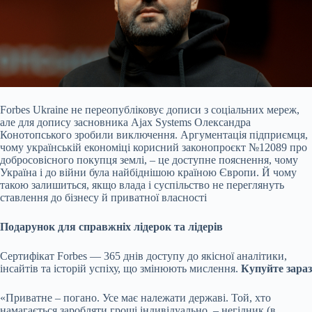
Forbes Ukraine не переопубліковує дописи з соціальних мереж,
але для допису засновника Ajax Systems Олександра
Конотопського зробили виключення. Аргументація підприємця,
чому українській економіці корисний законопроєкт №12089 про
добросовісного покупця землі, – це доступне пояснення, чому
Україна і до війни була найбіднішою країною Європи. Й чому
такою залишиться, якщо влада і суспільство не переглянуть
ставлення до бізнесу й приватної власності
Подарунок для справжніх лідерок та лідерів
Сертифікат Forbes — 365 днів доступу до якісної аналітики,
інсайтів та історій успіху, що змінюють мислення.
Купуйте зараз
«Приватне – погано. Усе має належати державі. Той, хто
намагається заробляти гроші індивідуально, – негідник (в