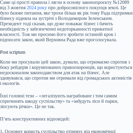
Саме ці прості правила і лягли в основу законопроєкту №12089
від 3 жовтня
2024 року
про добросовісного покупця землі. Це
було базове питання, яке трохи більш як рік тому Рада підтримки
бізнесу підняла на зустрічі з Володимиром Зеленським.
Президент тоді сказав, що дуже поважає бізнес і бачить
необхідність у забезпеченні недоторканності приватної
власності. Тож ми просимо його зробити останній крок і
підписати закон, який Верховна Рада вже проголосувала.
Post scriptum
Коли ми просували цей закон, думали, що отримаємо спротив з
боку рейдерів і корумпованих правоохоронців, що користуються
недосконалим законодавством для атак на бізнес. Але
здивувався, що спротив ми отримали від громадських активістів
і екологів.
Їхні головні тези – «легалізують награбоване і тим самим
спричинять шкоду суспільству» та «забудуть ліси й парки,
зіпсують річки». Це не так.
П’ять конструктивних відповідей:
1. Основну користь суспільство отримує від економічної