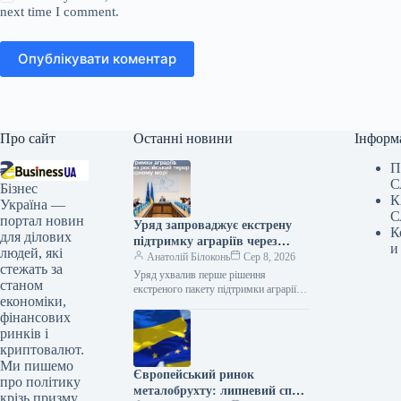
next time I comment.
Опублікувати коментар
Про сайт
Останні новини
Інформ
П
С
Бізнес
К
Україна —
С
портал новин
Уряд запроваджує екстрену
К
для ділових
підтримку аграріїв через
и
людей, які
блокаду Чорного моря
Анатолій Білоконь
Сер 8, 2026
стежать за
Уряд ухвалив перше рішення
станом
екстреного пакету підтримки аграріїв
економіки,
через російські атаки у Чорному морі.
фінансових
Про це заявив прем’єр-міністр
України Сергій…
ринків і
криптовалют.
Ми пишемо
Європейський ринок
про політику
металобрухту: липневий спад
крізь призму