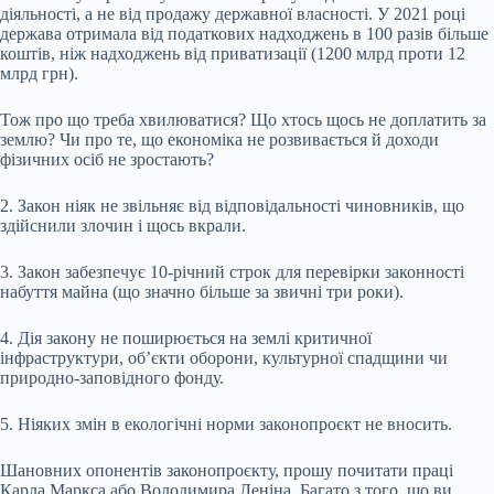
діяльності, а не від продажу державної власності. У 2021 році
держава отримала від податкових надходжень в 100 разів більше
коштів, ніж надходжень від приватизації (1200 млрд проти 12
млрд грн).
Тож про що треба хвилюватися? Що хтось щось не доплатить за
землю? Чи про те, що економіка не розвивається й доходи
фізичних осіб не зростають?
2. Закон ніяк не звільняє від відповідальності чиновників, що
здійснили злочин і щось вкрали.
3. Закон забезпечує 10-річний строк для перевірки законності
набуття майна (що значно більше за звичні три роки).
4. Дія закону не поширюється на землі критичної
інфраструктури, об’єкти оборони, культурної спадщини чи
природно-заповідного фонду.
5. Ніяких змін в екологічні норми законопроєкт не вносить.
Шановних опонентів законопроєкту, прошу почитати праці
Карла Маркса або Володимира Леніна. Багато з того, що ви