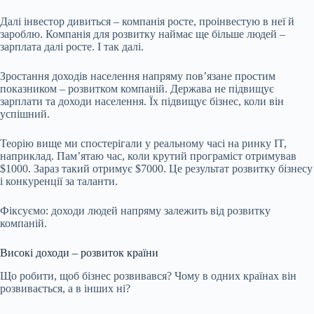
Далі інвестор дивиться – компанія росте, проінвестую в неї й
зароблю. Компанія для розвитку наймає ще більше людей –
зарплата далі росте. І так далі.
Зростання доходів населення напряму повʼязане простим
показником – розвитком компаній. Держава не підвищує
зарплати та доходи населення. Їх підвищує бізнес, коли він
успішний.
Теорію вище ми спостерігали у реальному часі на ринку IT,
наприклад. Памʼятаю час, коли крутий програміст отримував
$1000. Зараз такий отримує $7000. Це результат розвитку бізнесу
і конкуренції за таланти.
Фіксуємо: доходи людей напряму залежить від розвитку
компаній.
Високі доходи – розвиток країни
Що робити, щоб бізнес розвивався? Чому в одних країнах він
розвивається, а в інших ні?