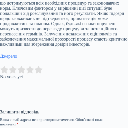
що дотримуються всіх необхідних процедур та законодавчих
норм. Ключовим фактором у вирішенні цієї ситуації буде
подальший хід розслідування та його результати. Якщо підозри
щодо зловживань не підтвердяться, приватизація може
продовжитись за планом. Однак, будь-які ознаки порушень
можуть призвести до перегляду процедури та потенційного
перенесення термінів. Залучення незалежних оцінювачів та
забезпечення максимальної прозорості процесу стають критично
важливими для збереження довіри інвесторів.
Джерело
Submit Rating
Rate this item:
No votes yet.
Залишити відповідь
Ваша e-mail адреса не оприлюднюватиметься.
Обов’язкові поля
позначені
*