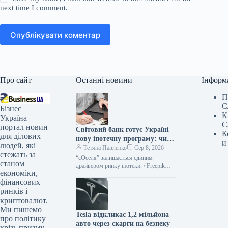
next time I comment.
Опублікувати коментар
Про сайт
Останні новини
Інформ
П
С
Бізнес
К
Україна —
С
портал новин
Світовий банк готує Україні
К
для ділових
нову іпотечну програму: чи
и
людей, які
замінить вона “єОселю”
Тетяна Павленко
Сер 8, 2026
стежать за
“єОселя” залишається єдиним
станом
драйвером ринку іпотеки. / Freepik
економіки,
Український ринок іпотечного
фінансових
кредитування відновлюється, однак
його розвиток фактично забезпечує
ринків і
програма
криптовалют.
Ми пишемо
Tesla відкликає 1,2 мільйона
про політику
авто через скарги на безпеку
крізь призму