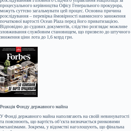
розслідуванням Головного слідчого управління Нацполіції за
процесуального керівництва Офісу Генерального прокурора,
можуть суттєво загальмувати цей процес. Основна причина
розслідування – перевірка ймовірності навмисного заниження
початкової вартості Ocean Plaza перед його приватизацією.
Відповідно до судових документів, слідство розглядає можливе
зловживання службовим становищем, що призвело до штучного
зниження ціни лота до 1,6 млрд грн.
Реакція Фонду державного майна
У Фонді державного майна наполягають на своїй невинуватості
та пояснюють, що вартість об’єкта визначається ринковими
механізмами. Зокрема, у відомстві наголошують, що фінальна