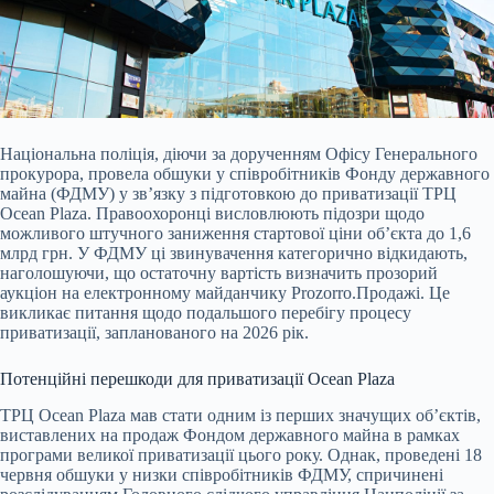
Національна поліція, діючи за дорученням Офісу Генерального
прокурора, провела обшуки у співробітників Фонду державного
майна (ФДМУ) у зв’язку з підготовкою до
приватизації ТРЦ
Ocean Plaza. Правоохоронці висловлюють підозри щодо
можливого штучного заниження стартової ціни об’єкта до 1,6
млрд грн. У ФДМУ ці звинувачення категорично відкидають,
наголошуючи, що остаточну вартість визначить прозорий
аукціон на електронному майданчику Prozorro.Продажі. Це
викликає питання щодо подальшого перебігу процесу
приватизації, запланованого на 2026 рік.
Потенційні перешкоди для приватизації Ocean Plaza
ТРЦ Ocean Plaza мав стати одним із перших значущих об’єктів,
виставлених на продаж Фондом державного майна в рамках
програми великої приватизації цього року. Однак, проведені 18
червня обшуки у низки співробітників ФДМУ, спричинені