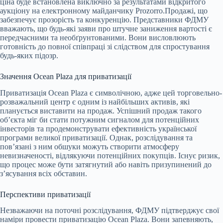
ціна буде встановлена виключно за результатами відкритого
аукціону на електронному майданчику Prozorro.Продажі, що
забезпечує прозорість та конкуренцію. Представники ФДМУ
вважають, що будь-які заяви про штучне заниження вартості є
передчасними та необґрунтованими. Вони висловлюють
готовність до повної співпраці зі слідством для спростування
будь-яких підозр.
Значення Ocean Plaza для приватизації
Приватизація Ocean Plaza є символічною, адже цей торговельно-
розважальний центр є одним із найбільших активів, які
планується виставити на продаж. Успішний продаж такого
об’єкта міг би стати потужним сигналом для потенційних
інвесторів та продемонструвати ефективність української
програми великої приватизації. Однак, розслідування та
пов’язані з ним обшуки можуть створити атмосферу
невизначеності, відлякуючи потенційних покупців. Існує ризик,
що процес може бути затягнутий або навіть призупинений до
з’ясування всіх обставин.
Перспективи приватизації
Незважаючи на поточні розслідування, ФДМУ підтверджує свої
наміри провести приватизацію Ocean Plaza. Вони запевняють,