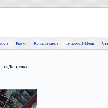
мість
Ринки
Криптовалюта
Телеком/IT/Медіа
Ста
 Олесь Дмитренко