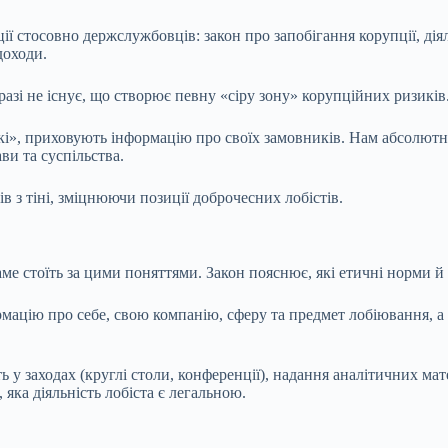
ії стосовно держслужбовців: закон про запобігання корупції, діял
доходи.
азі не існує, що створює певну «сіру зону» корупційних ризиків
ькі», приховують інформацію про своїх замовників. Нам абсолютн
ви та суспільства.
 з тіні, зміцнюючи позиції доброчесних лобістів.
саме стоїть за цими поняттями. Закон пояснює, які етичні норми
ормацію про себе, свою компанію, сферу та предмет лобіювання, 
 у заходах (круглі столи, конференції), надання аналітичних мате
 яка діяльність лобіста є легальною.