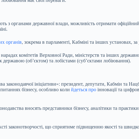
 лобіювання має свої переваги.
ють з органами державної влади, можливість отримати офіційний 
їні.
их органів
, зокрема в парламенті, Кабміні та інших установах, за
 нарадах комітетів Верховної Ради, міністерств та інших держав
ж державою (об’єктом) та лобістами (суб’єктами лобіювання).
а законодавчої ініціативи»: президент, депутати, Кабмін та Нац
 питаннях бізнесу, особливо коли
йдеться про
інновації та цифров
нодавства вносять представники бізнесу, аналітики та практики
ксті законотворчості, що сприятиме підвищенню якості та швидк