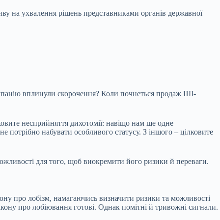
пливу на ухвалення рішень представниками органів державної
омпанію вплинули скорочення? Коли почнеться продаж ШІ-
ковите несприйняття дихотомії: навіщо нам ще одне
е потрібно набувати особливого статусу. З іншого – цілковите
ожливості для того, щоб виокремити його ризики й переваги.
ону про лобізм, намагаючись визначити ризики та можливості
закону про лобіювання готові. Однак помітні й тривожні сигнали.