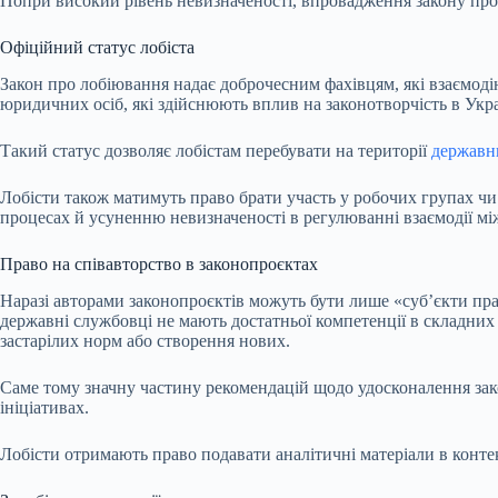
Попри високий рівень невизначеності, впровадження закону про
Офіційний статус лобіста
Закон про лобіювання надає доброчесним фахівцям, які взаємоді
юридичних осіб, які здійснюють вплив на законотворчість в Укра
Такий статус дозволяє лобістам перебувати на території
державн
Лобісти також матимуть право брати участь у робочих групах чи
процесах й усуненню невизначеності в регулюванні взаємодії мі
Право на співавторство в законопроєктах
Наразі авторами законопроєктів можуть бути лише «суб’єкти прав
державні службовці не мають достатньої компетенції в складних
застарілих норм або створення нових.
Саме тому значну частину рекомендацій щодо удосконалення зако
ініціативах.
Лобісти отримають право подавати аналітичні матеріали в конте