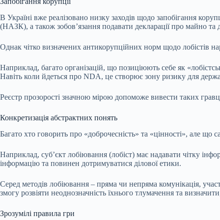
Запобігання корупції
В Україні вже реалізовано низку заходів щодо запобігання корупц
(НАЗК), а також зобов’язання подавати декларації про майно та 
Однак чітко визначених антикорупційних норм щодо лобістів нар
Наприклад, багато організацій, що позиціюють себе як «лобістс
Навіть коли йдеться про
NDA
, це створює зону ризику для держа
Реєстр прозорості значною мірою допоможе вивести таких гравців
Конкретизація абстрактних понять
Багато хто говорить про «доброчесність» та «цінності», але що 
Наприклад, суб’єкт лобіювання (лобіст) має надавати чітку інф
інформацію та повинен дотримуватися ділової етики.
Серед методів лобіювання – пряма чи непряма комунікація, участь
змогу розвіяти неоднозначність їхнього тлумачення та визначити,
Зрозумілі правила гри