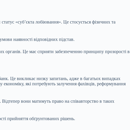
статус «суб’єкта лобіювання». Це стосується фізичних та
 умови наявності відповідних підстав.
них органів. Це має сприяти забезпеченню принципу прозорості в
банк. Це викликає низку запитань, адже в багатьох випадках
у економіку, які потребують залучення фахівців, реформування
. Відтепер вони матимуть право на співавторство в таких
ості прийняття обґрунтованих рішень.