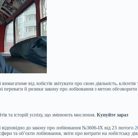
й вимагатиме від лобістів звітувати про свою діяльність, клієнт
 переваги й ризики закону про лобіювання з метою обговорити ці
йтів та історій успіху, що змінюють мислення.
Купуйте зараз
ті відповідно до закону про лобіювання №3606-IX від 23 лютого
2
, сфери та об’єкти лобіювання, звіти про витрати на лобістську ді