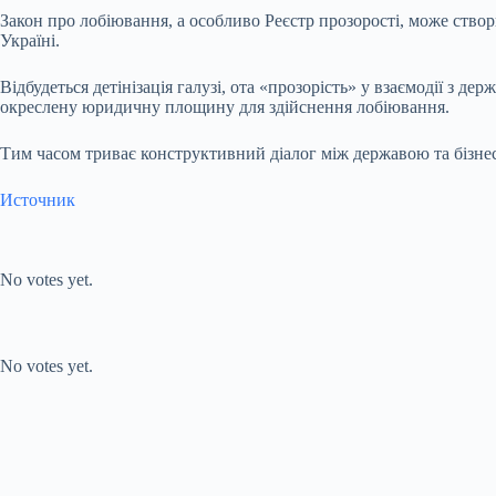
Закон про лобіювання, а особливо Реєстр прозорості, може ство
Україні.
Відбудеться детінізація галузі, ота «прозорість» у взаємодії з де
окреслену юридичну площину для здійснення лобіювання.
Тим часом триває конструктивний діалог між державою та бізнесо
Источник
Submit Rating
Rate this item:
No votes yet.
Submit Rating
Rate this item:
No votes yet.