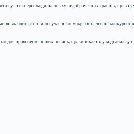
рити суттєві перешкоди на шляху недоброчесних гравців, що в су
ржавою як один зі стовпів сучасної демократії та чесної конкуренц
м для прояснення інших питань, що виникають у ході аналізу нов