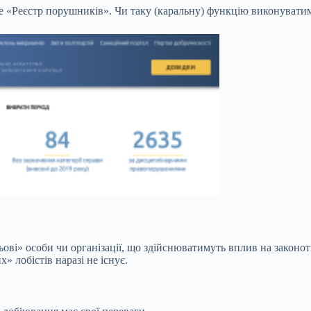
це «Реєстр порушників». Чи таку (каральну) функцію виконуватим
ьові» особи чи організації, що здійснюватимуть вплив на законот
» лобістів наразі не існує.