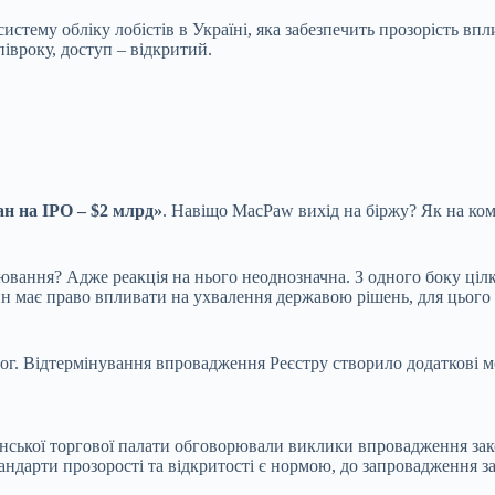
систему обліку лобістів в Україні, яка забезпечить прозорість в
івроку, доступ – відкритий.
н на IPO – $2 млрд»
. Навіщо MacPaw вихід на біржу? Як на к
ювання? Адже реакція на нього неоднозначна. З одного боку ціл
н має право впливати на ухвалення державою рішень, для цього н
ог. Відтермінування впровадження Реєстру створило додаткові м
нської торгової палати обговорювали виклики впровадження зак
стандарти прозорості та відкритості є нормою, до запровадження 