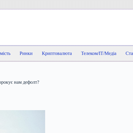
мість
Ринки
Криптовалюта
Телеком/IT/Медіа
Ста
орокує нам дефолт?