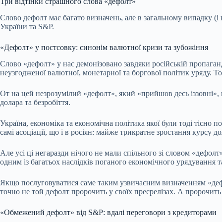
Три відтінки страшного слова «дефолт»
Слово дефолт має багато визначень, але в загальному випадку (і 
України та S&P.
«Дефолт» у постсовку: синонім валютної кризи та зубожіння
Слово «дефолт» у нас демонізовано завдяки російській пропаганді
неузгодженої валютної, монетарної та боргової політик уряду. Т
От на цей незрозумілий «дефолт», який «прийшов десь іззовні», 
долара та безробіття.
Україна, економіка та економічна політика якої були тоді тісно по
самі асоціації, що і в росіян: майже трикратне зростання курсу д
Але усі ці негаразди нічого не мали спільного зі словом «дефолт
одним із багатьох наслідків поганого економічного урядування т
Якщо послуговуватися саме таким узвичаєним визначенням «дефолт
точно не той дефолт пророчить у своїх пресрелізах. А пророчит
«Обмежений дефолт» від S&P: вдалі переговори з кредиторами