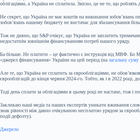
облігаціями, а Україна не сплатила. Звісно, це не те, що роблять
Не секрет, що Україна не має коштів на виконання зобов’язань п
зобов’язань нашому бюджету не вистачає для збалансування більш
Тож не дивно, що S&P очікує, що Україна не заплатить тримачам 
недостатнім зовнішнім фінансуванням потреб нашого уряду.
Ба більше. Не платити – це фактично є інструкція від МВФ. Бо 
«джерел фінансування» України на цей період (на
загальну суму
Але те, що Україна не сплатить за єврооблігаціями, не обов’яз
єврооблігацій до кінця червня 2024-го. Тобто, як і в 2022 році,
Тоді день сплати за облігаціями в цьому році не настане, тож і п
Закликаю наші медіа та наших експертів уникати вживання слова
знак рівності між давно очікуваною несплатою урядом за єврообл
події дефолту).
Джерело