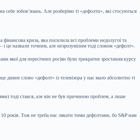
на себе зобов’язань. Але розберімо ті «дефолти», які стосуються
а фінансова криза, яка посилила всі проблеми недолугої та
– і це назвали точним, але незрозумілим тоді словом «дефолт».
ами якої для пересічних росіян були трикратне зростання курсу
 оце дивне слово «дефолт» із телевізора у нас мало абсолютно ті
ями) тоді стався, але він не був причиною проблем, а лише
 10 років. Тож не треба нас лякати тими дефолтами, бо S&P нам