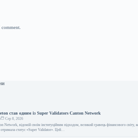
 I comment.
ни
eton став одним із Super Validators Canton Network
о
Сер 8, 2026
n Network, відомій своїм інституційним підходом, великий гравець фінансового світу, 
, отримала статус «Super Validator». Цей…