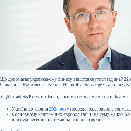
Що допомагає українському бізнесу відштовхнутися від дна?
22 
Спікери з «Метінвест», Kernel, Nemiroff, «Біосфери» та інших. 
У цій заяві S&P немає нічого, чого ми не знаємо чи не очікуєм
Україна до червня
2024 року
проведе переговори з тримача
в основному коштом цих єврооблігацій (на суму майже $2
про перенесення платежів на пізніші строки.