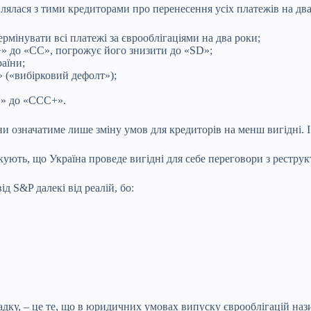
влялася з тими кредиторами про перенесення усіх платежів на дв
рмінувати всі платежі за єврооблігаціями на два роки;
» до «CC», погрожує його знизити до «SD»;
аїни;
 («вибірковий дефолт»);
D» до «CCC+».
и означатиме лише зміну умов для кредиторів на менш вигідні. І
ують, що Україна проведе вигідні для себе переговори з реструкт
д S&P далекі від реалій, бо:
адку, – це те, що в юридичних умовах випуску єврооблігацій наз