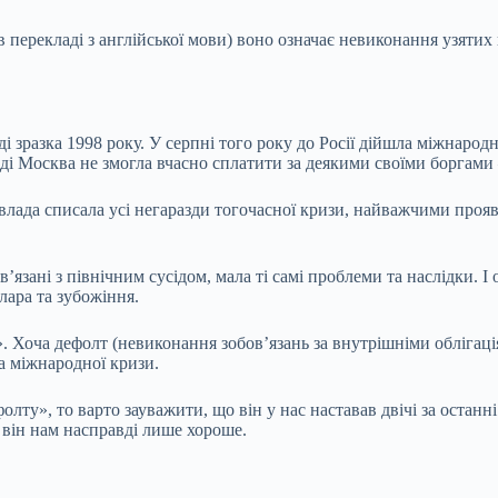
в перекладі з англійської мови) воно означає невиконання узятих 
 зразка 1998 року. У серпні того року до Росії дійшла міжнародн
оді Москва не змогла вчасно сплатити за деякими своїми боргами 
влада списала усі негаразди тогочасної кризи, найважчими прояв
в’язані з північним сусідом, мала ті самі проблеми та наслідки. І
олара та зубожіння.
». Хоча дефолт (невиконання зобов’язань за внутрішніми облігаці
а міжнародної кризи.
у», то варто зауважити, що він у нас наставав двічі за останні
ь він нам насправді лише хороше.