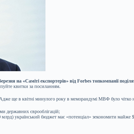
березня на «Саміті експортерів» від Forbes топкомпанії поді
Купуйте квитки за посиланням.
о. Адже ще в квітні минулого року в меморандумі МВФ було чітко
ми державних єврооблігацій;
0 млрд) український бюджет має «потенціал» зекономити майже 