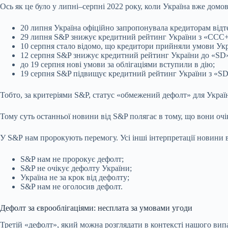
Ось як це було у липні–серпні 2022 року, коли Україна вже домо
20 липня Україна офіційно запропонувала кредиторам відте
29 липня S&P знижує кредитний рейтинг України з «CCC+
10 серпня стало відомо, що кредитори прийняли умови Укр
12 серпня S&P знижує кредитний рейтинг України до «SD»
до 19 серпня нові умови за облігаціями вступили в дію;
19 серпня S&P підвищує кредитний рейтинг України з «S
Тобто, за критеріями S&P, статус «обмежений дефолт» для Україн
Тому суть останньої новини від S&P полягає в тому, що вони очік
У S&P нам пророкують перемогу. Усі інші інтерпретації новини ві
S&P нам не пророкує дефолт;
S&P не очікує дефолту України;
Україна не за крок від дефолту;
S&P нам не оголосив дефолт.
Дефолт за єврооблігаціями: несплата за умовами угоди
Третій «дефолт», який можна розглядати в контексті нашого вип