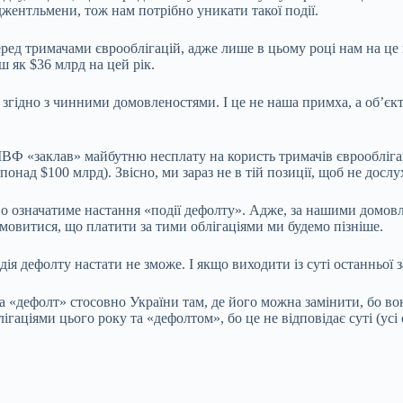
 джентльмени, тож нам потрібно уникати такої події.
еред тримачами єврооблігацій, адже лише в цьому році нам на це
 як $36 млрд на цей рік.
згідно з чинними домовленостями. І це не наша примха, а об’єкт
МВФ «заклав» майбутню несплату на користь тримачів єврообліга
понад $100 млрд). Звісно, ми зараз не в тій позиції, щоб не дос
ково означатиме настання «події дефолту». Адже, за нашими дом
 домовитися, що платити за тими облігаціями ми будемо пізніше.
одія дефолту настати не зможе. І якщо виходити із суті останньої 
 «дефолт» стосовно України там, де його можна замінити, бо вон
ігаціями цього року та «дефолтом», бо це не відповідає суті (у