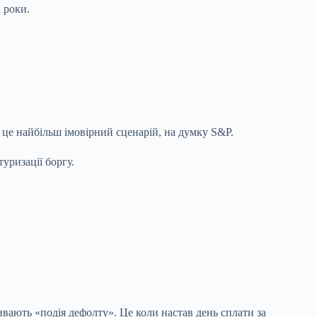
а роки.
 це найбільш імовірний сценарій, на думку S&P.
уризації боргу.
ивають «подія дефолту». Це коли настав день сплати за