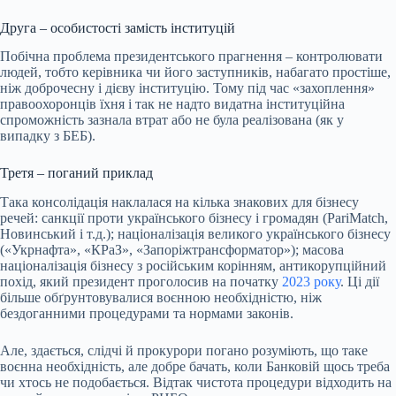
Друга – особистості замість інституцій
Побічна проблема президентського прагнення – контролювати
людей, тобто керівника чи його заступників, набагато простіше,
ніж доброчесну і дієву інституцію. Тому під час «захоплення»
правоохоронців їхня і так не надто видатна інституційна
спроможність зазнала втрат або не була реалізована (як у
випадку з БЕБ).
Третя – поганий приклад
Така консолідація наклалася на кілька знакових для бізнесу
речей: санкції проти українського бізнесу і громадян (PariMatch,
Новинський і т.д.); націоналізація великого українського бізнесу
(«Укрнафта», «КРаЗ», «Запоріжтрансформатор»); масова
націоналізація бізнесу з російським корінням, антикорупційний
похід, який президент проголосив на початку
2023 року
. Ці дії
більше обґрунтовувалися воєнною необхідністю, ніж
бездоганними процедурами та нормами законів.
Але, здається, слідчі й прокурори погано розуміють, що таке
воєнна необхідність, але добре бачать, коли Банковій щось треба
чи хтось не подобається. Відтак чистота процедури відходить на