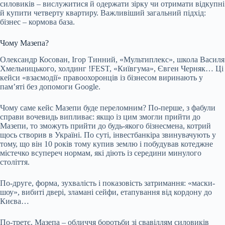
силовиків – вислужитися й одержати зірку чи отримати відкупні
й купити четверту квартиру. Важливіший загальний підхід:
бізнес – кормова база.
Чому Мазепа?
Олександр Косован, Ігор Тинний, «Мультиплекс», школа Василя
Хмельницького, холдинг !FEST, «Київгума», Євген Черняк… Ці
кейси «взаємодії» правоохоронців із бізнесом виринають у
памʼяті без допомоги Google.
Чому саме кейс Мазепи буде переломним? По-перше, з фабули
справи вочевидь випливає: якщо із цим змогли прийти до
Мазепи, то зможуть прийти до будь-якого бізнесмена, котрий
щось створив в Україні. По суті, інвестбанкіра звинувачують у
тому, що він 10 років тому купив землю і побудував котеджне
містечко всупереч нормам, які діють із середини минулого
століття.
По-друге, форма, зухвалість і показовість затримання: «маски-
шоу», вибиті двері, зламані сейфи, етапування від кордону до
Києва…
По-третє, Мазепа – обличчя боротьби зі свавіллям силовиків