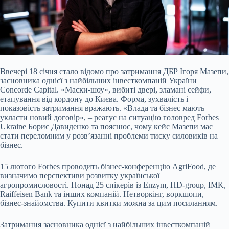
Ввечері 18 січня стало відомо про затримання ДБР Ігоря Мазепи,
засновника однієї з найбільших інвесткомпаній України
Concorde Capital. «Маски-шоу», вибиті двері, зламані
сейфи,
етапування від кордону до Києва. Форма, зухвалість і
показовість затримання вражають. «Влада та бізнес мають
укласти новий договір», – реагує на ситуацію головред Forbes
Ukraine Борис Давиденко та пояснює, чому кейс Мазепи має
стати переломним у розв’язанні проблеми тиску силовиків на
бізнес.
15 лютого Forbes проводить бізнес-конференцію AgriFood, де
визначимо перспективи розвитку української
агропромисловості. Понад 25 cпікерів із Enzym, HD-group, IMK,
Raiffeisen Bank та інших компаній. Нетворкінг, воркшопи,
бізнес-знайомства. Купити квитки можна за цим посиланням.
Затримання засновника однієї з найбільших інвесткомпаній