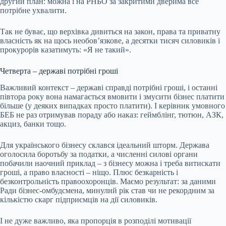
другий план: можна і на РНБО за закритими дверима все
потрібне ухвалити.
Так не буває, що верхівка дивиться на закон, права та приватну
власність як на щось необовʼязкове, а десятки тисяч силовиків і
прокурорів казатимуть: «Я не такий».
Четверта – державі потрібні гроші
Важливий контекст – державі справді потрібні гроші, і останні
півтора року вона намагається вмовити і змусити бізнес платити
більше (у деяких випадках просто платити). І керівник умовного
БЕБ не раз отримував пораду або наказ: геймблінг, тютюн, АЗК,
акциз, банки тощо.
Для українського бізнесу склався ідеальний шторм. Держава
оголосила боротьбу за податки, а численні силові органи
побачили наочний приклад – з бізнесу можна і треба витискати
гроші, а право власності – ніщо. Плюс безкарність і
безконтрольність правоохоронців. Маємо результат: за даними
Ради бізнес-омбудсмена, минулий рік став чи не рекордним за
кількістю скарг підприємців на дії силовиків.
І не дуже важливо, яка пропорція в розподілі мотивації