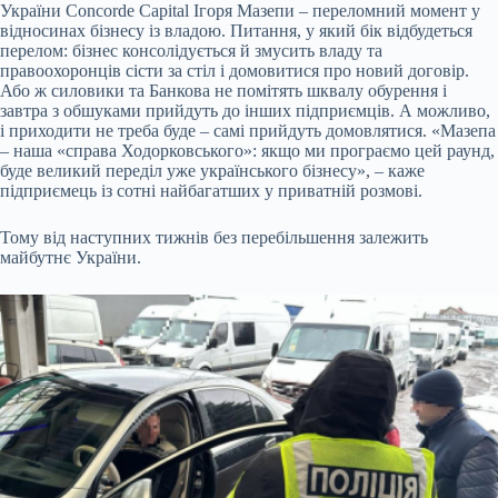
України Concorde Capital Ігоря Мазепи – переломний момент у
відносинах бізнесу із владою. Питання, у який бік відбудеться
перелом: бізнес консолідується й змусить владу та
правоохоронців сісти за стіл і домовитися про новий договір.
Або ж силовики та Банкова не помітять шквалу обурення і
завтра з обшуками прийдуть до інших підприємців. А можливо,
і приходити не треба буде – самі прийдуть домовлятися. «Мазепа
– наша «справа Ходорковського»: якщо ми програємо цей раунд,
буде великий переділ уже українського бізнесу», – каже
підприємець із сотні найбагатших у приватній розмові.
Тому від наступних тижнів без перебільшення залежить
майбутнє України.