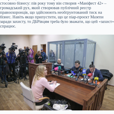
стосовно бізнесу: пів року тому він створив «Маніфест 42» –
громадський рух, який створював публічний реєстр
правоохоронців, що здійснюють необґрунтований тиск на
бізнес. Навіть якщо припустити, що це піар-проєкт Мазепи
заради захисту, то ДБРівцям треба було зважати, що цей «захист»
спрацює.