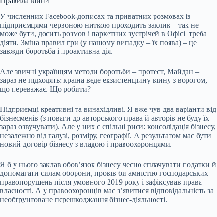
Правила війни
У численних Facebook-дописах та приватних розмовах із
підприємцями червоною ниткою проходить заклик – так не
може бути, досить розмов і паркетних зустрічей в Офісі, треба
діяти. Зміна правил гри (у нашому випадку – їх поява) – це
завжди боротьба і проактивна дія.
Але звичні українцям методи боротьби – протест, Майдан –
зараз не підходять: країна веде екзистенційну війну з ворогом,
що переважає. Що робити?
Підприємці креативні та винахідливі. Я вже чув два варіанти від
бізнесменів (з поваги до авторського права й авторів не буду їх
зараз озвучувати). Але у них є спільні риси: консолідація бізнесу,
незалежно від галузі, розміру, географії. А результатом має бути
новий договір бізнесу з владою і правоохоронцями.
Я б у нього заклав обовʼязок бізнесу чесно сплачувати податки й
допомагати силам оборони, провів би амністію господарських
правопорушень після умовного 2019 року і зафіксував права
власності. А у правоохоронців має зʼявитися відповідальність за
необґрунтоване перешкоджання бізнес-діяльності.