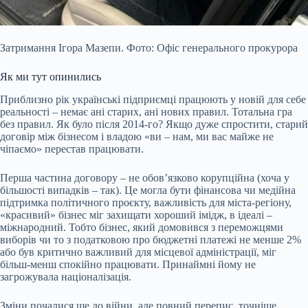
Затримання Ігора Мазепи. Фото: Офіс генерального прокурора
Як ми тут опинились
Приблизно рік українські підприємці працюють у новій для себе
реальності – немає ані старих, ані нових правил. Тотальна гра
без правил. Як було після 2014-го? Якщо дуже спростити, старий
договір між бізнесом і владою «ви – нам, ми вас майже не
чіпаємо» перестав працювати.
Перша частина договору – не обовʼязково корупційна (хоча у
більшості випадків – так). Це могла бути фінансова чи медійна
підтримка політичного проєкту, важливість для міста-регіону,
«красивий» бізнес міг захищати хороший імідж, в ідеалі –
міжнародний. Тобто бізнес, який домовився з переможцями
виборів чи то з податковою про бюджетні платежі не менше 2%
або був критично важливий для місцевої адміністрації, міг
більш-менш спокійно працювати. Принаймні йому не
загрожувала націоналізація.
Зміни почалися ще до війни, але повний перепис, точніше