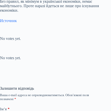
Без правил, як мінімум в української економіки, немає
майбутнього. Проте наразі йдеться не лише про існування
економіки.
Источник
Submit Rating
Rate this item:
No votes yet.
Submit Rating
Rate this item:
No votes yet.
Залишити відповідь
Ваша e-mail адреса не оприлюднюватиметься.
Обов’язкові поля
позначені
*
Ім’я
*