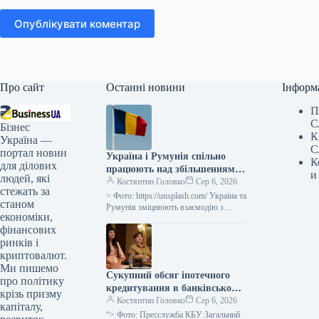
Опублікувати коментар
Про сайт
Останні новини
Інформ
П
С
Бізнес
К
Україна —
С
портал новин
Україна і Румунія спільно
К
для ділових
працюють над збільшенням
и
людей, які
пропускної спроможності
Костянтин Головко
Сер 6, 2026
стежать за
порту Констанца
> Фото: https://unsplash.com/ Україна та
станом
Румунія зміцнюють взаємодію з
економіки,
метою забезпечення вивезення
фінансових
української сільськогосподарської
продукції через румунську гавань
ринків і
криптовалют.
Ми пишемо
Сукупний обсяг іпотечного
про політику
кредитування в банківському
крізь призму
секторі досяг 50 мільярдів
Костянтин Головко
Сер 6, 2026
капіталу,
гривень.
“> Фото: Пресслужба КБУ Загальний