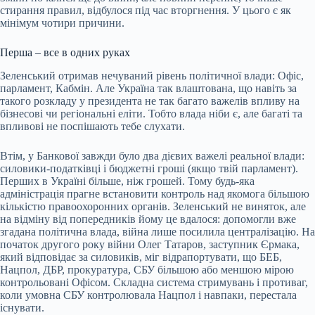
стирання правил, відбулося під час вторгнення. У цього є як
мінімум чотири причини.
Перша – все в одних руках
Зеленський отримав нечуваний рівень політичної влади: Офіс,
парламент, Кабмін. Але Україна так влаштована, що навіть за
такого розкладу у президента не так багато важелів впливу на
бізнесові чи регіональні еліти. Тобто влада ніби є, але багаті та
впливові не поспішають тебе слухати.
Втім, у Банкової завжди було два дієвих важелі реальної влади:
силовики-податківці і бюджетні гроші (якщо твій парламент).
Перших в Україні більше, ніж грошей. Тому будь-яка
адміністрація прагне встановити контроль над якомога більшою
кількістю правоохоронних органів. Зеленський не виняток, але
на відміну від попередників йому це вдалося: допомогли вже
згадана політична влада, війна лише посилила централізацію. На
початок другого року війни Олег Татаров, заступник Єрмака,
який відповідає за силовиків, міг відрапортувати, що БЕБ,
Нацпол, ДБР, прокуратура, СБУ більшою або меншою мірою
контрольовані Офісом. Складна система стримувань і противаг,
коли умовна СБУ контролювала Нацпол і навпаки, перестала
існувати.