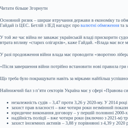
Читати більше
Згорнути
Основний ризик – ширше втручання держави в економіку та обме
Гайдай із ЦЕС. Бетлій з ІЕД нагадує про
валютні обмеження
та з
У той же час війна не заважає українській владі прискорити су
втрата впливу «старих олігархів», каже Гайдай. «Влада має все м
У разі продовження війни влада має проводити «зворотню лібера
«Після завершення війни потрібно встановити нові правила гри 
Що треба було покращувати навіть за мірками найбільш успішног
Найнижчий бал з пʼяти секторів Україна має у сфері «Правова си
незалежність судів – 3,47 проти 3,26 у 2020-му. У 2014 році
захист прав власності – вже чотири роки незмінний показни
юридичне виконання договору – у першій половині 2000-х бу
надійність поліції – вже чотири роки (включно з 2021-м) три
захист іноземних активів – 3,88 у порівнянні з 4,39 у 2020 