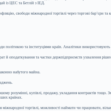
дай із ЦЕС та Бетлій з ІЕД.
інфляцію
, свободи міжнародної торгівлі через торгові барʼєри та 
ди політикою та інституціями країн. Аналітики використовують 
рат й оподаткування та частки держпідприємств ухвалення рішен
законно набутого майна.
щаджень.
шому розумінні, купівлі, продажу, укладання контрактів тощо. 
нших країнах.
міжнародної торгівлі, можливості наймати чи працювати, вільно