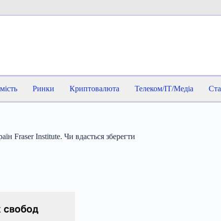
мість
Ринки
Криптовалюта
Телеком/IT/Медіа
Ста
н Fraser Institute. Чи вдасться зберегти