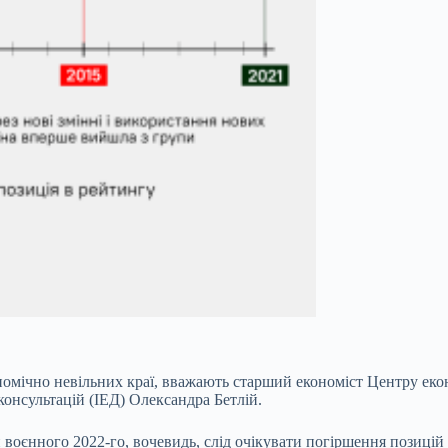
омічно невільних краї, вважають старший економіст Центру екон
консультацій (ІЕД) Олександра Бетлій.
воєнного 2022-го, вочевидь, слід очікувати погіршення позицій 