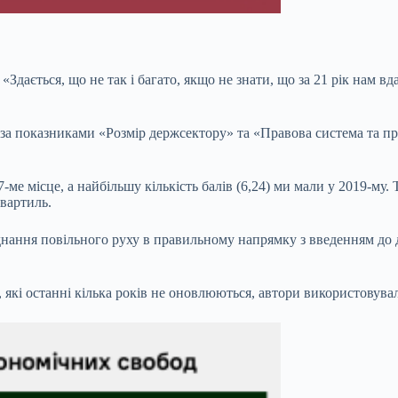
а. «Здається, що не так і багато, якщо не знати, що за 21 рік на
за показниками «Розмір держсектору» та «Правова система та пра
ме місце, а найбільшу кількість балів (6,24) ми мали у 2019-му
квартиль.
єднання повільного руху в правильному напрямку з введенням до
, які останні кілька років не оновлюються, автори використовували