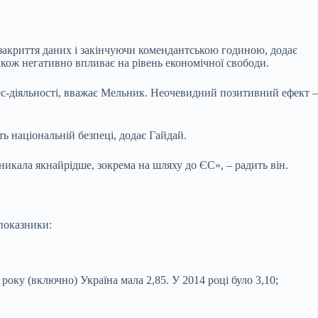
закриття даних і закінчуючи комендантською годиною, додає
кож негативно впливає на рівень економічної свободи.
ес-діяльності, вважає Мельник. Неочевидний позитивний ефект –
ть національній безпеці, додає Гайдай.
никала якнайрідше, зокрема на шляху до ЄС», – радить він.
 показники:
року (включно) Україна мала 2,85. У 2014 році було 3,10;