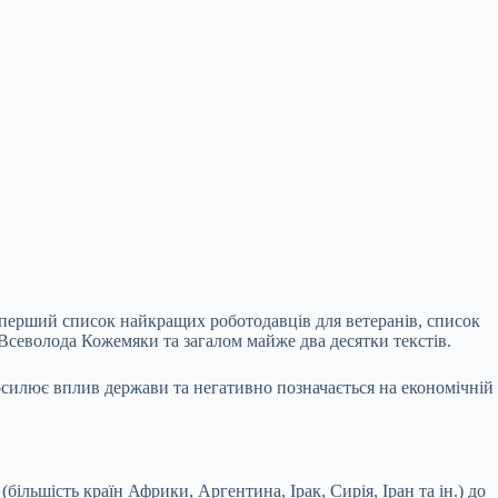
перший список найкращих роботодавців для ветеранів, список
, Всеволода Кожемяки та загалом майже два десятки текстів.
осилює вплив держави та негативно позначається на економічній
ільшість країн Африки, Аргентина, Ірак, Сирія, Іран та ін.) до