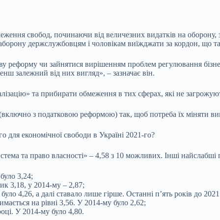
ження свобод, починаючи від величезних видатків на оборону, 
аборону держслужбовцям і чоловікам виїжджати за кордон, що та
дову реформу чи зайнятися вирішенням проблем регулювання бізн
енш залежний від них вигляд», – зазначає він.
лізацію» та прибирати обмеження в тих сферах, які не загрожую
(включно з податковою реформою) так, щоб потреба їх міняти ви
о для економічної свободи в Україні 2021-го?
стема та право власності» – 4,58 з 10 можливих. Інші найслабші
 було 3,24;
к 3,18, у 2014-му – 2,87;
ло 4,26, а далі ставало лише гірше. Останні п’ять років до 2021 
мається на рівні 3,56. У 2014-му було 2,62;
році. У 2014-му було 4,80.