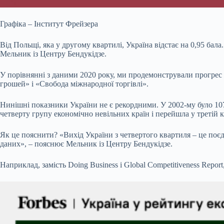
Графіка – Інститут Фрейзера
Від Польщі, яка у другому квартилі, Україна відстає на 0,95 бал
Мельник із Центру Бендукідзе.
У порівнянні з даними 2020 року, ми продемонстрували прогрес 
грошей» і «Свобода міжнародної торгівлі».
Нинішні показники України не є рекордними. У 2002-му було 107-
четверту групу економічно невільних країн і перейшла у третій 
Як це пояснити? «Вихід України з четвертого квартиля – це по
даних», – пояснює Мельник із Центру Бендукідзе.
Наприклад, замість Doing Business і Global Competitiveness Report