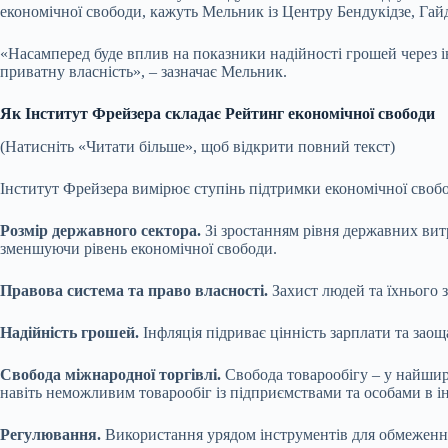
економічної свободи, кажуть Мельник із Центру Бендукідзе, Гай
«Насамперед буде вплив на показники надійності грошей через
приватну власність», – зазначає Мельник.
Як Інститут Фрейзера складає Рейтинг економічної свободи
(Натисніть «Читати більше», щоб відкрити повний текст)
Інститут Фрейзера вимірює ступінь підтримки економічної свобо
Розмір державного сектора.
Зі зростанням рівня державних вит
зменшуючи рівень економічної свободи.
Правова система та право власності.
Захист людей та їхнього 
Надійність грошей.
Інфляція підриває цінність зарплати та зао
Свобода міжнародної торгівлі.
Свобода товарообігу – у найшир
навіть неможливим товарообіг із підприємствами та особами в і
Регулювання.
Використання урядом інструментів для обмеження 