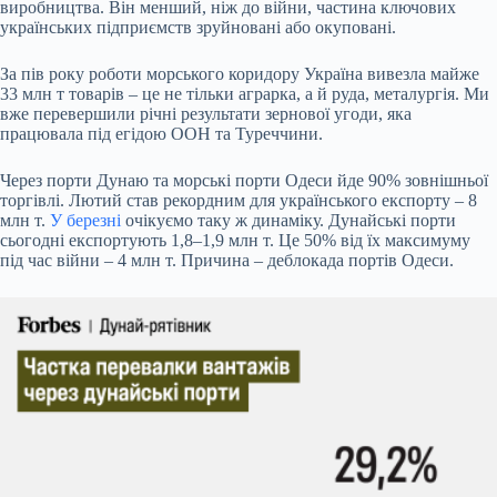
виробництва. Він менший, ніж до війни, частина ключових
українських підприємств зруйновані або окуповані.
За пів року роботи морського коридору Україна вивезла майже
33 млн т товарів – це не тільки аграрка, а й руда, металургія. Ми
вже перевершили річні результати
зернової угоди
, яка
працювала під егідою ООН та Туреччини.
Через порти Дунаю та морські порти Одеси йде 90% зовнішньої
торгівлі. Лютий став рекордним для українського експорту – 8
млн т.
У березні
очікуємо таку ж динаміку. Дунайські порти
сьогодні експортують 1,8–1,9 млн т. Це 50% від їх максимуму
під час війни – 4 млн т. Причина – деблокада портів Одеси.