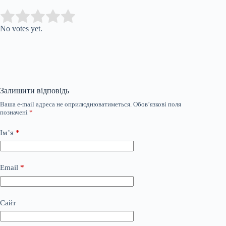
Submit Rating
Rate this item:
No votes yet.
Залишити відповідь
Ваша e-mail адреса не оприлюднюватиметься.
Обов’язкові поля
позначені
*
Ім’я
*
Email
*
Сайт