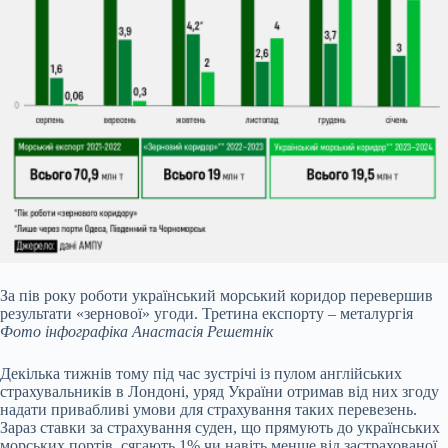
За пів року роботи український морський коридор перевершив
результати «зернової» угоди. Третина експорту – металургія
Фото інфографіка Анастасія Решетнік
Декілька тижнів тому під час зустрічі із пулом англійських
страхувальників в Лондоні, уряд України отримав від них згоду
надати привабливі умови для страхування таких перевезень.
Зараз ставки за страхування суден, що прямують до українських
морських портів, сягають 1% чи навіть менше від застрахованої