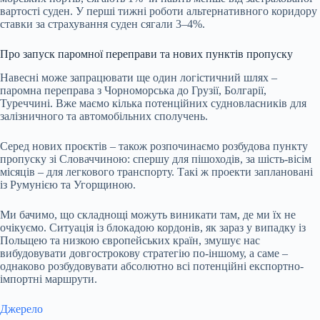
вартості суден. У перші тижні роботи альтернативного коридору
ставки за страхування суден сягали 3–4%.
Про запуск паромної переправи та нових пунктів пропуску
Навесні може запрацювати ще один логістичний шлях –
паромна переправа з Чорноморська до Грузії, Болгарії,
Туреччині. Вже маємо кілька потенційних судновласників для
залізничного та автомобільних сполучень.
Серед нових проєктів – також розпочинаємо розбудова пункту
пропуску зі Словаччиною: спершу для пішоходів, за шість-вісім
місяців – для легкового транспорту. Такі ж проекти заплановані
із Румунією та Угорщиною.
Ми бачимо, що складнощі можуть виникати там, де ми їх не
очікуємо. Ситуація із блокадою кордонів, як зараз у випадку із
Польщею та низкою європейських країн, змушує нас
вибудовувати довгострокову стратегію по-іншому, а саме –
однаково розбудовувати абсолютно всі потенційні експортно-
імпортні маршрути.
Джерело