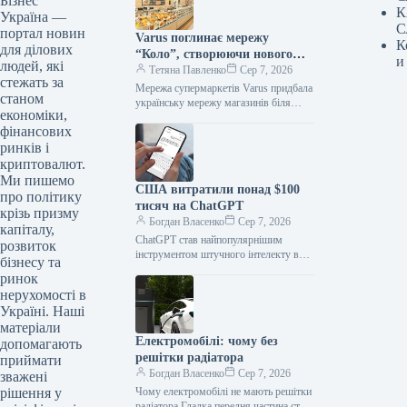
Бізнес
К
Україна —
С
портал новин
Varus поглинає мережу
К
для ділових
“Коло”, створюючи нового
и
людей, які
лідера на ринку
Тетяна Павленко
Сер 7, 2026
стежать за
Мережа супермаркетів Varus придбала
станом
українську мережу магазинів біля
економіки,
дому “Коло”. Після завершення
фінансових
інтеграції об’єднана компанія матиме
374 торгові точки та…
ринків і
криптовалют.
Ми пишемо
США витратили понад $100
про політику
тисяч на ChatGPT
крізь призму
Богдан Власенко
Сер 7, 2026
капіталу,
ChatGPT став найпопулярнішим
розвиток
інструментом штучного інтелекту в
бізнесу та
Конгресі США. На чатбот OpenAI
ринок
припало майже 90% усіх витрат на ШІ-
нерухомості в
інструменти. Про…
Україні. Наші
матеріали
Електромобілі: чому без
допомагають
решітки радіатора
приймати
Богдан Власенко
Сер 7, 2026
зважені
Чому електромобілі не мають решітки
рішення у
радіатора Гладка передня частина стала