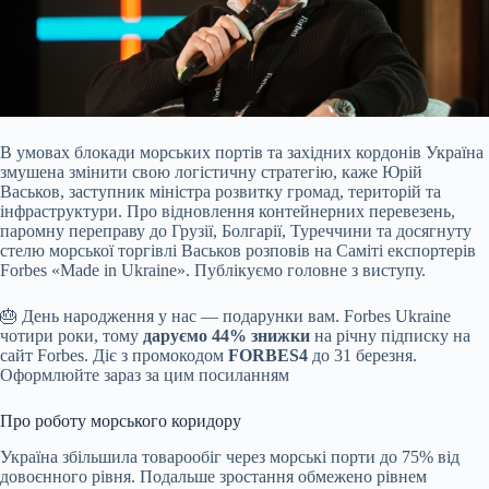
В умовах блокади морських портів та західних кордонів Україна
змушена змінити свою логістичну стратегію, каже Юрій
Васьков, заступник міністра розвитку громад, територій та
інфраструктури. Про відновлення контейнерних перевезень,
паромну переправу до Грузії, Болгарії, Туреччини та досягнуту
стелю морської торгівлі Васьков розповів на Саміті експортерів
Forbes «Made in Ukraine». Публікуємо головне з виступу.
🎂 День народження у нас — подарунки вам. Forbes Ukraine
чотири роки, тому
даруємо 44%
знижки
на річну підписку на
сайт Forbes. Діє з промокодом
FORBES4
до 31 березня.
Оформлюйте зараз за цим посиланням
Про роботу морського коридору
Україна збільшила товарообіг через морські порти до 75% від
довоєнного рівня. Подальше зростання обмежено рівнем