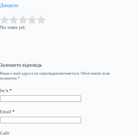
Джерело
Submit Rating
Rate this item:
No votes yet.
Залишити відповідь
Ваша e-mail адреса не оприлюднюватиметься.
Обов’язкові поля
позначені
*
Ім’я
*
Email
*
Сайт