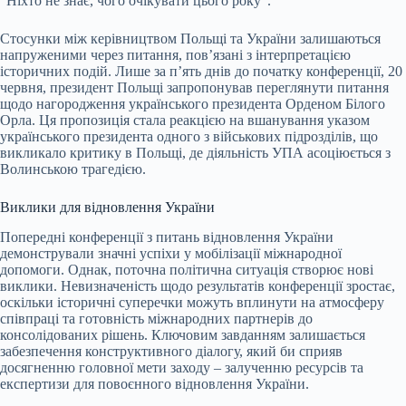
“Ніхто не знає, чого очікувати цього року”.
Стосунки між керівництвом Польщі та України залишаються
напруженими через питання, пов’язані з інтерпретацією
історичних подій. Лише за п’ять днів до початку конференції, 20
червня, президент Польщі запропонував переглянути питання
щодо нагородження українського президента Орденом Білого
Орла. Ця пропозиція стала реакцією на вшанування указом
українського президента одного з військових підрозділів, що
викликало критику в Польщі, де діяльність УПА асоціюється з
Волинською трагедією.
Виклики для відновлення України
Попередні конференції з питань відновлення України
демонстрували значні успіхи у мобілізації міжнародної
допомоги. Однак, поточна політична ситуація створює нові
виклики. Невизначеність щодо результатів конференції зростає,
оскільки історичні суперечки можуть вплинути на атмосферу
співпраці та готовність міжнародних партнерів до
консолідованих рішень. Ключовим завданням залишається
забезпечення конструктивного діалогу, який би сприяв
досягненню головної мети заходу – залученню ресурсів та
експертизи для повоєнного відновлення України.