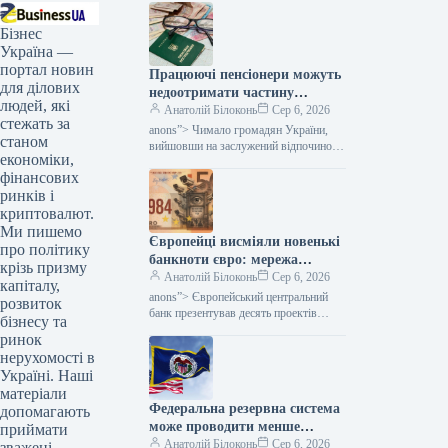
Бізнес
Україна —
портал новин
Працюючі пенсіонери можуть
для ділових
недоотримати частину
людей, які
надбавок: кого це торкнеться
Анатолій Білоконь
Сер 6, 2026
стежать за
— Міністерство фінансів
anons”> Чимало громадян України,
станом
вийшовши на заслужений відпочинок,
економіки,
не припиняють своєї офіційної
фінансових
трудової діяльності. Сам факт
продовження роботи після досягнення
ринків і
криптовалют.
Ми пишемо
Європейці висміяли новенькі
про політику
банкноти євро: мережа
крізь призму
наповнилася мемами —
Анатолій Білоконь
Сер 6, 2026
капіталу,
Мінфін
anons”> Європейський центральний
розвиток
банк презентував десять проектів
бізнесу та
дизайну нових банкнот євро та
ринок
запросив громадськість долучитися до
нерухомості в
вибору майбутнього вигляду
Україні. Наші
паперових
матеріали
Федеральна резервна система
допомагають
може проводити менше
приймати
зустрічей: Волькер пропонує
Анатолій Білоконь
Сер 6, 2026
зважені