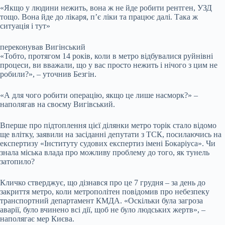
«Якщо у людини нежить, вона ж не йде робити рентген, УЗД
тощо. Вона йде до лікаря, п’є ліки та працює далі. Така ж
ситуація і тут»
переконував Вигінський
«Тобто, протягом 14 років, коли в метро відбувалися руйнівні
процеси, ви вважали, що у вас просто нежить і нічого з цим не
робили?», – уточнив Безгін.
«А для чого робити операцію, якщо це лише насморк?» –
наполягав на своєму Вигівський.
Вперше про підтоплення цієї ділянки метро торік стало відомо
ще влітку, заявили на засіданні депутати з ТСК, посилаючись на
експертизу «Інституту судових експертиз імені Бокаріуса». Чи
знала міська влада про можливу проблему до того, як тунель
затопило?
Кличко стверджує, що дізнався про це 7 грудня – за день до
закриття метро, коли метрополітен повідомив про небезпеку
транспортний департамент КМДА. «Оскільки була загроза
аварії, було вчинено всі дії, щоб не було людських жертв», –
наполягає мер Києва.