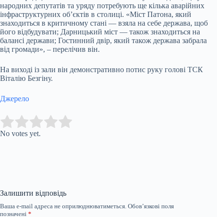
народних депутатів та уряду потребують ще кілька аварійних
інфраструктурних об’єктів в столиці. «Міст Патона, який
знаходиться в критичному стані — взяла на себе держава, щоб
його відбудувати; Дарницький міст — також знаходиться на
балансі держави; Гостинний двір, який також держава забрала
від громади», – перелічив він.
На виході із зали він демонстративно потис руку голові ТСК
Віталію Безгіну.
Джерело
Submit Rating
Rate this item:
No votes yet.
Залишити відповідь
Ваша e-mail адреса не оприлюднюватиметься.
Обов’язкові поля
позначені
*