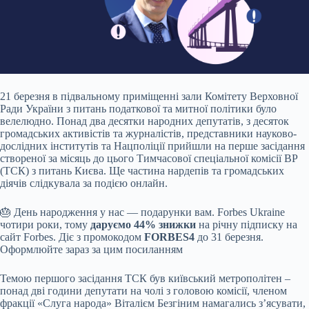
21 березня в підвальному приміщенні зали Комітету Верховної
Ради України з питань податкової та митної політики було
велелюдно. Понад два десятки народних депутатів, з десяток
громадських активістів та журналістів, представники науково-
дослідних інститутів та Нацполіції прийшли на перше засідання
створеної за місяць до цього Тимчасової спеціальної комісії ВР
(ТСК) з питань Києва. Ще частина нардепів та громадських
діячів слідкувала за подією онлайн.
🎂 День народження у нас — подарунки вам. Forbes Ukraine
чотири роки, тому
даруємо 44%
знижки
на річну підписку на
сайт Forbes. Діє з промокодом
FORBES4
до 31 березня.
Оформлюйте зараз за цим посиланням
Темою першого засідання ТСК був київський метрополітен –
понад дві години депутати на чолі з головою комісії, членом
фракції «Слуга народа» Віталієм Безгіним намагались з’ясувати,