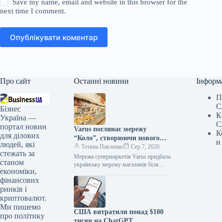
Save my name, email and website in this browser for the
next time I comment.
Опублікувати коментар
Про сайт
Останні новини
Інформ
П
С
Бізнес
К
Україна —
С
портал новин
Varus поглинає мережу
К
для ділових
“Коло”, створюючи нового
и
людей, які
лідера на ринку
Тетяна Павленко
Сер 7, 2026
стежать за
Мережа супермаркетів Varus придбала
станом
українську мережу магазинів біля
економіки,
дому “Коло”. Після завершення
фінансових
інтеграції об’єднана компанія матиме
374 торгові точки та…
ринків і
криптовалют.
Ми пишемо
США витратили понад $100
про політику
тисяч на ChatGPT