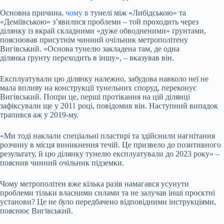
Основна причина,
чому в
тунелі між «Либідською» та
«Деміївською» з’явилися проблеми – той проходить через
ділянку із вкрай складними «дуже обводненими» ґрунтами,
пояснював присутнім чинний очільник метрополітену
Вигівський. «Основа тунелю закладена там, де одна
ділянка ґрунту переходить в іншу», – вказував він.
Експлуатували цю ділянку належно, забудова навколо неї не
мала впливу на конструкції тунельних споруд, переконує
Вигівський. Попри це, перші протікання на цій ділянці
зафіксували ще у 2011 році, повідомив він. Наступний випадок
трапився аж у 2019-му.
«Ми тоді наклали спеціальні пластирі та здійснили нагнітання
розчину в місця виникнення течій. Це призвело до позитивного
результату, й цю ділянку тунелю експлуатували до 2023 року» –
пояснив чинний очільник підземки.
Чому метрополітен вже кілька разів намагався усунути
проблеми тільки власними силами та не залучав інші проєктні
установи? Це не було передбачено відповідними інструкціями,
пояснює Вигівський.