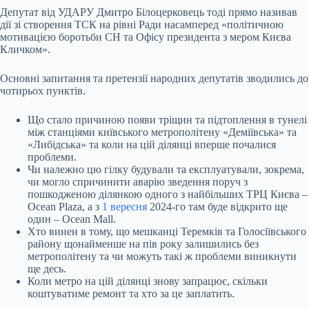
Депутат від УДАРУ Дмитро Білоцерковець тоді прямо називав
дії зі створення ТСК на рівні Ради насамперед «політичною
мотивацією боротьби СН та Офісу президента з мером Києва
Кличком».
Основні запитання та претензії народних депутатів зводились до
чотирьох пунктів.
Що стало причиною появи тріщин та підтоплення в тунелі
між станціями київського метрополітену «Деміївська» та
«Либідська» та коли на цій ділянці вперше почалися
проблеми.
Чи належно цю гілку будували та експлуатували, зокрема,
чи могло спричинити аварію зведення поруч з
пошкодженою ділянкою одного з найбільших ТРЦ Києва –
Ocean Plaza, а з
1 вересня
2024-го там буде відкрито ще
один – Ocean Mall.
Хто винен в тому, що мешканці Теремків та Голосіївського
району щонайменше на пів року залишились без
метрополітену та чи можуть такі ж проблеми виникнути
ще десь.
Коли метро на цій ділянці знову запрацює, скільки
коштуватиме ремонт та хто за це заплатить.