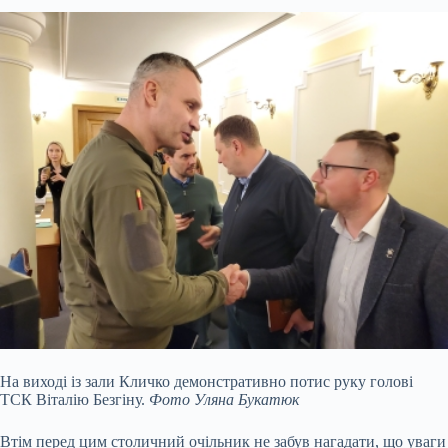
На виході із зали Кличко демонстративно потис руку голові
ТСК Віталію Безгіну.
Фото Уляна Букатюк
Втім перед цим столичний очільник не забув нагадати, що уваги