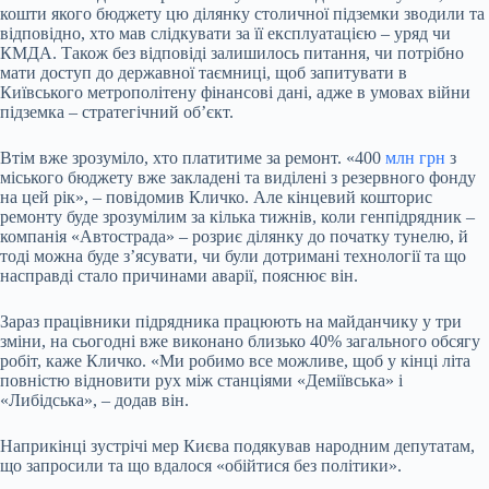
кошти якого бюджету цю ділянку столичної підземки зводили та
відповідно, хто мав слідкувати за її експлуатацією – уряд чи
КМДА. Також без відповіді залишилось питання, чи потрібно
мати доступ до державної таємниці, щоб запитувати в
Київського метрополітену фінансові дані, адже в умовах війни
підземка – стратегічний об’єкт.
Втім вже зрозуміло, хто платитиме за ремонт. «400
млн грн
з
міського бюджету вже закладені та виділені з резервного фонду
на цей рік», – повідомив Кличко. Але кінцевий кошторис
ремонту буде зрозумілим за кілька тижнів, коли генпідрядник –
компанія «Автострада» – розриє ділянку до початку тунелю, й
тоді можна буде з’ясувати, чи були дотримані технології та що
насправді стало причинами аварії, пояснює він.
Зараз працівники підрядника працюють на майданчику у три
зміни, на сьогодні вже виконано близько 40% загального обсягу
робіт, каже Кличко. «Ми робимо все можливе, щоб у кінці літа
повністю відновити рух між станціями «Деміївська» і
«Либідська», – додав він.
Наприкінці зустрічі мер Києва подякував народним депутатам,
що запросили та що вдалося «обійтися без політики».