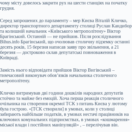
чому місту довелось закрити рух на шести станціях на початку
грудня.
Серед запрошених до парламенту – мер Києва Віталій Кличко,
директор транспортного департаменту столиці Руслан Кандибор
та колишній начальник «Київського метрополітену» Віктор
Брагінський. Останній — не прийшов. Після
розслідування
Bihus.info Брагінський, що очолював столичну підземку останні
десять років, 15 березня написав заяву про звільнення, а 21
березня — достроково склав
депутатські повноваження
в
Київраді.
Замість нього відповідати прийшов Віктор Вигівський –
тимчасовий виконувач обов’язків начальника столичного
метрополітену.
Кличко витримував дві години дошкілів народних депутатів
стоїчно та майже без емоцій. Хоча перша реакція столичного
очільника на створення окремої ТСК з питань Києва у лютому
була гострою. «[ТСК створили] в умовах, коли у столиці
забирають найбільше податків, в умовах нестачі працівників на
ключових комунальних підприємствах, в умовах «кошмарення»
міської влади і постійних маніпуляцій» , – перелічував він.