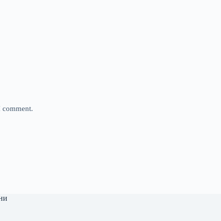
 I comment.
ни