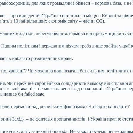
авоохоронців, для яких громадяни і бізнеси – кормова база, а не 
 – про виведення України з останнього місця в Європі за рівнем
п’ять з 10 найвільніших економік світу – члени ЄС).
авних видатків, дерегулювання, відмова від презумпції винувато
 Нашим політикам і державним діячам треба лише знайти українс
ає і в набагато розвиненіших країн.
 поляризації? Чи можлива вона взагалі без сильних політичних п
 Чи переживе європейська солідарність відмову від спільної агр
 Польщі, яка ніяк не може навести лад на кордоні з Україною чере
азвав би failed state.
заради перемоги над російським фашизмом? Чи варто їх шукати?
ивний Захід» – це фантазія пропагандистів, і Україна прагне ста
искусіях, а й у запеклій боротьбі. Не завжди будемо переможцями