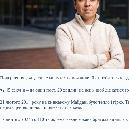
Повернення у «щасливе минуле» неможливе. Як пробитись у гід
📲 45 секунд – на один пост, 20 хвилин на день, щоб дізнатися го
21 лютого 2014 року на київському Майдані було тепло і гірко.
перед сценою, понад площею плила кача.
17 лютого 2024-го 110-та окрема механізована бригада вийшла з 