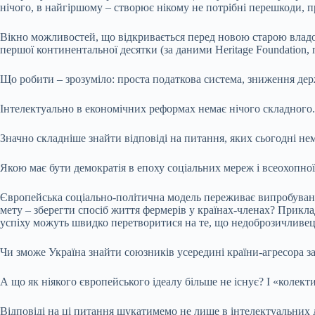
нічого, в найгіршому – створює нікому не потрібні перешкоди, пр
Вікно можливостей, що відкривається перед новою старою владою,
першої континентальної десятки (за даними Heritage Foundation, 
Що робити – зрозуміло: проста податкова система, зниження держ
Інтелектуально в економічних реформах немає нічого складного.
Значно складніше знайти відповіді на питання, яких сьогодні нем
Якою має бути демократія в епоху соціальних мереж і всеохопної
Європейська соціально-політична модель переживає випробування.
мету – зберегти спосіб життя фермерів у країнах-членах? Приклад
успіху можуть швидко перетворитися на те, що недоброзичливець н
Чи зможе Україна знайти союзників усередині країни-агресора 
А що як ніякого європейського ідеалу більше не існує? І «колект
Відповіді на ці питання шукатимемо не лише в інтелектуальних д