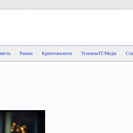
мість
Ринки
Криптовалюта
Телеком/IT/Медіа
Ста