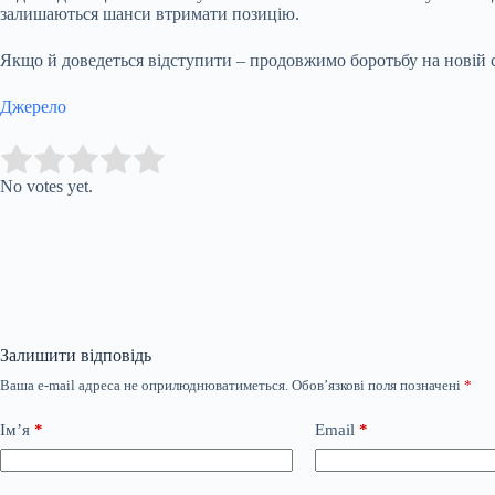
залишаються шанси втримати позицію.
Якщо й доведеться відступити – продовжимо боротьбу на новій с
Джерело
Submit Rating
Rate this item:
No votes yet.
Залишити відповідь
Ваша e-mail адреса не оприлюднюватиметься.
Обов’язкові поля позначені
*
Ім’я
*
Email
*