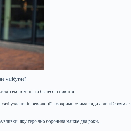
не майбутнє?
ловні економічні та бізнесові новини.
 Тисячі учасників революції з мокрими очима видихали «Героям 
Авдіївки, яку героїчно боронила майже два роки.