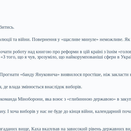
битись.
олюції та війни. Повернення у «щасливе минуле» неможливе. Як 
 почати роботу над книгою про реформи в цій країні з їхнім «го
З того, що я чув, зрозуміло, що найкорумпованіші сфери в Україні
. Прогнати «банду Януковича» виявилося простіше, ніж закласти 
, де влада змінюється внаслідок виборів.
а команда Міноборони, яка воює з «глибинною державою» в закупі
. І хоча виборів у нас не буде до кінця війни, календарний поч
 згаданих вище, Каха вказував на зависокий рівень державних ви