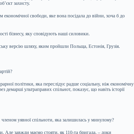
об’єкт захисту.
 економічної свободи, яке вона посідала до війни, хоча б до
сті бізнесу, яку сповідують наші силовики.
ьку версію шляху, яким пройшли Польща, Естонія, Грузія.
артій?
арної політики, яка переслідує радше соціальну, ніж економічну
з демарші ультраправих спільнот, показує, що навіть історії
ти членом уявної спільноти, яка залишилась у минулому?
. Але завжди маємо стояти, як 110-та бригада, – доки