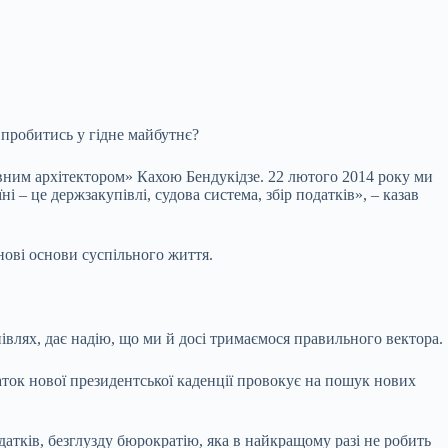
пробитись у гідне майбутнє?
ловним архітектором» Кахою Бендукідзе. 22 лютого 2014 року ми
 – це держзакупівлі, судова система, збір податків», – казав
нові основи суспільного життя.
влях, дає надію, що ми й досі тримаємося правильного вектора.
аток нової президентської каденції провокує на пошук нових
датків, безглузду бюрократію, яка в найкращому разі не робить