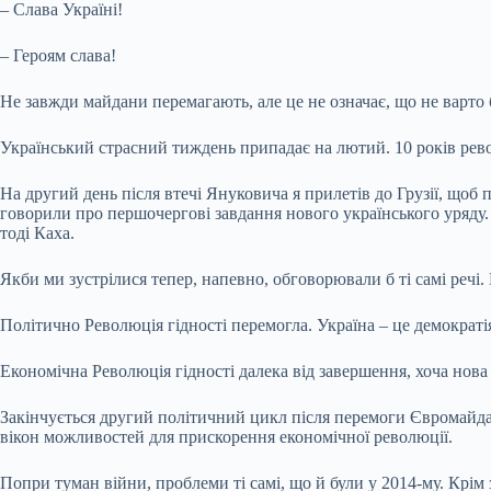
– Слава Україні!
– Героям слава!
Не завжди майдани перемагають, але це не означає, що не варто 
Український страсний тиждень припадає на лютий. 10 років рев
На другий день після втечі Януковича я прилетів до Грузії, щоб
говорили про першочергові завдання нового українського уряду. «
тоді Каха.
Якби ми зустрілися тепер, напевно, обговорювали б ті самі речі
Політично Революція гідності перемогла. Україна – це демократія
Економічна Революція гідності далека від завершення, хоча нов
Закінчується другий політичний цикл після перемоги Євромайдану
вікон можливостей для прискорення економічної революції.
Попри туман війни, проблеми ті самі, що й були у 2014-му. Крім