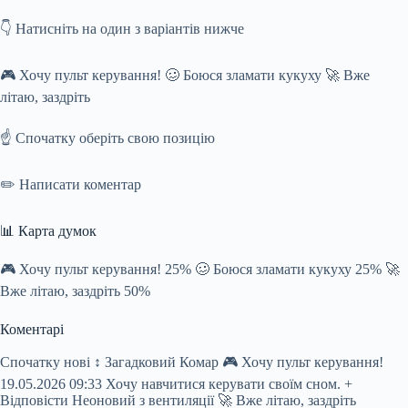
👇 Натисніть на один з варіантів нижче
🎮 Хочу пульт керування! 🥴 Боюся зламати кукуху 🚀 Вже
літаю, заздріть
☝️ Спочатку оберіть свою позицію
✏️ Написати коментар
📊 Карта думок
🎮 Хочу пульт керування! 25% 🥴 Боюся зламати кукуху 25% 🚀
Вже літаю, заздріть 50%
Коментарі
Спочатку нові ↕ Загадковий Комар 🎮 Хочу пульт керування!
19.05.2026 09:33 Хочу навчитися керувати своїм сном. +
Відповісти Неоновий з вентиляції 🚀 Вже літаю, заздріть