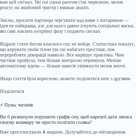
вам цей сигнал. Уві сні сцена раптом стає червоною, мозок
реагує на знайомий тригер і вмикає аналіз.
Звісно, просити партнера чергувати над вами з ліхтариком —
ідея не найкраща, але для цього давно існують спеціальні маски,
які самі ловлять потрібну фазу і подають сигнал.
Відразу стати богом власного сну не вийде. Статистика показує,
що керувати своїм тілом уві сні набагато простіше, ніж
переробляти декорації навколо. Все вирішує практика. Чим
частіше пробуєш, тим більше контролю отримуєш. Менше
автоматизму вдень — більше шансів увімкнути мозок вночі.
Якщо стаття була корисною, можете поділитися нею з друзями
Поділитися
⚡ Пульс читачів
Ви б ризикнули порушити графік сну, щоб нарешті дати ляпаса
своєму кошмару чи просто політати голяка?
Вже проголосували
4
людини. Долучайтесь до обговорення.