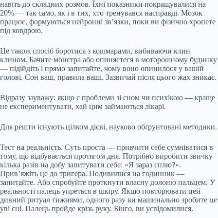
навіть до складних розмов. Їхні показники покращувалися на
20% — так само, як і в тих, хто тренувався насправді. Мозок
працює, формуються нейронні зв’язки, поки ви фізично хропете
під ковдрою.
Це також спосіб боротися з кошмарами, вибиваючи клин
клином. Бачите монстра або опиняєтеся в моторошному будинку
— підійдіть і прямо запитайте, чому воно опинилося у вашій
голові. Сон ваш, правила ваші. Зазвичай після цього жах зникає.
Відразу зауважу: якщо є проблеми зі сном чи психікою — краще
не експериментувати, хай цим займаються лікарі.
Для решти існують цілком дієві, науково обґрунтовані методики.
Тест на реальність. Суть проста — привчити себе сумніватися в
тому, що відбувається протягом дня. Потрібно виробити звичку
кілька разів на добу запитувати себе: «Я зараз сплю?».
Прив’яжіть це до тригера. Подивилися на годинник —
запитайте. Або спробуйте проткнути власну долоню пальцем. У
реальності палець упреться в шкіру. Якщо повторювати цей
дивний ритуал тижнями, одного разу ви машинально зробите це
уві сні. Палець пройде крізь руку. Бінго, ви усвідомилися.