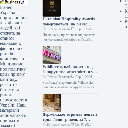
П
С
Бізнес
К
Україна —
С
портал новин
Ukrainian Hospitality Awards
К
для ділових
повертаються: як бізнес
и
людей, які
оцінить найкращих у сфері
Тетяна Павленко
Сер 9, 2026
стежать за
гостинності
Після паузи, що тривала від початку
станом
повномасштабної війни, в Україні
економіки,
відновлюють Ukrainian Hospitality
фінансових
Awards — професійну премію для
індустрії гостинності.…
ринків і
криптовалют.
Ми пишемо
Wildberries наближається до
про політику
банкрутства через збитки у
крізь призму
200 млрд рублів
Тетяна Павленко
Сер 9, 2026
капіталу,
Російський маркетплейс Wildberries
розвиток
опинився на межі банкрутства після
бізнесу та
українських ударів по його складах.
ринок
Було знищено щонайменше вісім
нерухомості в
логістичних хабів компанії,…
Україні. Наші
матеріали
Держбюджет отримав понад 2
допомагають
трильйони гривень за 7
приймати
місяців
Богдан Власенко
Сер 9, 2026
зважені