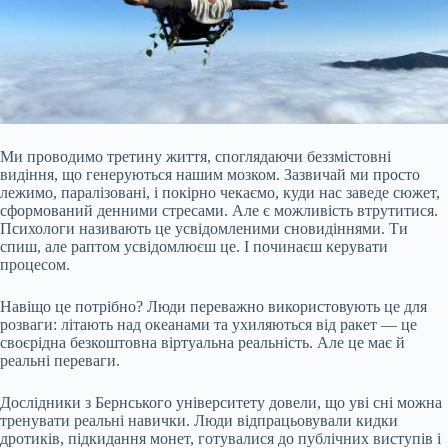
Ми проводимо третину життя, споглядаючи беззмістовні
видіння, що генеруються нашим мозком. Зазвичай ми просто
лежимо, паралізовані, і покірно чекаємо, куди нас заведе сюжет,
сформований денними стресами. Але є можливість втрутитися.
Психологи називають це усвідомленими сновидіннями. Ти
спиш, але раптом усвідомлюєш це. І починаєш керувати
процесом.
Навіщо це потрібно? Люди переважно використовують це для
розваги: літають над океанами та ухиляються від ракет — це
своєрідна безкоштовна віртуальна
реальність. Але це має й
реальні переваги.
Дослідники з Бернського університету довели, що уві сні можна
тренувати реальні навички. Люди відпрацьовували кидки
дротиків, підкидання монет, готувалися до публічних виступів і