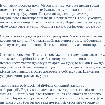
Будильник посеред ночі. Метод для тих, кому не шкода трохи
порушити режим. Ставите будильник за дві-три години до
звичного пробудження. Це фаза швидкого сну, саме тоді
відбуваються найяскравіші події. Прокидаєтеся. Годину ходите,
читаєте, п’єте воду. Потім лягаєте знову. Перед тим, як заснути,
чітко формулюєте намір: «Коли я засну, я усвідомлю, що це сон».
Сюди ж можна додати роботу з тригерами. Часто сняться літаючі
корови чи колишні? Скажіть собі: наступного разу, побачивши
корову, я згадаю, що сплю. Це самонавіювання, але воно працює.
Сенсорна карусель. Те саме пробудження за пару годин до ранку,
але лягати потрібно інакше. Заплющуєте очі та швидко
перемикаєте увагу: що бачу в темряві — що чую в кімнаті — що
відчуває тіло. Кілька швидких циклів по цих трьох точках, потім
кілька повільних. І просто дозволяєте собі заснути. Шанси на
усвідомлення зростають у рази.
Тренування рефлексів. Найбільш складний варіант з
лабораторій. Вдень ви свідомо аналізуєте реальність під певний
сигнал — наприклад, електронний писк або спалах червоного
світла. Виробляєте рефлекс. А вночі, коли ви перебуваєте у фазі
швидкого сну (очі бігають під повіками), хтось має увімкнути