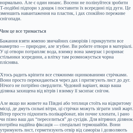
нормально. Але є один нюанс. Восени не полінуйтеся зробити
Т-подібні підпори з дощок і поставити їх всередині під дуги. Це
зменшить навантаження на пластик, і дах спокійно переживе
снігопади.
Чим це все тримається
Бажання взяти жменю звичайних саморізів і прикрутити все
намертво — природне, але згубне. Ви робите отвори в матеріалі.
У ці отвори потрапляє вода, взимку вона замерзає і розриває
стільники зсередини, а влітку там розмножується чорна
пліснява.
Хтось радить кріпити все стяжними оцинкованими стрічками.
Вони просто перекидаються через дах і притягують лист до дуг.
Нічого не потрібно свердлити. Чудовий варіант, якщо ваша
ділянка захищена від вітрів і взимку її засипає снігом.
Але якщо ви живете на Півдні або теплиця стоїть на відкритому
місці, де дмуть сильні вітри, ці стрічки можуть зіграти злий жарт.
Вітер просто підхопить полікарбонат, він почне хлопати, і рано
чи пізно ваш дах “переселиться” до сусідів. Для вітряних ділянок
потрібна надійна фіксація — спеціальні термошайби. Вони
утримують лист, герметизують отвір від саморіза і дозволяють