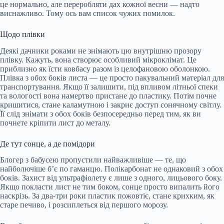
це нормально, але переробляти дах кожної весни — надто
виснажливо. Тому ось вам список чужих помилок.
Щодо плівки
Деякі дачники роками не знімають цю внутрішню прозору
плівку. Кажуть, вона створює особливий мікроклімат. Це
приблизно як їсти ковбасу разом із целофановою оболонкою.
Плівка з обох боків листа — це просто пакувальний матеріал для
транспортування. Якщо її залишити, під впливом літньої спеки
та вологості вона намертво пристане до пластику. Потім почне
кришитися, стане каламутною і закриє доступ сонячному світлу.
Її слід знімати з обох боків безпосередньо перед тим, як ви
почнете кріпити лист до металу.
Де тут сонце, а де помідори
Блогер з бабусею пропустили найважливіше — те, що
найболючіше б’є по гаманцю. Полікарбонат не однаковий з обох
боків. Захист від ультрафіолету є лише з одного, лицьового боку.
Якщо покласти лист не тим боком, сонце просто випалить його
наскрізь. За два-три роки пластик пожовтіє, стане крихким, як
старе печиво, і розсиплеться від першого морозу.