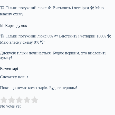
🏗️ Тільки потужний люкс 💸 Вистачить і четвірки 🛠️ Маю
власну схему
📊 Карта думок
🏗️ Тільки потужний люкс 0% 💸 Вистачить і четвірки 100% 🛠️
Маю власну схему 0% 💡
Дискусія тільки починається. Будьте першим, хто висловить
думку!
Коментарі
Спочатку нові ↕
Поки що немає коментарів. Будьте першим!
Submit Rating
Rate this item:
No votes yet.