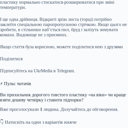
пластику нормально стискатися-розширюватися при зміні
температури.
І ще одна дрібниця. Відкриті зрізи листа (торці) потрібно
заклеїти спеціальною паропропускною стрічкою. Якщо цього не
зробити, в стільники наб’ється пил, бруд і залізуть зимувати
комахи. Видовище не з приємних.
Якщо стаття була корисною, можете поділитися нею з друзями
Поділитися
Підписуйтесь на UkrMedia в Telegram.
⚡ Пульс читачів
Ви прихильник дорогого товстого пластику «на віки» чи краще
взяти дешеву четвірку і ставити підпорки?
Вже проголосували
1
людина. Долучайтесь до обговорення.
👇 Натисніть на один з варіантів нижче