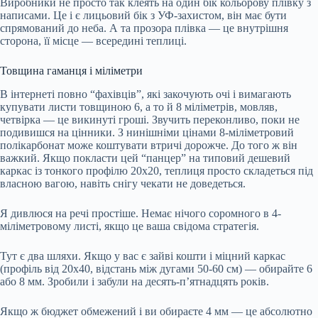
Виробники не просто так клеять на один бік кольорову плівку з
написами. Це і є лицьовий бік з УФ-захистом, він має бути
спрямований до неба. А та прозора плівка — це внутрішня
сторона, її місце — всередині теплиці.
Товщина гаманця і міліметри
В інтернеті повно “фахівців”, які закочують очі і вимагають
купувати листи товщиною 6, а то й 8 міліметрів, мовляв,
четвірка — це викинуті гроші. Звучить переконливо, поки не
подивишся на цінники. З нинішніми цінами 8-міліметровий
полікарбонат може коштувати втричі дорожче. До того ж він
важкий. Якщо покласти цей “панцер” на типовий дешевий
каркас із тонкого профілю 20х20, теплиця просто складеться під
власною вагою, навіть снігу чекати не доведеться.
Я дивлюся на речі простіше. Немає нічого соромного в 4-
міліметровому листі, якщо це ваша свідома стратегія.
Тут є два шляхи. Якщо у вас є зайві кошти і міцний каркас
(профіль від 20х40, відстань між дугами 50-60 см) — обирайте 6
або 8 мм. Зробили і забули на десять-п’ятнадцять років.
Якщо ж бюджет обмежений і ви обираєте 4 мм — це абсолютно