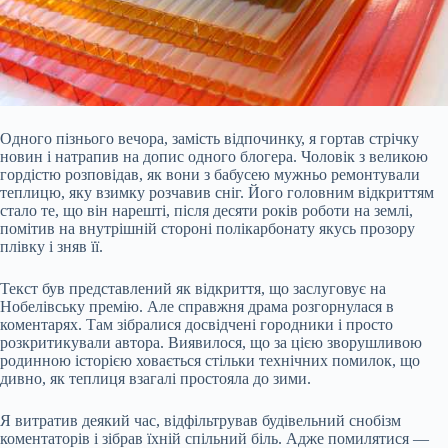
Одного пізнього вечора, замість відпочинку, я гортав стрічку
новин і натрапив на допис одного блогера. Чоловік з великою
гордістю розповідав, як вони з бабусею мужньо ремонтували
теплицю, яку взимку розчавив сніг. Його головним відкриттям
стало те, що він нарешті, після десяти років роботи на землі,
помітив на внутрішній стороні полікарбонату якусь прозору
плівку і зняв її.
Текст був представлений як відкриття, що заслуговує на
Нобелівську премію. Але справжня драма розгорнулася в
коментарях.
Там зібралися досвідчені городники і просто
розкритикували автора. Виявилося, що за цією зворушливою
родинною історією ховається стільки технічних помилок, що
дивно, як теплиця взагалі простояла до зими.
Я витратив деякий час, відфільтрував будівельний снобізм
коментаторів і зібрав їхній спільний біль. Адже помилятися —