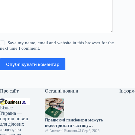
Save my name, email and website in this browser for the
next time I comment.
Опублікувати коментар
Про сайт
Останні новини
Інформ
Бізнес
Україна —
портал новин
Працюючі пенсіонери можуть
для ділових
недоотримати частину
людей, які
надбавок: кого це торкнеться
Анатолій Білоконь
Сер 6, 2026
стежать за