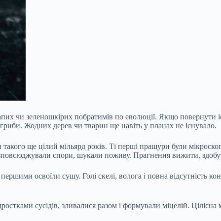
их чи зеленошкірих побратимів по еволюції. Якщо повернути іст
риби. Жодних дерев чи тварин ще навіть у планах не існувало.
 такого ще цілий мільярд років. Ті перші пращури були мікроско
зповсюджували спори, шукали поживу. Прагнення вижити, здобут
 першими освоїли сушу. Голі скелі, волога і повна відсутність к
ростками сусідів, зливалися разом і формували міцелій. Цілісна 