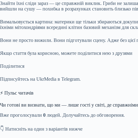
Знайти їхні сліди зараз — це справжній виклик. Гриби не залиша
вийшли на сушу — похибка в розрахунках становить близько пів 
Вимальовується картина: материки ще тільки збираються докупи 
їхніми мітохондріями всередині клітин базовий механізм для ск
Вони не просто вижили. Вони підготували сцену. Адже без цієї гр
Якщо стаття була корисною, можете поділитися нею з друзями
Поділитися
Підписуйтесь на UkrMedia в Telegram.
⚡ Пульс читачів
Чи готові ви визнати, що ми — лише гості у світі, де справжнім
Вже проголосували
0
людей. Долучайтесь до обговорення.
👇 Натисніть на один з варіантів нижче