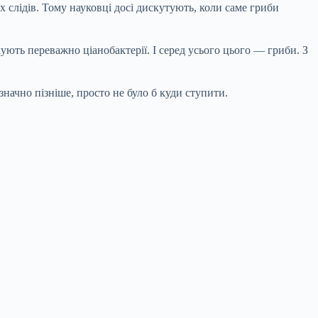
х слідів. Тому науковці досі дискутують, коли саме гриби
ють переважно ціанобактерії. І серед усього цього — гриби. З
значно пізніше, просто не було б куди ступити.