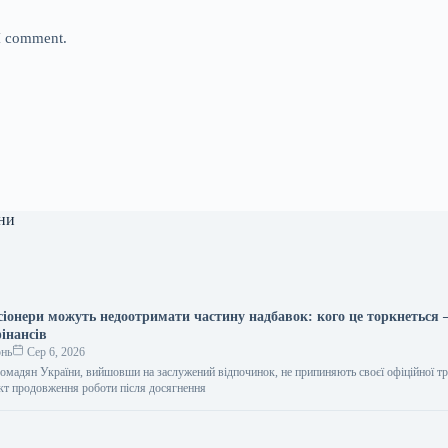
 I comment.
ни
іонери можуть недоотримати частину надбавок: кого це торкнеться
інансів
онь
Сер 6, 2026
омадян України, вийшовши на заслужений відпочинок, не припиняють своєї офіційної тр
акт продовження роботи після досягнення