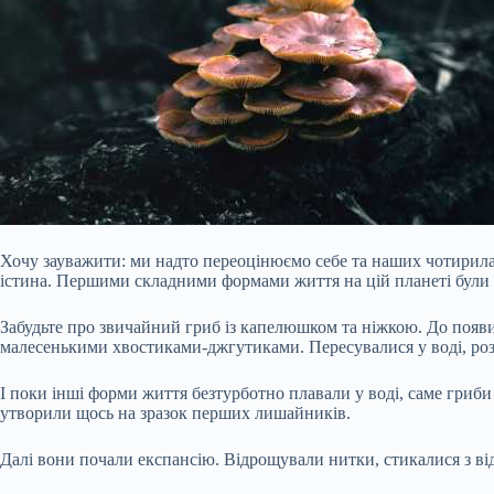
Хочу зауважити: ми надто переоцінюємо себе та наших чотирилап
істина. Першими складними формами життя на цій планеті були г
Забудьте про звичайний гриб із капелюшком та ніжкою. До появи
малесенькими
хвостиками-джгутиками. Пересувалися у воді, ро
І поки інші форми життя безтурботно плавали у воді, саме гриби
утворили щось на зразок перших лишайників.
Далі вони почали експансію. Відрощували нитки, стикалися з від