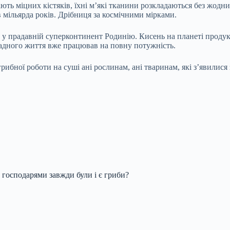
ють міцних кістяків, їхні м’які тканини розкладаються без жодни
мільярда років. Дрібниця за космічними мірками.
у прадавній суперконтинент Родинію. Кисень на планеті продуку
ладного життя вже працював на повну потужність.
ибної роботи на суші ані рослинам, ані тваринам, які з’явилися 
и господарями завжди були і є гриби?