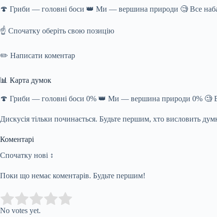
🍄 Гриби — головні боси 👑 Ми — вершина природи 🧐 Все наб
☝️ Спочатку оберіть свою позицію
✏️ Написати коментар
📊 Карта думок
🍄 Гриби — головні боси 0% 👑 Ми — вершина природи 0% 🧐 В
Дискусія тільки починається. Будьте першим, хто висловить дум
Коментарі
Спочатку нові ↕
Поки що немає коментарів. Будьте першим!
Submit Rating
Rate this item:
No votes yet.