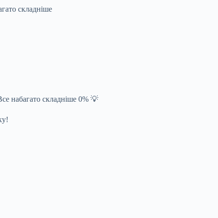
агато складніше
се набагато складніше 0% 💡
ку!