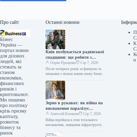
Про сайт
Останні новини
Інформ
П
С
Бізнес
К
Україна —
С
портал новин
Київ позбувається радянської
К
для ділових
спадщини: що робити з
и
людей, які
пам’ятниками?
Охрім Проценко
Сер 7, 2026
стежать за
Після чотирьох років за фанерою та
станом
мішками з піском кияни знову бачать
економіки,
памʼятники Лесі Українці, Миколі
фінансових
Лисенку, княгині Ользі та…
ринків і
криптовалют.
Ми пишемо
Зерно в рукавах: як війна на
про політику
виснаження паралізує
крізь призму
українські порти
Анатолій Білоконь
Сер 7, 2026
капіталу,
Війна перейшла в етап тотального
розвиток
виснаження, знищення інфраструктури
бізнесу та
та економіки. Цього прагнуть досягти
ринок
як росіяни в Україні, так і ми…