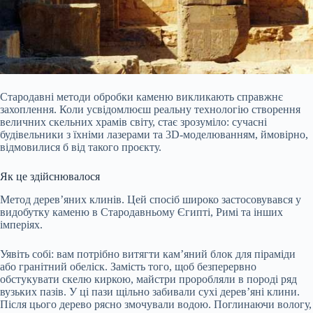
Стародавні методи обробки каменю викликають справжнє
захоплення. Коли усвідомлюєш реальну технологію створення
величних скельних храмів світу, стає зрозуміло: сучасні
будівельники з їхніми лазерами та 3D-моделюванням, ймовірно,
відмовилися б від такого проєкту.
Як це здійснювалося
Метод дерев’яних клинів. Цей спосіб широко застосовувався у
видобутку каменю в Стародавньому Єгипті, Римі та інших
імперіях.
Уявіть собі: вам потрібно витягти кам’яний блок для піраміди
або гранітний обеліск. Замість
того, щоб безперервно
обстукувати скелю киркою, майстри проробляли в породі ряд
вузьких пазів. У ці пази щільно забивали сухі дерев’яні клини.
Після цього дерево рясно змочували водою. Поглинаючи вологу,