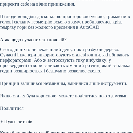
приректи себе на вічне приниження.
Ці люди володіли досконалою просторовою уявою, тримаючи в
голові складну геометрію всього храму, пробиваючись крізь
темряву гори без жодного креслення в AutoCAD.
А як щодо сучасних технологій?
Сьогодні ніхто не чекає цілий день, поки розбухне дерево.
Сучасні інженери використовують сталеві клини, які вбивають
перфораторами. Або ж застосовують тиху вибухівку: у
просвердлені отвори заливають хімічний розчин, який за кілька
годин розширюється і безшумно розколює скелю.
Принцип залишився незмінним, змінилися лише інструменти.
Якщо стаття була корисною, можете поділитися нею з друзями
Поділитися
⚡ Пульс читачів
Кому б ви довірили свій ремонт: суворому єгиптянину з мокрою