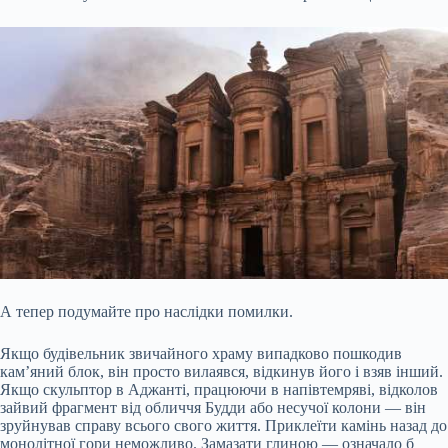
А тепер подумайте про наслідки помилки.
Якщо будівельник звичайного храму випадково пошкодив
кам’яний блок, він просто вилаявся, відкинув його і взяв інший.
Якщо скульптор в Аджанті, працюючи в напівтемряві, відколов
зайвий фрагмент від обличчя Будди або несучої колони — він
зруйнував справу всього свого життя. Приклеїти камінь назад до
монолітної гори неможливо. Замазати глиною — означало б