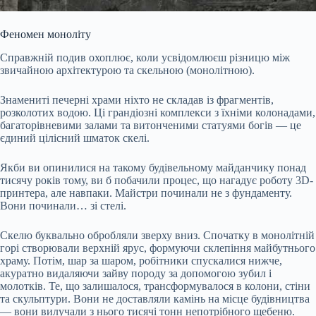
Феномен моноліту
Справжній подив охоплює, коли усвідомлюєш різницю між
звичайною архітектурою та скельною (монолітною).
Знамениті печерні храми ніхто не складав із фрагментів,
розколотих водою. Ці грандіозні комплекси з їхніми колонадами,
багаторівневими залами та витонченими статуями богів — це
єдиний цілісний шматок скелі.
Якби ви опинилися на такому будівельному майданчику понад
тисячу років тому, ви б побачили процес, що нагадує роботу 3D-
принтера, але навпаки. Майстри починали не з фундаменту.
Вони починали… зі стелі.
Скелю буквально обробляли зверху вниз. Спочатку в монолітній
горі створювали верхній ярус, формуючи склепіння майбутнього
храму. Потім, шар за шаром, робітники спускалися нижче,
акуратно видаляючи зайву породу за допомогою зубил і
молотків. Те, що залишалося, трансформувалося в колони, стіни
та скульптури. Вони не доставляли камінь на місце будівництва
— вони вилучали з нього тисячі тонн непотрібного щебеню.