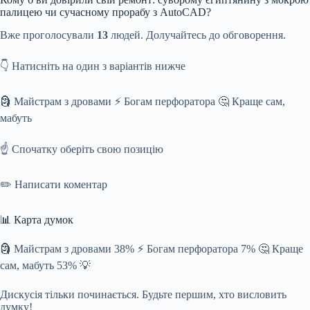
палицею чи сучасному прорабу з AutoCAD?
Вже проголосували
13
людей. Долучайтесь до обговорення.
👇 Натисніть на один з варіантів нижче
🗿 Майстрам з дровами ⚡ Богам перфоратора 🤔 Краще сам,
мабуть
☝️ Спочатку оберіть свою позицію
✏️ Написати коментар
📊 Карта думок
🗿 Майстрам з дровами 38% ⚡ Богам перфоратора 7% 🤔 Краще
сам, мабуть 53% 💡
Дискусія тільки починається. Будьте першим, хто висловить
думку!