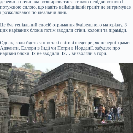
деревина починала розширюватися з такою невідворотною і
потужною силою, що навіть найміцніший граніт не витримував
і розколювався по ідеальній лінії.
Це був геніальний спосіб отримання будівельного матеріалу. З
цих нарізаних блоків потім зводили стіни, колони та піраміди.
Однак, коли йдеться про такі світові шедеври, як печерні храми
Аджанти, Еллори в Індії чи Петри в Йорданії, забудьте про
нарізані блоки. Їх не зводили. Їх… визволяли з гори.