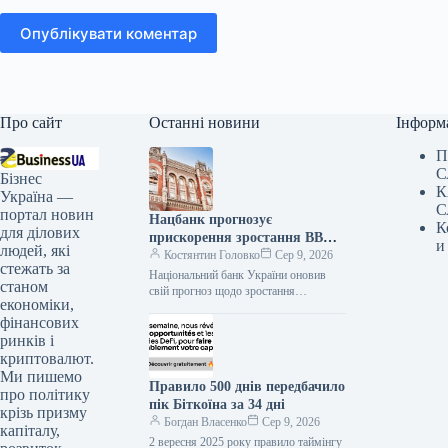
Опублікувати коментар
Про сайт
Останні новини
Інформ
П
С
Бізнес
К
Україна —
С
портал новин
Нацбанк прогнозує
К
для ділових
прискорення зростання ВВП
и
людей, які
України до 4,2% на кінець
Костянтин Головко
Сер 9, 2026
стежать за
2026 року
Національний банк України оновив
станом
свій прогноз щодо зростання
економіки,
реального валового внутрішнього
фінансових
продукту (ВВП). Очікується, що у
третьому кварталі 2026 року…
ринків і
криптовалют.
Ми пишемо
Правило 500 днів передбачило
про політику
пік Біткоїна за 34 дні
крізь призму
Богдан Власенко
Сер 9, 2026
капіталу,
2 вересня 2025 року правило таймінгу