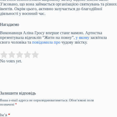
З’ясовано, що вона займається організацією святкувань та різних
івентів. Окрім цього, активно залучається до благодійної
діяльності у воєнний час.
Нагадаємо
Виконавиця Аліна Гросу вперше стане мамою. Артистка
презентувала відеокліп “Жити на повну”,
у якому
засвітила
свого чоловіка та
повідомила про
чудову звістку.
Submit Rating
Rate this item:
No votes yet.
Залишити відповідь
Ваша e-mail адреса не оприлюднюватиметься.
Обов’язкові поля
позначені
*
Ім’я
*