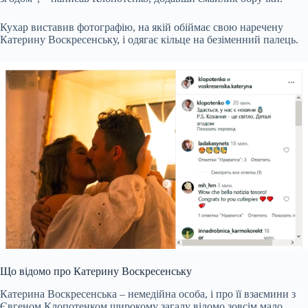
Кухар виставив фотографію, на якій обіймає свою наречену
Катерину Воскресенську, і одягає кільце на безіменний палець.
Що відомо про Катерину Воскресенську
Катерина Воскресенська – немедійна особа, і про її взаємини з
Євгеном Клопотенком широкому загалу відомо зовсім мало.