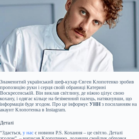
Знаменитий
український шеф-кухар Євген Клопотенко зробив
пропозицію руки і серця своїй обраниці Катерині
Воскресенській. Він виклав світлину, де ніжно цілує свою
кохану, і одягає кільце на безіменний палець, натякнувши, що
інформація буде згодом. Про це інформує
УНН
з посиланням на
акаунт Клопотенка в Instagram.
Деталі
“Здається,
у нас
є новини P.S. Кохання – це світло. Деталі
згодом”, – написав Клопотенко, додавши смайлик обручки.