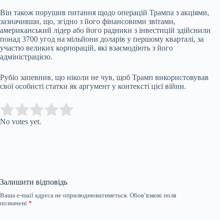
Він також порушив питання щодо операцій Трампа з акціями,
зазначивши, що, згідно з його фінансовими звітами,
американський лідер або його радники з інвестицій здійснили
понад 3700 угод на мільйони доларів у першому кварталі, за
участю великих корпорацій, які взаємодіють з його
адміністрацією.
Рубіо запевнив, що ніколи не чув, щоб Трамп використовував
свої особисті статки як аргумент у контексті цієї війни.
Submit Rating
Rate this item:
No votes yet.
Залишити відповідь
Ваша e-mail адреса не оприлюднюватиметься.
Обов’язкові поля
позначені
*