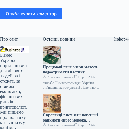
Опублікувати коментар
Про сайт
Останні новини
Інформ
Бізнес
Україна —
портал новин
Працюючі пенсіонери можуть
для ділових
недоотримати частину
людей, які
надбавок: кого це торкнеться
Анатолій Білоконь
Сер 6, 2026
стежать за
— Міністерство фінансів
anons”> Чимало громадян України,
станом
вийшовши на заслужений відпочинок,
економіки,
не припиняють своєї офіційної
фінансових
трудової діяльності. Сам факт
продовження роботи після досягнення
ринків і
криптовалют.
Ми пишемо
Європейці висміяли новенькі
про політику
банкноти євро: мережа
крізь призму
наповнилася мемами —
Анатолій Білоконь
Сер 6, 2026
капіталу,