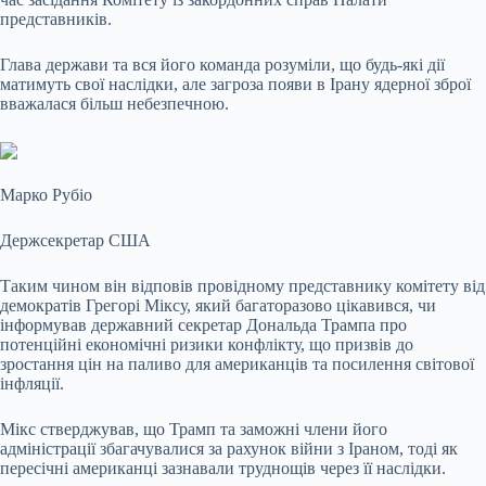
представників.
Глава держави та вся його команда розуміли, що будь-які дії
матимуть свої наслідки, але загроза появи в Ірану ядерної зброї
вважалася більш небезпечною.
Марко Рубіо
Держсекретар США
Таким чином він відповів провідному представнику комітету від
демократів Грегорі Міксу, який багаторазово цікавився, чи
інформував державний секретар Дональда Трампа про
потенційні економічні ризики конфлікту, що призвів до
зростання цін на паливо для американців та посилення світової
інфляції.
Мікс стверджував, що Трамп та заможні члени його
адміністрації збагачувалися за рахунок війни з Іраном, тоді як
пересічні американці зазнавали труднощів через її наслідки.