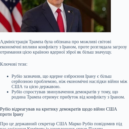
Адміністрація Трампа була обізнана про можливі світові
економічні впливи конфлікту з Іраном, проте розглядала загрозу
отримання цією країною ядерної зброї як більш значущу.
Ключові тези:
Рубіо зазначив, що ядерне озброєння Ірану є більш
серйозною проблемою, ніж економічні наслідки війни між
США та цією державою.
Рубіо спростував звинувачення демократів у тому, що
родина Трампа отримує прибуток від конфлікту з Іраном.
Рубіо відреагував на критику демократів щодо війни США
проти Ірану
Про це
державний секретар США Марко Рубіо повідомив під
час засідання Комітету із закордонних справ Палати