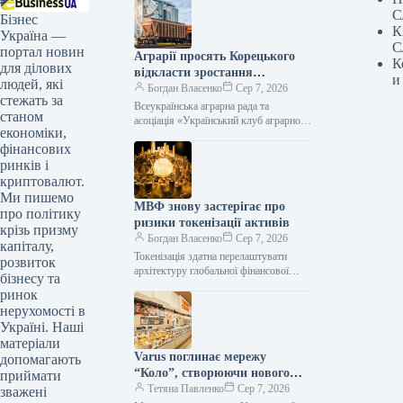
С
Бізнес
К
Україна —
С
портал новин
Аграрії просять Корецького
К
для ділових
відкласти зростання
и
людей, які
залізничних тарифів
Богдан Власенко
Сер 7, 2026
стежать за
Всеукраїнська аграрна рада та
станом
асоціація «Український клуб аграрного
економіки,
бізнесу» звернулися до прем’єр-
фінансових
міністра Сергія Корецького з
проханням відкласти заплановане
ринків і
криптовалют.
Ми пишемо
МВФ знову застерігає про
про політику
ризики токенізації активів
крізь призму
Богдан Власенко
Сер 7, 2026
капіталу,
Токенізація здатна перелаштувати
розвиток
архітектуру глобальної фінансової
бізнесу та
системи, але без спільних стандартів
ринок
може посилити фрагментацію ринків і
нерухомості в
системні ризики. Про це
Україні. Наші
матеріали
Varus поглинає мережу
допомагають
“Коло”, створюючи нового
приймати
лідера на ринку
Тетяна Павленко
Сер 7, 2026
зважені