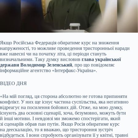
Якщо Російська Федерація обиратиме курс на зниження
напруженості, то можливе проведення тристоронньої наради
вже навесні чи на початку літа, ці періоди стануть
визначальними. Таку думку висловив
глава української
держави Володимир Зеленський
, про що повідомляє
інформаційне агентство «Інтерфакс-Україна».
ВІДЕО ДНЯ
«На мій погляд, ця сторона абсолютно не готова припиняти
конфлікт. У них ще існує частина суспільства, яка негативно
відреагує на посилення бойових дій. Отже, на мою думку,
існують два основні сценарії, хоча, безумовно, можуть бути
й інші мотиви. І невдовзі ми зможемо спостерігати, який
зі сценаріїв обрав пан путін. Якщо Росія обиратиме курс
на деескалацію, то я вважаю, що тристороння зустріч
відбудеться. І вони спробують організувати її у квітні, травні