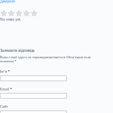
Джерело
Submit Rating
Rate this item:
No votes yet.
Залишити відповідь
Ваша e-mail адреса не оприлюднюватиметься.
Обов’язкові поля
позначені
*
Ім’я
*
Email
*
Сайт