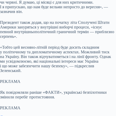
чи червні. Я думаю, ці місяці є для них критичними.
І я припускаю, що нам буде вельми непросто до вересня», —
зазначив він.
Президент також додав, що на початку літа Сполучені Штати
Америки зануряться у внутрішні виборчі процеси, «існує
певний внутрішньополітичний граничний термін — приблизно
серпень».
«Тобто цей весняно-літній період буде досить складним
у політичному та дипломатичному аспектах. Можливий тиск
на Україну. Він також відчуватиметься і на лінії фронту. Однак
ми усвідомлюємо, які національні інтереси має Україна
і що може забезпечити нашу безпеку», — підкреслив
Зеленський.
РЕКЛАМА
Як повідомляли раніше «ФАКТИ», українські безпілотники
змінили перебіг протистояння.
РЕКЛАМА