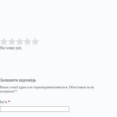
Submit Rating
Rate this item:
No votes yet.
Залишити відповідь
Ваша e-mail адреса не оприлюднюватиметься.
Обов’язкові поля
позначені
*
Ім’я
*