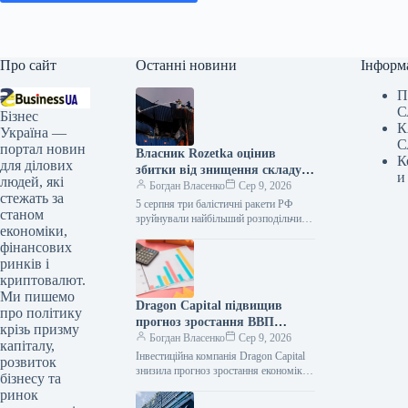
Про сайт
Останні новини
Інформ
П
С
Бізнес
К
Україна —
С
портал новин
Власник Rozetka оцінив
К
для ділових
збитки від знищення складу в
и
людей, які
кілька мільярдів гривень
Богдан Власенко
Сер 9, 2026
стежать за
5 серпня три балістичні ракети РФ
станом
зруйнували найбільший розподільчий
економіки,
складський комплекс Rozetka в
фінансових
Броварах. Власник маркетплейсу
Rozetka Владислав Чечоткін заявив,…
ринків і
криптовалют.
Ми пишемо
Dragon Capital підвищив
про політику
прогноз зростання ВВП
крізь призму
України на 2026 рік
Богдан Власенко
Сер 9, 2026
капіталу,
Інвестиційна компанія Dragon Capital
розвиток
знизила прогноз зростання економіки
бізнесу та
України цього року з 1,5% до 1%.
ринок
Очікується, що зростання буде