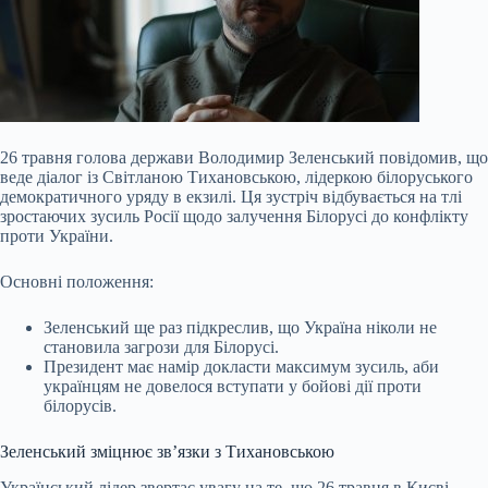
26 травня голова держави Володимир Зеленський повідомив, що
веде діалог із Світланою Тихановською, лідеркою білоруського
демократичного уряду в екзилі. Ця зустріч відбувається на тлі
зростаючих зусиль Росії щодо залучення Білорусі до конфлікту
проти України.
Основні положення:
Зеленський ще раз підкреслив, що Україна ніколи не
становила загрози для Білорусі.
Президент має намір докласти максимум зусиль, аби
українцям не довелося вступати у бойові дії проти
білорусів.
Зеленський зміцнює зв’язки
з Тихановською
Український лідер звертає увагу на те, що 26 травня в Києві