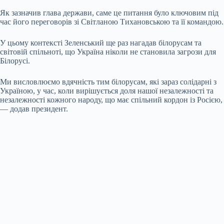
Як зазначив глава держави, саме це питання було ключовим під
час його переговорів зі Світланою Тихановською та її командою.
У цьому контексті Зеленський ще раз нагадав білорусам та
світовій спільноті, що Україна ніколи не становила загрози для
Білорусі.
Ми висловлюємо вдячність тим білорусам, які зараз солідарні з
Україною, у час, коли вирішується доля нашої незалежності та
незалежності кожного народу, що має спільний кордон із Росією,
— додав президент.