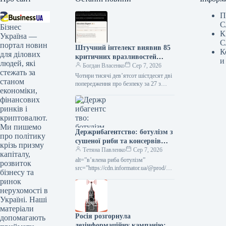
П
С
Бізнес
К
Україна —
С
портал новин
Штучний інтелект виявив 85
К
для ділових
критичних вразливостей
и
людей, які
Bitcoin за 27 годин
Богдан Власенко
Сер 7, 2026
стежать за
Чотири тисячі дев’ятсот шістдесят дві
станом
попередження про безпеку за 27 з
економіки,
половиною годин. Bitcoin Red Team,
фінансових
група з шістнадцяти розробників-
волонтерів,…
ринків і
криптовалют.
Ми пишемо
Держрибагентство: ботулізм з
про політику
сушеної риби та консервів
крізь призму
загрожує паралічем і смертю
Тетяна Павленко
Сер 7, 2026
капіталу,
alt=”в’ялена риба ботулізм”
розвиток
src=”https://cdn.informator.ua/@prod/_1
бізнесу та
920/media/ua/2026/08/05/6a72e1ff8cf0b
ринок
7.95592765.webp” width=”1200″
нерухомості в
height=”675″ Держрибагентство
Україні. Наші
матеріали
Росія розгорнула
допомагають
дезінформаційну кампанію: