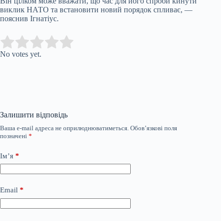
Він цілком може вважати, що час для його спроби кинути
виклик НАТО та встановити новий порядок спливає, —
пояснив Ігнатіус.
Submit Rating
Rate this item:
No votes yet.
Залишити відповідь
Ваша e-mail адреса не оприлюднюватиметься.
Обов’язкові поля
позначені
*
Ім’я
*
Email
*