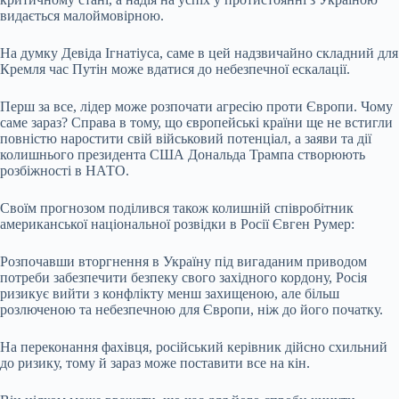
видається малоймовірною.
На думку Девіда Ігнатіуса, саме в цей надзвичайно складний для
Кремля час Путін може вдатися до небезпечної ескалації.
Перш за все, лідер може розпочати агресію проти Європи. Чому
саме зараз? Справа в тому, що європейські країни ще не встигли
повністю наростити свій військовий потенціал, а заяви та дії
колишнього президента США Дональда Трампа створюють
розбіжності в НАТО.
Своїм прогнозом поділився також колишній співробітник
американської національної розвідки в Росії Євген Румер:
Розпочавши вторгнення в Україну під вигаданим приводом
потреби забезпечити безпеку свого західного кордону, Росія
ризикує вийти з конфлікту менш захищеною, але більш
розлюченою та небезпечною для Європи, ніж до його початку.
На переконання фахівця, російський керівник дійсно схильний
до ризику, тому й зараз може поставити все на кін.