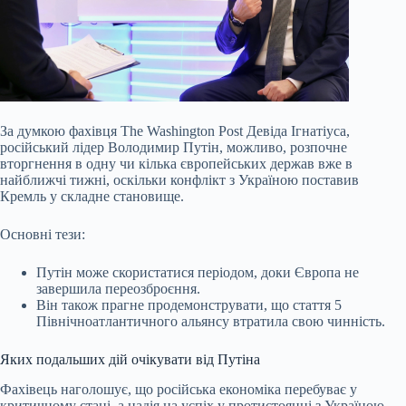
За думкою фахівця The Washington Post Девіда Ігнатіуса,
російський лідер Володимир Путін, можливо, розпочне
вторгнення в одну чи кілька європейських держав вже в
найближчі тижні, оскільки конфлікт з Україною поставив
Кремль у складне становище.
Основні тези:
Путін може скористатися періодом, доки Європа не
завершила переозброєння.
Він також прагне продемонструвати, що стаття 5
Північноатлантичного альянсу втратила свою чинність.
Яких подальших дій очікувати від Путіна
Фахівець наголошує, що
російська економіка перебуває у
критичному стані, а надія на успіх у протистоянні з Україною