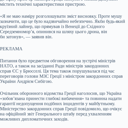
містить технічні характеристики пристрою.
«Я не маю наміру розголошувати зміст висновку. Проте мушу
зазначити, що це було надзвичайно небезпечно. Якби будь-який
круїзний лайнер, що прямував із Венеції до Східного
Середземномор’я, опинився на шляху цього дрона, він
би затонув», — заявив він.
РЕКЛАМА
Питання було предметом обговорення на зустрічі міністрів
НАТО, а також на засіданні Ради міністрів закордонних
справ ЄС у Брюсселі. Ця тема також порушувалася під час
переговорів голови МЗС Греції з міністром закордонних справ
України Андрієм Сибігою.
Очільник оборонного відомства Греції наголосив, що Україна
«зобов’язана принести глибокі вибачення» та повинна надати
гарантії недопущення подібних інцидентів у майбутньому.
Міністерство закордонних справ Греції повідомило, що очікує
на офіційний звіт Генерального штабу перед ухваленням
можливих дипломатичних заходів.