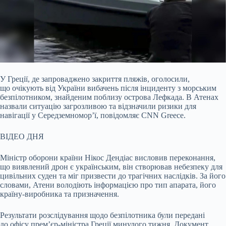
У Греції, де запроваджено закриття пляжів, оголосили,
що очікують від України вибачень після інциденту з морським
безпілотником, знайденим поблизу острова Лефкада. В
Атенах
назвали ситуацію загрозливою та відзначили ризики для
навігації у Середземномор’ї, повідомляє CNN Greece.
ВІДЕО ДНЯ
Міністр оборони країни Нікос Дендіас висловив переконання,
що виявлений дрон є українським, він створював небезпеку для
цивільних суден та міг призвести до трагічних наслідків. За його
словами, Атени володіють інформацією про тип апарата, його
країну-виробника та призначення.
Результати розслідування щодо безпілотника були передані
до офісу прем’єр-міністра Греції минулого тижня. Документ