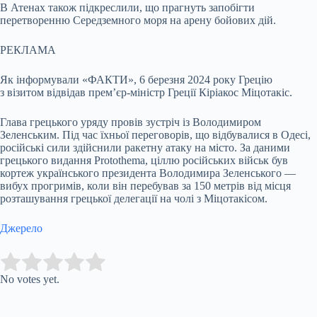
В Атенах також підкреслили, що прагнуть запобігти
перетворенню Середземного моря на арену бойових дій.
РЕКЛАМА
Як інформували «ФАКТИ», 6 березня 2024 року Грецію
з візитом відвідав прем’єр-міністр Греції Кіріакос Міцотакіс.
Глава грецького уряду провів зустріч із Володимиром
Зеленським. Під час їхньої переговорів, що відбувалися в Одесі,
російські сили здійснили ракетну атаку на місто. За даними
грецького видання Protothema, ціллю російських військ був
кортеж українського президента Володимира Зеленського —
вибух прогримів, коли він перебував за 150 метрів від місця
розташування грецької делегації на чолі з Міцотакісом.
Джерело
Submit Rating
Rate this item:
No votes yet.