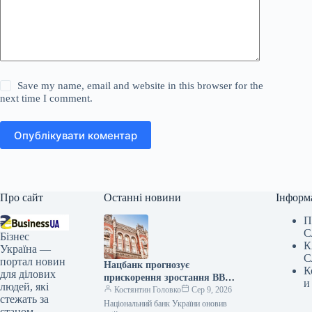
Save my name, email and website in this browser for the
next time I comment.
Опублікувати коментар
Про сайт
Останні новини
Інформ
П
С
Бізнес
К
Україна —
С
портал новин
Нацбанк прогнозує
К
для ділових
прискорення зростання ВВП
и
людей, які
України до 4,2% на кінець
Костянтин Головко
Сер 9, 2026
стежать за
2026 року
Національний банк України оновив
станом