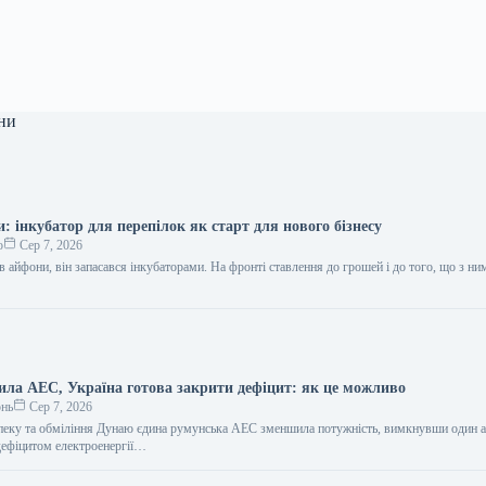
ни
: інкубатор для перепілок як старт для нового бізнесу
о
Сер 7, 2026
 айфони, він запасався інкубаторами. На фронті ставлення до грошей і до того, що з ни
ила АЕС, Україна готова закрити дефіцит: як це можливо
онь
Сер 7, 2026
пеку та обміління Дунаю єдина румунська АЕС зменшила потужність, вимкнувши один 
 дефіцитом електроенергії…