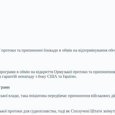
ї протоки та припиненні блокади в обмін на відтермінування об
ї програми
в обмін на відкриття Ормузької протоки та припинення
в гарантій ненападу з боку США та Ізраїлю.
ограми
ької влади, така ініціатива передбачає припинення військових ді
ької протоки для судноплавства, тоді як Сполучені Штати знімуть