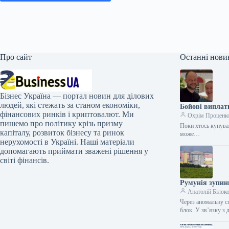
Про сайт
Останні нови
Бізнес Україна — портал новин для ділових
людей, які стежать за станом економіки,
Бойові виплати
фінансових ринків і криптовалют. Ми
Охрім Проценк
пишемо про політику крізь призму
Поки хтось купував
капіталу, розвиток бізнесу та ринок
може…
нерухомості в Україні. Наші матеріали
допомагають приймати зважені рішення у
світі фінансів.
Румунія зупин
Анатолій Білок
Через аномальну с
блок. У зв’язку з