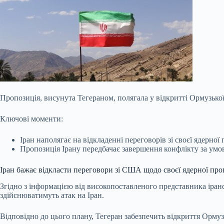
Пропозиція, висунута Тегераном, полягала у відкритті Ормузько
Ключові моменти:
Іран наполягає на відкладенні переговорів зі своєї ядерно
Пропозиція Ірану передбачає завершення конфлікту за умо
Іран бажає відкласти переговори зі США щодо своєї ядерної пр
Згідно з інформацією від високопоставленого представника іранс
здійснюватимуть атак на Іран.
Відповідно до цього плану, Тегеран забезпечить відкриття Ормуз