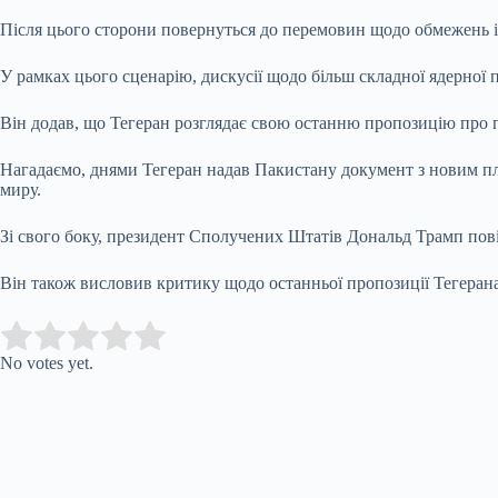
Після цього сторони повернуться до перемовин щодо обмежень і
У рамках цього сценарію, дискусії щодо більш складної ядерної 
Він додав, що Тегеран розглядає свою останню пропозицію про 
Нагадаємо, днями Тегеран надав Пакистану документ з новим п
миру.
Зі свого боку, президент Сполучених Штатів Дональд Трамп пов
Він також висловив критику щодо останньої пропозиції Тегера
Submit Rating
Rate this item:
No votes yet.