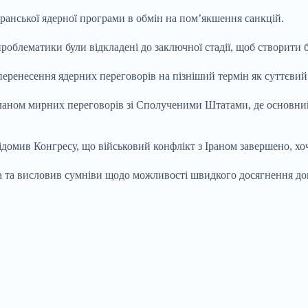
ранської ядерної програми в обмін на пом’якшення санкцій.
проблематики були відкладені до заключної стадії, щоб створити
перенесення ядерних переговорів на пізніший термін як суттєви
ланом мирних переговорів зі Сполученими Штатами, де основний
ідомив Конгресу, що військовий конфлікт з Іраном завершено, х
на та висловив сумніви щодо можливості швидкого досягнення д