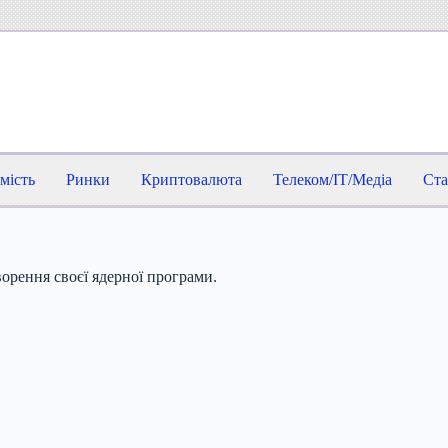
мість
Ринки
Криптовалюта
Телеком/IT/Медіа
Ста
орення своєї ядерної програми.