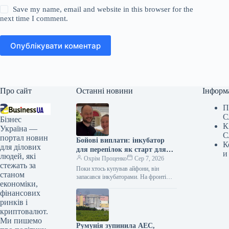
Save my name, email and website in this browser for the
next time I comment.
Опублікувати коментар
Про сайт
Останні новини
Інформ
П
С
Бізнес
К
Україна —
С
портал новин
Бойові виплати: інкубатор
К
для ділових
для перепілок як старт для
и
людей, які
нового бізнесу
Охрім Проценко
Сер 7, 2026
стежать за
Поки хтось купував айфони, він
станом
запасався інкубаторами. На фронті
економіки,
ставлення до грошей і до того, що з
фінансових
ними робити, може…
ринків і
криптовалют.
Ми пишемо
Румунія зупинила АЕС,