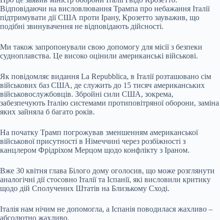
Відповідаючи на висловлювання Трампа про небажання Італії
підтримувати дії США проти Ірану, Крозетто зауважив, що
подібні звинувачення не відповідають дійсності.
Ми також запропонували свою допомогу для місії з безпеки
судноплавства. Це високо оцінили американські військові.
Як повідомляє видання La Repubblica, в Італії розташовано сім
військових баз США, де служить до 15 тисяч американських
військовослужбовців. Збройні сили США, зокрема,
забезпечують Італію системами протиповітряної оборони, заміна
яких зайняла б багато років.
На початку Трамп погрожував зменшенням американської
військової присутності в Німеччині через розбіжності з
канцлером Фрідріхом Мерцом щодо конфлікту з Іраном.
Вже 30 квітня глава Білого дому оголосив, що може розглянути
аналогічні дії стосовно Італії та Іспанії, які висловили критику
щодо дій Сполучених Штатів на Близькому Сході.
Італія нам нічим не допомогла, а Іспанія поводилася жахливо –
абсолютно жахливо.