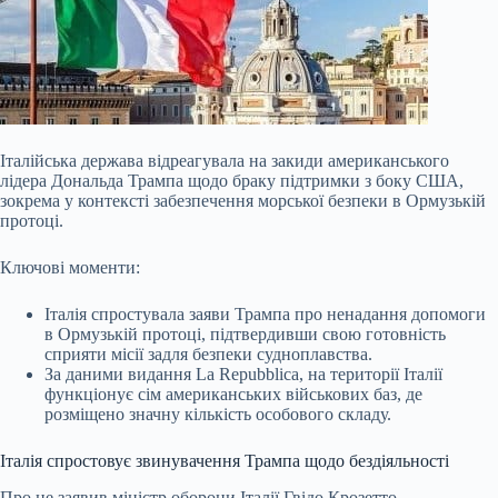
Італійська держава відреагувала на закиди американського
лідера Дональда Трампа щодо браку підтримки з боку США,
зокрема у контексті забезпечення морської безпеки в Ормузькій
протоці.
Ключові моменти:
Італія спростувала заяви Трампа про ненадання допомоги
в Ормузькій протоці, підтвердивши свою готовність
сприяти місії задля безпеки судноплавства.
За даними видання La Repubblica, на території Італії
функціонує сім американських військових баз, де
розміщено значну кількість особового складу.
Італія спростовує звинувачення Трампа щодо бездіяльності
Про це заявив міністр оборони Італії Гвідо Крозетто.