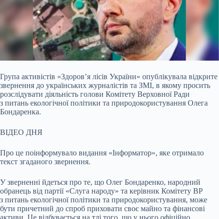
Група активістів «Здоров’я лісів України» опублікувала відкрите
звернення до українських журналістів та ЗМІ, в якому просить
розслідувати діяльність
голови Комітету Верховної Ради
з питань екологічної політики та природокористування Олега
Бондаренка.
ВІДЕО ДНЯ
Про це поінформувало видання «Інформатор», яке отримало
текст згаданого звернення.
У зверненні йдеться про те, що Олег Бондаренко, народний
обранець від партії «Слуга народу» та керівник Комітету ВР
з питань екологічної політики та природокористування, може
бути причетний до спроб приховати своє майно та фінансові
активи. Це відбувається на тлі того, що у нього офіційно