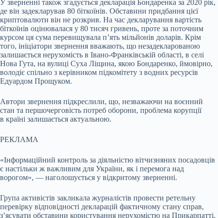
У зверненні також згадується декларація Бондаренка за 2020 рік,
де він задекларував 80 біткоїнів. Обставини придбання цієї
криптовалюти він не розкрив. На час декларування вартість
біткоїнів оцінювалася у 80 тисяч гривень, проте за поточним
курсом ця сума перевищувала п’ять мільйонів доларів. Крім
того, ініціатори звернення вважають, що незадекларованою
залишається нерухомість в Івано-Франківській області, в селі
Нова Гута, на вулиці Суха Ліщина, якою Бондаренко, ймовірно,
володіє спільно з керівником підкомітету з водних ресурсів
Едуардом Прощуком.
Автори звернення підкреслили, що, незважаючи на воєнний
стан та першочерговість потреб оборони, проблема корупції
в країні залишається актуальною.
РЕКЛАМА
«Інформаційний контроль за діяльністю вітчизняних посадовців
є настільки ж важливим для України, як і перемога над
ворогом», — наголошується у відкритому зверненні.
Група активістів закликала журналістів провести ретельну
перевірку відповідності декларацій фактичному стану справ,
з’ясувати обставини користування нерухомістю на Прикарпатті,