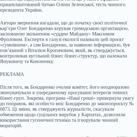
працевлаштований батько Олени Зеленської, тесть чинного
президента України.
Автори звернення нагадали, що до початку своєї політичної
кар’єри Олег Бондаренко керував громадською організацією,
заснованою звільненим «суддею Майдану» Максимом
Фроловим. Експерти в галузі екології називали цей проєкт
«сумнівним», а сам Бондаренко, за наявною інформацією, був
пов’язаний з Віталієм Кропачовим, який, як стверджується,
контролював вугільний бізнес бізнес-структур, що належали
Януковичу та Кононенку.
РЕКЛАМА
Після того, як Бондаренко очолив комітет, його неодноразово
звинувачували в упередженому просуванні інтересів певних
бізнес-груп. Зокрема, програма «Наші гроші» привернула увагу
до поправок, які особисто вніс Бондаренко до законопроєкту №
0873. Ці зміни, як стверджують журналісти, скасували
обмеження щодо суцільних вирубок у Карпатах, дозволили
використання гусеничної техніки та ігнорували чинний
мораторій.