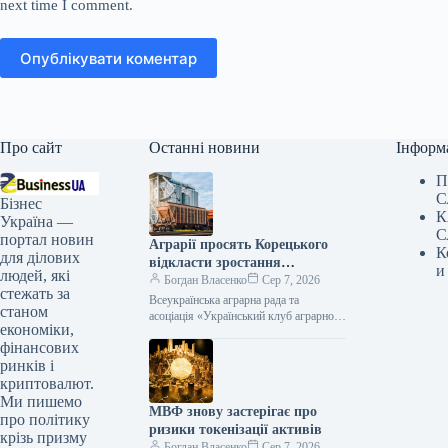
next time I comment.
Опублікувати коментар
Про сайт
Останні новини
Інформ
П
С
Бізнес
К
Україна —
С
портал новин
Аграрії просять Корецького
К
для ділових
відкласти зростання
и
людей, які
залізничних тарифів
Богдан Власенко
Сер 7, 2026
стежать за
Всеукраїнська аграрна рада та
станом
асоціація «Український клуб аграрного
економіки,
бізнесу» звернулися до прем’єр-
фінансових
міністра Сергія Корецького з
проханням відкласти заплановане
ринків і
криптовалют.
Ми пишемо
МВФ знову застерігає про
про політику
ризики токенізації активів
крізь призму
Богдан Власенко
Сер 7, 2026