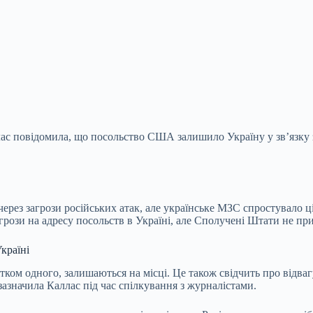
ас повідомила, що посольство США залишило Україну у зв’язку з
рез загрози російських атак, але українське МЗС спростувало ці
грози на адресу посольств в Україні, але Сполучені Штати не
при
країні
тком одного, залишаються на місці. Це також свідчить про відваг
значила Каллас під час спілкування з журналістами.