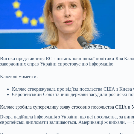
Висока представниця ЄС з питань зовнішньої політики Кая Калл
закордонних справ України спростовує цю інформацію.
Ключові моменти:
Каллас стверджувала про від’їзд посольства США з Києва че
Європейський Союз та інші держави засудили російські по
Каллас зробила суперечливу заяву стосовно посольства США в У
Вчора надійшла інформація з України, що всі посольства, за виня
європейські дипломати залишаються. Американці ж виїхали, — за