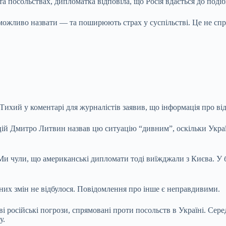
 посольствах, дипломатка відповіла, що Росія вдається до подібн
ожливо назвати — та поширюють страх у суспільстві. Це не спра
ихий у коментарі для журналістів заявив, що інформація про від
ій Дмитро Литвин назвав цю ситуацію “дивним”, оскільки Украї
и чули, що американські дипломати тоді виїжджали з Києва. У бу
них змін не відбулося. Повідомлення про інше є неправдивими.
і російські погрози, спрямовані проти посольств в Україні. Сере
у.