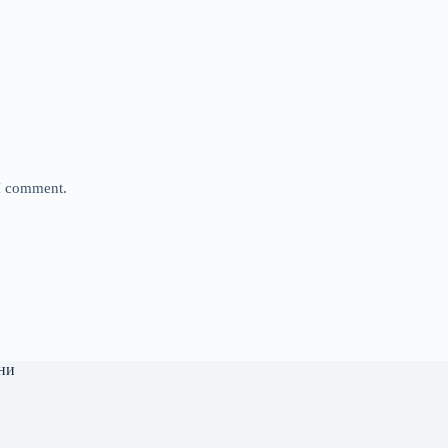
 I comment.
ни