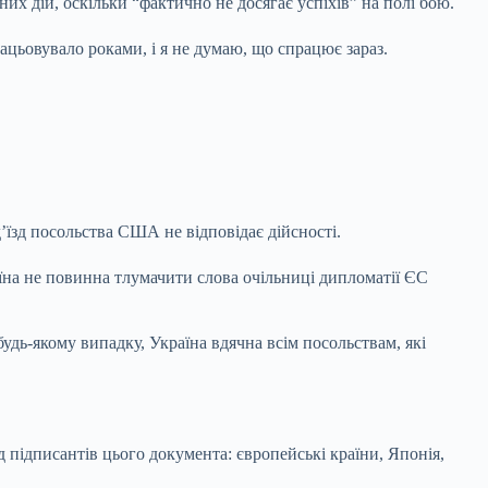
их дій, оскільки “фактично не досягає успіхів” на полі бою.
цьовувало роками, і я не думаю, що спрацює зараз.
’їзд посольства США не відповідає дійсності.
на не повинна тлумачити слова очільниці дипломатії ЄС
дь-якому випадку, Україна вдячна всім посольствам, які
д підписантів цього документа: європейські країни, Японія,