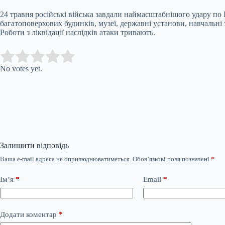
24 травня російські війська завдали наймасштабнішого удару по
багатоповерхових будинків, музеї, державні установи, навчальні
Роботи з ліквідації наслідків атаки тривають.
Submit Rating
Rate this item:
No votes yet.
Залишити відповідь
Ваша e-mail адреса не оприлюднюватиметься.
Обов’язкові поля позначені
*
Ім’я
*
Email
*
Додати коментар
*