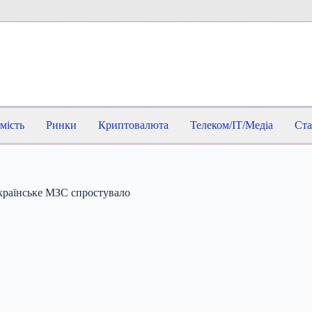
мість
Ринки
Криптовалюта
Телеком/IT/Медіа
Ста
країнське МЗС спростувало