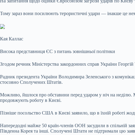
На запитання щодо оцінки Євросоюзом загрози ударів по Києву та
Тому зараз вони посилюють терористичні удари — інакше це нем
Кая Каллас
Висока представниця ЄС з питань зовнішньої політики
Згодом речник Міністерства закордонних справ України Георгій Т
Радник президента України Володимира Зеленського з комунікац
стосовно Сполучених Штатів.
Можливо, йшлося про обставини перед ударом у ніч на неділю. М
продовжують роботу в Києві.
Пізніше посольство США в Києві заявило, що в їхній роботі жод
Напередодні майже 50 країн-членів ООН засудили в спільній заяв
Південна Корея та інші. Сполучені Штати не підтримали цю заяв