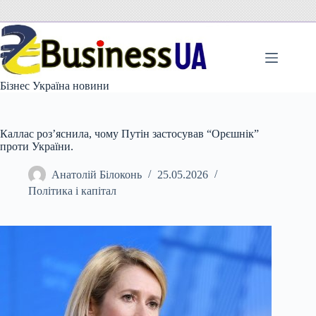
Перейти
до
вмісту
Бізнес Україна новини
Каллас роз’яснила, чому Путін застосував “Орєшнік”
проти України.
Анатолій Білоконь
25.05.2026
Політика і капітал