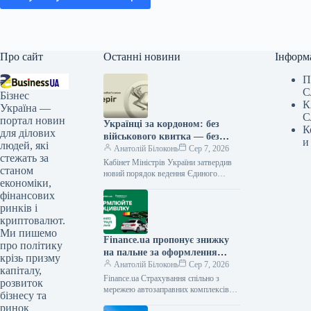
Про сайт
Останні новини
Інформ
П
С
Бізнес
К
Україна —
С
портал новин
Українці за кордоном: без
К
для ділових
військового квитка — без
и
людей, які
консульських послуг
Анатолій Білоконь
Сер 7, 2026
стежать за
Кабінет Міністрів України затвердив
станом
новий порядок ведення Єдиного
економіки,
державного реєстру призовників,
фінансових
військовозобов’язаних та резервістів.
Постанова № 981 скасовує
ринків і
криптовалют.
Ми пишемо
Finance.ua пропонує знижку
про політику
на пальне за оформлення
крізь призму
Автоцивілки
Анатолій Білоконь
Сер 7, 2026
капіталу,
Finance.ua Страхування спільно з
розвиток
мережею автозаправних комплексів
бізнесу та
Parallel пропонує автовласникам
ринок