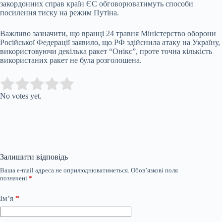
закордонних справ країн ЄС обговорюватимуть способи
посилення тиску на режим Путіна.
Важливо зазначити, що вранці 24 травня Міністерство оборони
Російської Федерації заявило, що РФ здійснила атаку на Україну,
використовуючи декілька ракет “Онікс”, проте точна кількість
використаних ракет не була розголошена.
Submit Rating
Rate this item:
No votes yet.
Залишити відповідь
Ваша e-mail адреса не оприлюднюватиметься.
Обов’язкові поля
позначені
*
Ім’я
*