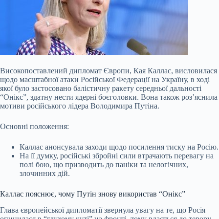
Високопоставлений дипломат Європи, Кая Каллас, висловилася
щодо масштабної атаки Російської Федерації на Україну, в ході
якої було застосовано балістичну ракету середньої дальності
“Онікс”, здатну нести ядерні боєголовки. Вона також роз’яснила
мотиви російського лідера Володимира Путіна.
Основні положення:
Каллас анонсувала заходи щодо посилення тиску на Росію.
На її думку, російські збройні сили втрачають перевагу на
полі бою, що призводить до паніки та нелогічних,
злочинних дій.
Каллас
пояснює, чому Путін знову використав “Онікс”
Глава європейської дипломатії звернула увагу на те, що Росія
опинилася в “глухому куті” на фронті, тому вдається до терору