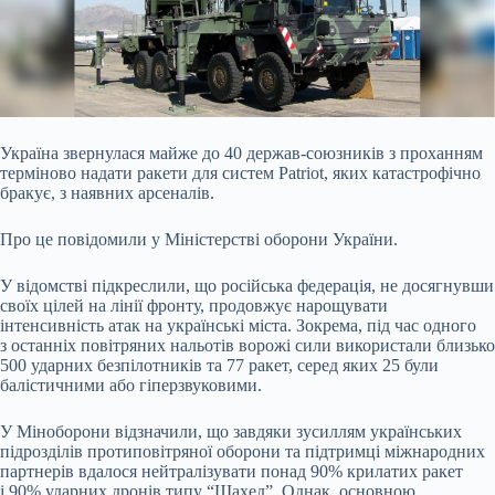
Україна звернулася майже до 40 держав-союзників з проханням
терміново надати ракети для систем Patriot, яких катастрофічно
бракує, з наявних арсеналів.
Про це повідомили
у Міністерстві оборони України.
У відомстві підкреслили, що російська федерація, не досягнувши
своїх цілей на лінії фронту, продовжує нарощувати
інтенсивність атак на українські міста. Зокрема, під час одного
з останніх повітряних нальотів ворожі сили використали близько
500 ударних безпілотників та 77 ракет, серед яких 25 були
балістичними або гіперзвуковими.
У Міноборони відзначили, що завдяки зусиллям українських
підрозділів протиповітряної оборони та підтримці міжнародних
партнерів вдалося нейтралізувати понад 90% крилатих ракет
і 90% ударних дронів типу “Шахед”. Однак, основною