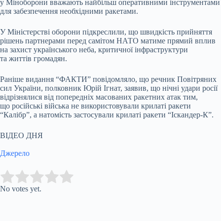
у Міноборони вважають найбільш оперативними інструментами
для забезпечення необхідними ракетами.
У Міністерстві оборони підкреслили, що швидкість прийняття
рішень партнерами перед самітом НАТО матиме прямий вплив
на захист українського неба, критичної інфраструктури
та життів громадян.
Раніше видання “ФАКТИ” повідомляло, що речник Повітряних
сил України, полковник Юрій Ігнат, заявив, що нічні удари росії
відрізнялися від попередніх масованих ракетних атак тим,
що російські війська не використовували крилаті ракети
“Калібр”, а натомість застосували крилаті ракети “Іскандер-К”.
ВІДЕО ДНЯ
Джерело
Submit Rating
Rate this item:
No votes yet.