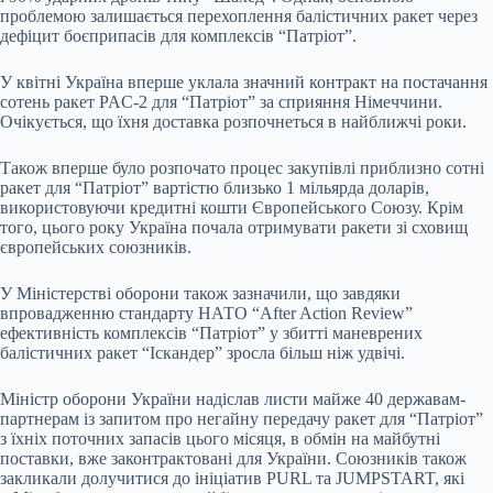
проблемою залишається перехоплення балістичних ракет через
дефіцит боєприпасів для комплексів “Патріот”.
У квітні Україна вперше уклала значний контракт на постачання
сотень ракет PAC-2 для “Патріот” за сприяння Німеччини.
Очікується, що їхня доставка розпочнеться в найближчі роки.
Також вперше було розпочато процес закупівлі приблизно сотні
ракет для “Патріот” вартістю близько 1 мільярда доларів,
використовуючи кредитні кошти Європейського Союзу. Крім
того, цього року Україна почала отримувати ракети зі сховищ
європейських союзників.
У Міністерстві оборони також зазначили, що завдяки
впровадженню стандарту НАТО “After Action Review”
ефективність комплексів “Патріот” у збитті маневрених
балістичних ракет “Іскандер” зросла більш ніж удвічі.
Міністр оборони України надіслав листи майже 40 державам-
партнерам із запитом про негайну передачу ракет для “Патріот”
з їхніх поточних запасів цього місяця, в обмін на майбутні
поставки, вже законтрактовані для України. Союзників також
закликали долучитися до ініціатив PURL та JUMPSTART, які