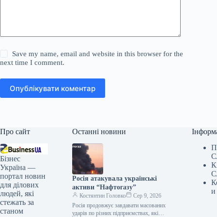
Save my name, email and website in this browser for the
next time I comment.
Опублікувати коментар
Про сайт
Останні новини
Інформ
П
С
Бізнес
К
Україна —
С
портал новин
Росія атакувала українські
К
для ділових
активи “Нафтогазу”
и
людей, які
Костянтин Головко
Сер 9, 2026
стежать за
Росія продовжує завдавати масованих
станом
ударів по різних підприємствах, які