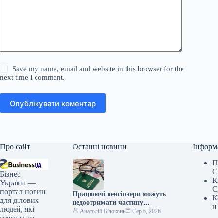
Save my name, email and website in this browser for the
next time I comment.
Опублікувати коментар
Про сайт
Останні новини
Інформ
П
С
Бізнес
К
Україна —
С
портал новин
Працюючі пенсіонери можуть
К
для ділових
недоотримати частину
и
людей, які
надбавок: кого це торкнеться
Анатолій Білоконь
Сер 6, 2026
стежать за