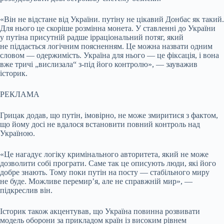
«Він не відстане від України. путіну не цікавий Донбас як такий.
Для нього це скоріше розмінна монета. У ставленні до України
у путіна присутній радше ірраціональний потяг, який
не піддається логічним поясненням. Це можна назвати одним
словом — одержимість. Україна для нього — це фіксація, і вона
вже тричі „вислизала“ з-під його контролю», — зауважив
історик.
РЕКЛАМА
Грицак додав, що путін, імовірно, не може змиритися з фактом,
що йому досі не вдалося встановити повний контроль над
Україною.
«Це нагадує логіку кримінального авторитета, який не може
дозволити собі програти. Саме так це описують люди, які його
добре знають. Тому поки путін на посту — стабільного миру
не буде. Можливе перемир’я, але не справжній мир», —
підкреслив він.
Історик також акцентував, що Україна повинна розвивати
модель оборони за прикладом країн із високим рівнем