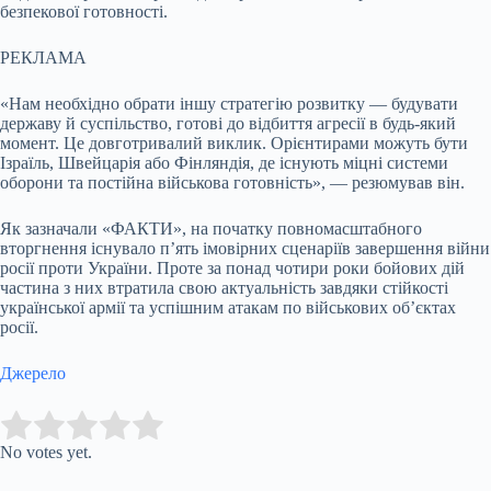
безпекової готовності.
РЕКЛАМА
«Нам необхідно обрати іншу стратегію розвитку — будувати
державу й суспільство, готові до відбиття агресії в будь-який
момент. Це довготривалий виклик. Орієнтирами можуть бути
Ізраїль, Швейцарія або Фінляндія, де існують міцні системи
оборони та постійна військова готовність», — резюмував він.
Як зазначали «ФАКТИ», на початку повномасштабного
вторгнення існувало п’ять імовірних сценаріїв завершення війни
росії проти України. Проте за понад чотири роки бойових дій
частина з них втратила свою актуальність завдяки стійкості
української армії та успішним атакам по військових об’єктах
росії.
Джерело
Submit Rating
Rate this item:
No votes yet.