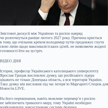
Змістовні дискусії між Україною та росією навряд
чи розпочнуться раніше лютого 2027 року. Причина криється
в тому, що очільник кремля володимир путін продовжує гнути
свою лінію щодо максималістських цілей, не виявляючи жодної
готовності йти на зустріч.
ВІДЕО ДНЯ
Історик, професор Українського католицького університету
Ярослав Грицак висловлює думку, що російського лідера
цікавить не тільки Донецька область, а вся територія України.
Таку думку він висловив під час інтерв’ю Маргариті Стецюк для
Новости.LIVE.
На його переконання, навіть можливе перемир’я з росією
не забезпечить тривалого миру, тому Україні необхідно
розбудовувати довгострокову систему безпеки.