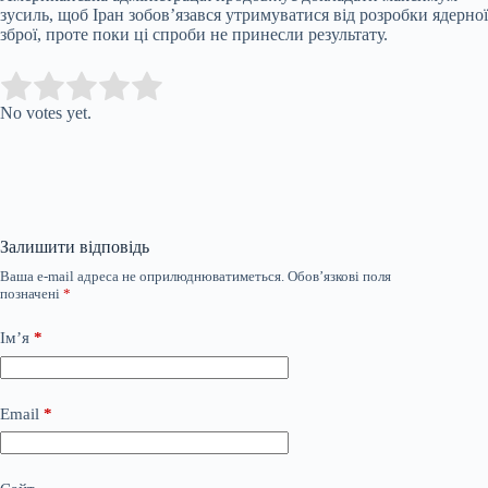
зусиль, щоб Іран зобов’язався утримуватися від розробки ядерної
зброї, проте поки ці спроби не принесли результату.
Submit Rating
Rate this item:
No votes yet.
Залишити відповідь
Ваша e-mail адреса не оприлюднюватиметься.
Обов’язкові поля
позначені
*
Ім’я
*
Email
*