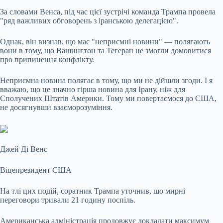
За словами Венса, під час цієї зустрічі команда Трампа провела
"ряд важливих обговорень з іранською делегацією".
Однак, він визнав, що має "неприємні новини" — полягають
вони в тому, що Вашингтон та Тегеран не змогли домовитися
про припинення конфлікту.
Неприємна новина полягає в тому, що ми не дійшли згоди. І я
вважаю, що це значно гірша новина для Ірану, ніж для
Сполучених Штатів Америки. Тому ми повертаємося до США,
не досягнувши взаєморозуміння.
Джей Ді Венс
Віцепрезидент США
На тлі цих подій, соратник Трампа уточнив, що мирні
переговори тривали 21 годину поспіль.
Американська адміністрація продовжує докладати максимум