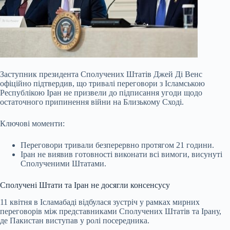
Заступник президента Сполучених Штатів Джей Ді Венс
офіційно підтвердив, що тривалі переговори з Ісламською
Республікою Іран не призвели до підписання угоди щодо
остаточного припинення війни на Близькому Сході.
Ключові моменти:
Переговори тривали безперервно протягом 21 години.
Іран не виявив готовності виконати всі вимоги, висунуті
Сполученими Штатами.
Сполучені Штати та Іран не досягли консенсусу
11 квітня в Ісламабаді відбулася зустріч у рамках мирних
переговорів між представниками
Сполучених Штатів та Ірану,
де Пакистан виступав у ролі посередника.