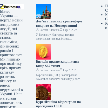
П
С
Бізнес
К
Україна —
С
портал новин
Дев’ять таємних криптоферм
К
для ділових
викрито на Новгородщині
и
людей, які
Богдан Власенко
Сер 7, 2026
стежать за
У Великому Новгороді поліція
станом
викрила дев’ять підпільних
економіки,
майнінгових ферм. За версією
фінансових
слідства, їх організували четверо
місцевих жителів, які незаконно
ринків і
під’єднали
криптовалют.
Ми пишемо
Биткоїн прагне закріпитися
про політику
вище $65 тисяч
крізь призму
Богдан Власенко
Сер 7, 2026
капіталу,
Курс біткоїна (BTC) неодноразово
розвиток
намагався подолати позначку у 65 тис.
бізнесу та
доларів. Увечері 5 серпня він сягав 64
ринок
954 доларів, а…
нерухомості в
Україні. Наші
матеріали
Курс біткоїна відреагував на
допомагають
просідання USDT
приймати