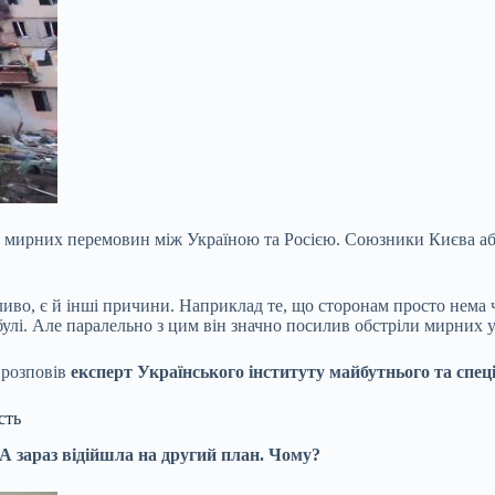
ма мирних перемовин між Україною та Росією. Союзники Києва аб
ливо, є й інші причини. Наприклад те, що сторонам просто нема 
булі. Але паралельно з цим він значно посилив обстріли мирних у
розповів
експерт Українського інституту майбутнього та спец
сть
А зараз відійшла на другий план. Чому?