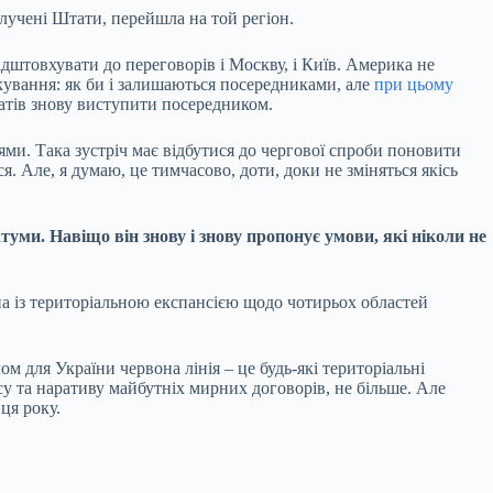
олучені Штати, перейшла на той регіон.
ідштовхувати до переговорів і Москву, і Київ. Америка не
ікування: як би і залишаються посередниками, але
при цьому
татів знову виступити посередником.
ями. Така зустріч має відбутися до чергової спроби поновити
. Але, я думаю, це тимчасово, доти, доки не зміняться якісь
уми. Навіщо він знову і знову пропонує умови, які ніколи не
на із територіальною експансією щодо чотирьох областей
м для України червона лінія – це будь-які територіальні
су та наративу майбутніх мирних договорів, не більше. Але
ця року.