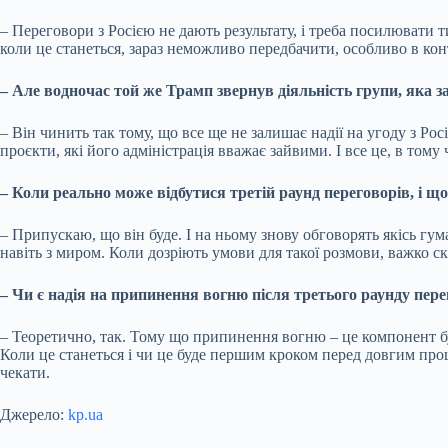
– Переговори з Росією не дають результату, і треба посилювати 
коли це станеться, зараз неможливо передбачити, особливо в кон
– Але водночас той же Трамп звернув діяльність групи, яка з
– Він чинить так тому, що все ще не залишає надії на угоду з Ро
проєкти, які його адміністрація вважає зайвими. І все це, в тому 
– Коли реально може відбутися третій раунд переговорів, і 
– Припускаю, що він буде. І на ньому знову обговорять якісь гу
навіть з миром. Коли дозріють умови для такої розмови, важко с
– Чи є надія на припинення вогню після третього раунду перег
– Теоретично, так. Тому що припинення вогню – це компонент б
Коли це станеться і чи це буде першим кроком перед довгим проц
чекати.
Джерело:
kp.ua