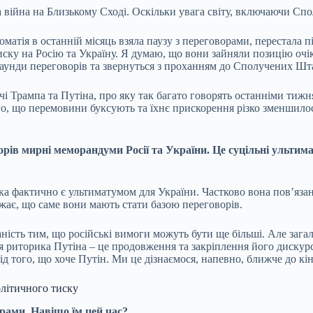
а війна на Близькому Сході. Оскільки увага світу, включаючи Сп
оматія в останній місяць взяла паузу з переговорами, перестала п
тиску на Росію та Україну. Я думаю, що вони зайняли позицію оч
 раунди переговорів та звернуться з проханням до Сполучених Ш
чі Трампа та Путіна, про яку так багато говорять останніми тижн
го, що перемовини буксують та їхнє прискорення різко зменшилося
рів мирні меморандуми Росії та України. Це суцільні ультимат
яка фактично є ультиматумом для України. Частково вона пов’яза
ажає, що саме вони мають стати базою переговорів.
ість тим, що російські вимоги можуть бути ще більші. Але загало
ця риторика Путіна – це продовження та закріплення його дискур
ід того, що хоче Путін. Ми це дізнаємося, напевно, ближче до кін
олітичного тиску
орами. Навіщо їм цей час?