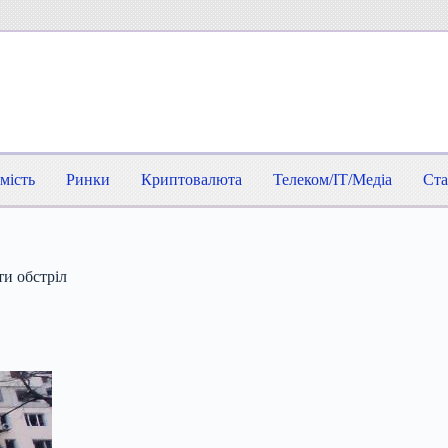
мість
Ринки
Криптовалюта
Телеком/IT/Медіа
Ста
ти обстріл