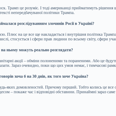
тиск. Трамп це розуміє. І тоді американці прийматимуть рішення
тексті непередбачуваної політики Трампа.
аймалася розслідуванням злочинів Росії в Україні?
сією. Плюс на це все ще накладається і внутрішня політика Трамп
числі, стосується і сфери прав людини по всьому світу, сфери учас
що на ньому можуть реально розглядати?
манітарні акції – обміни полоненими та пораненими. Або це будут
казати. Зараз очевидно, поки що цих умов немає, і тимчасові рам
оворів хоча б на 30 днів, як того хоче Україна?
удь-яких домовленостей. Причому перший. Тобто колись це все о
есом – покаже час і відповідні обставини. Принаймні зараз саме