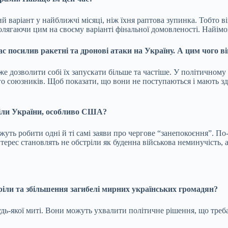
варіант у найближчі місяці, ніж їхня раптова зупинка. Тобто ві
олягаючи цим на своєму варіанті фінальної домовленості. Найімо
с посилив ракетні та дронові атаки на Україну. А цим чого ві
же дозволити собі їх запускати більше та частіше. У політичному 
го союзників. Щоб показати, що вони не поступаються і мають зда
тріли України, особливо США?
уть робити одні й ті самі заяви про чергове “занепокоєння”. По-
інтерес становлять не обстріли як буденна військова неминучість,
ріли та збільшення загибелі мирних українських громадян?
будь-якої миті. Вони можуть ухвалити політичне рішення, що тре