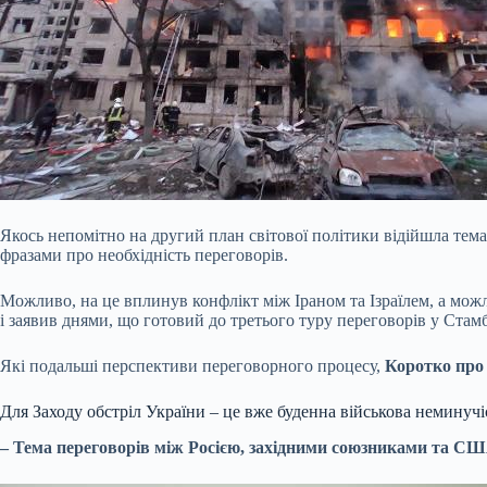
Якось непомітно на другий план світової політики відійшла те
фразами про необхідність переговорів.
Можливо, на це вплинув конфлікт між Іраном та Ізраїлем, а мож
і заявив днями, що готовий до третього туру переговорів у Стам
Які подальші перспективи переговорного процесу,
Коротко про
Для Заходу обстріл України – це вже буденна військова неминучі
– Тема переговорів між Росією, західними союзниками та СШ