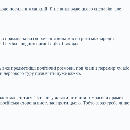
 щодо посилення санкцій. Я не виключаю цього сценарію, але
а, спрямована на скорочення видатків на різні міжнародні
ті в міжнародних організаціях і так далі.
ь вже предметніші політичні розмови, пов’язані з перемир’ям або
ки чергового туру позначити дуже важко.
дно має статися. Тут знову ж таки питання тимчасових рамок.
 російська сторона виступає проти цього. Тобто зараз треба лише