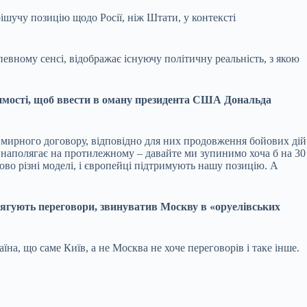
рішучу позицію щодо Росії, ніж Штати, у контексті
евному сенсі, відображає існуючу політичну реальність, з якою
идимості, щоб ввести в оману президента США Дональда
 мирного договору, відповідно для них продовження бойових дій
д, наполягає на протилежному – давайте ми зупинимо хоча б на 30
ово різні моделі, і європейці підтримують нашу позицію. А
тягують переговори, звинуватив Москву в «оруелівських
їна, що саме Київ, а не Москва не хоче переговорів і таке інше.