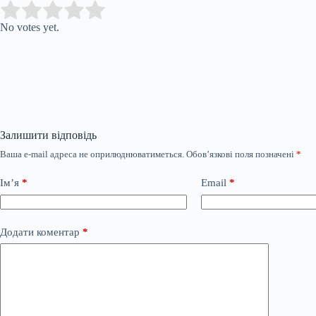
Submit Rating
Rate this item:
No votes yet.
Залишити відповідь
Ваша e-mail адреса не оприлюднюватиметься.
Обов’язкові поля позначені
*
Ім’я
*
Email
*
Додати коментар
*