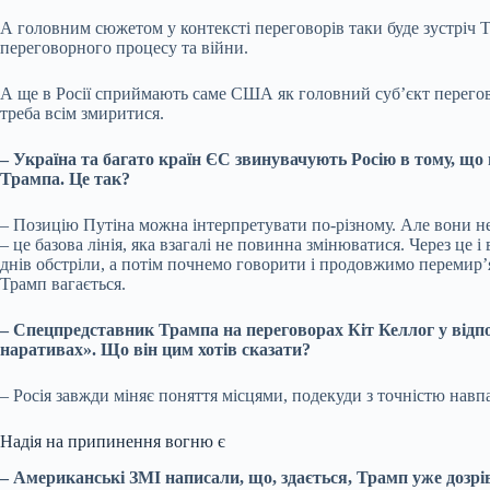
А головним сюжетом у контексті переговорів таки буде зустріч Т
переговорного процесу та війни.
А ще в Росії сприймають саме США як головний суб’єкт перегово
треба всім змиритися.
– Україна та багато країн ЄС звинувачують Росію в тому, що
Трампа. Це так?
– Позицію Путіна можна інтерпретувати по-різному. Але вони не
– це базова лінія, яка взагалі не повинна змінюватися. Через ц
днів обстріли, а потім почнемо говорити і продовжимо перемир’
Трамп вагається.
– Спецпредставник Трампа на переговорах Кіт Келлог у відпо
наративах». Що він цим хотів сказати?
– Росія завжди міняє поняття місцями, подекуди з точністю навпа
Надія на припинення вогню є
– Американські ЗМІ написали, що, здається, Трамп уже дозрів 