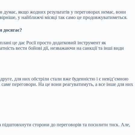
н думає, якщо жодних результатів у переговорах немає, вони
вірніше, у найближчі місяці так само це продовжуватиметься.
н досягає?
плані це дає Росії просто додатковий інструмент як
тність вести бойові дії, незважаючи на санкції та інші види
друге, для них обстріли стали вже буденністю і є невід’ємною
 а саме переговори. На це вони реагуватимуть, а все інше для них
ба підштовхнути сторони до переговорів та посилити тиск. Але,