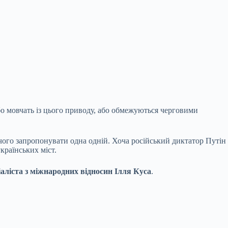
о мовчать із цього приводу, або обмежуються черговими
чого запропонувати одна одній. Хоча російський диктатор Путін
країнських міст.
іаліста з міжнародних відносин Ілля Куса
.