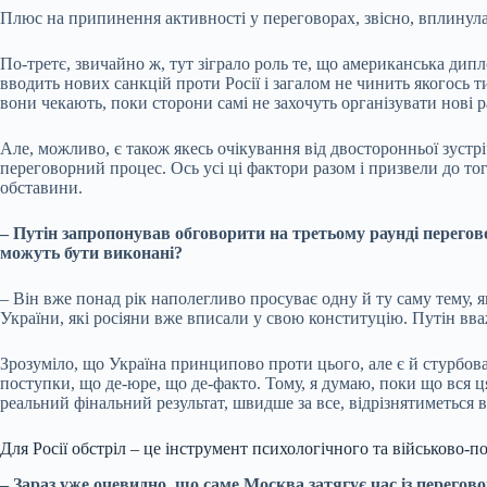
Плюс на припинення активності у переговорах, звісно, ​​вплинул
По-третє, звичайно ж, тут зіграло роль те, що американська дипл
вводить нових санкцій проти Росії і загалом не чинить якогось 
вони чекають, поки сторони самі не захочуть організувати нові
Але, можливо, є також якесь очікування від двосторонньої зустрі
переговорний процес. Ось усі ці фактори разом і призвели до то
обставини.
– Путін запропонував обговорити на третьому раунді перегово
можуть бути виконані?
– Він вже понад рік наполегливо просуває одну й ту саму тему, 
України, які росіяни вже вписали у свою конституцію. Путін вв
Зрозуміло, що Україна принципово проти цього, але є й стурбован
поступки, що де-юре, що де-факто. Тому, я думаю, поки що вся 
реальний фінальний результат, швидше за все, відрізнятиметься в
Для Росії обстріл – це інструмент психологічного та військово-п
– Зараз уже очевидно, що саме Москва затягує час із перегов