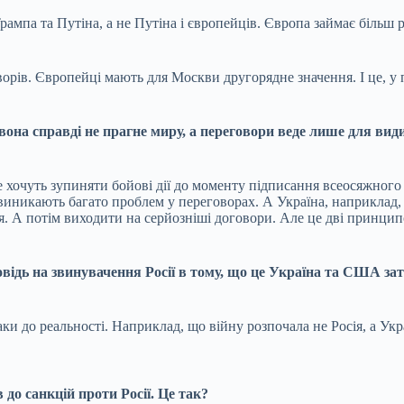
рампа та Путіна, а не Путіна і європейців. Європа займає більш 
рів. Європейці мають для Москви другорядне значення. І це, у п
 вона справді не прагне миру, а переговори веде лише для в
 хочуть зупиняти бойові дії до моменту підписання всеосяжного
е і виникають багато проблем у переговорах. А Україна, наприкла
я. А потім виходити на серйозніші договори. Але це дві принцип
відь на звинувачення Росії в тому, що це Україна та США за
ки до реальності. Наприклад, що війну розпочала не Росія, а Укра
до санкцій проти Росії. Це так?