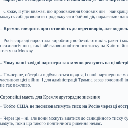
– Схоже, Путін вважає, що продовження бойових дій – найкращий 
можуть собі дозволити продовжувати бойові дії, паралельно нап
– Кремль говорить про готовність до переговорів, але водноча
– Росія справді наростила виробництво безпілотників, ракет і мо
психологічного, так і військово-політичного тиску на Київ та йо
тиску на Москву.
– Чому наші західні партнери так мляво реагують на ці обс
– По-перше, обстріли відбуваються щодня, і наші партнери не мож
частиною цієї війни. І для адміністрації Трампа зараз головний 
не так важливо.
Європейці мають для Кремля другорядне значення
– Тобто США не посилюватимуть тиск на Росію через ці обст
– Через це – ні, але вони можуть вдатися до санкційного тиску 
мабуть, поки що такого політичного рішення немає.