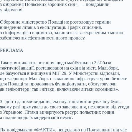
з озброєння Польських збройних сил», — повідомили
у відомстві.
Оборонне міністерство Польщі не розголошує терміни
виведення літаків з експлуатації. Графік списання,
за інформацією відомства, залишиться засекреченим з метою
забезпечення ефективності цього процесу.
РЕКЛАМА
Також виникають питання щодо майбутнього 22-ї бази
тактичної авіації, розташованої на схід від міста Мальборк,
де базуються винищувачі МіГ-29. У Міністерстві відповіли,
що «аеропорт Мальборк є важливою інфраструктурою безпеки
для Польщі та продовжить функціонувати, обслуговуючи
як гелікоптери, так і літаки, включаючи літаки союзників».
Згідно з даними видання, експлуатація винищувачів у будь-
якому разі прямувала до свого завершення, незалежно від угоди
з Україною. Літаки вичерпують ресурс польотних годин,
а планів щодо їх модернізації немає.
Як повідомляли «ФАКТИ», нещодавно на Полтавщині під час