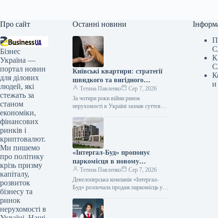
Про сайт
Останні новини
Інформ
П
С
Бізнес
К
Україна —
С
портал новин
Київські квартири: стратегії
К
для ділових
швидкого та вигідного
и
людей, які
продажу у 2026 році
Тетяна Павленко
Сер 7, 2026
стежать за
За чотири роки війни ринок
станом
нерухомості в Україні зазнав суттєвих
економіки,
трансформацій. Ціни на житло стали
фінансових
нестабільними: в одних регіонах
вартість…
ринків і
криптовалют.
Ми пишемо
«Інтергал-Буд» пропонує
про політику
паркомісця в новому
крізь призму
багаторівневому паркінгу ЖК
Тетяна Павленко
Сер 7, 2026
капіталу,
«Сирецькі Сади»
Девелоперська компанія «Інтергал-
розвиток
Буд» розпочала продаж паркомісць у
бізнесу та
багаторівневому наземному паркінгу
ринок
житлового комплексу «Сирецькі
нерухомості в
Сади» у Подільському районі Києва.
Україні. Наші