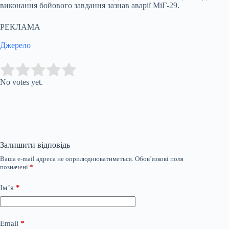
виконання бойового завдання зазнав аварії МіГ-29.
РЕКЛАМА
Джерело
Submit Rating
Rate this item:
No votes yet.
Залишити відповідь
Ваша e-mail адреса не оприлюднюватиметься.
Обов’язкові поля
позначені
*
Ім’я
*
Email
*