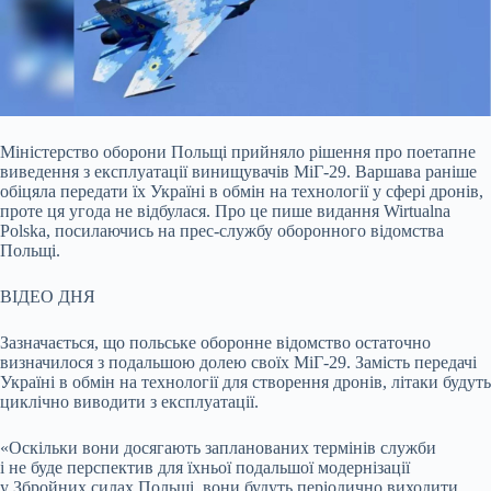
Міністерство оборони Польщі прийняло рішення про поетапне
виведення з експлуатації винищувачів МіГ-29. Варшава раніше
обіцяла передати їх Україні в обмін на технології у
сфері дронів,
проте ця угода не відбулася. Про це пише видання Wirtualna
Polska, посилаючись на прес-службу оборонного відомства
Польщі.
ВІДЕО ДНЯ
Зазначається, що польське оборонне відомство остаточно
визначилося з подальшою долею своїх МіГ-29. Замість передачі
Україні в обмін на технології для створення дронів, літаки будуть
циклічно виводити з експлуатації.
«Оскільки вони досягають запланованих термінів служби
і не буде перспектив для їхньої подальшої модернізації
у Збройних силах Польщі, вони будуть періодично виходити