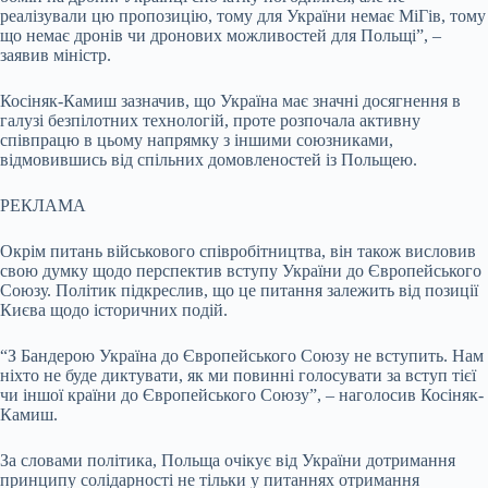
реалізували цю пропозицію, тому для України немає МіГів, тому
що немає дронів чи дронових можливостей для Польщі”, –
заявив міністр.
Косіняк-Камиш зазначив, що Україна має значні досягнення в
галузі безпілотних технологій, проте розпочала активну
співпрацю в цьому напрямку з іншими союзниками,
відмовившись від спільних домовленостей із Польщею.
РЕКЛАМА
Окрім питань військового співробітництва, він також висловив
свою думку щодо перспектив вступу України до Європейського
Союзу. Політик підкреслив, що це питання залежить від позиції
Києва щодо історичних подій.
“З Бандерою Україна до Європейського Союзу не вступить. Нам
ніхто не буде диктувати, як ми повинні голосувати за вступ тієї
чи іншої країни до Європейського Союзу”, – наголосив Косіняк-
Камиш.
За словами політика, Польща очікує від України дотримання
принципу солідарності не тільки у питаннях отримання