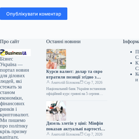
Опублікувати коментар
Про сайт
Останні новини
Інформ
П
С
Бізнес
К
Україна —
С
портал новин
Курси валют: долар та євро
К
для ділових
втратили позиції згідно з
и
людей, які
даними НБУ
Анатолій Білоконь
Сер 7, 2026
стежать за
Національний банк України встановив
станом
офіційний курс гривні на 5 серпня
економіки,
2026 року на рівні 4
фінансових
ринків і
криптовалют.
Ми пишемо
Дизель злетів у ціні: Мінфін
про політику
показав актуальні вартості
крізь призму
пального 4 серпня
Анатолій Білоконь
Сер 7, 2026
капіталу,