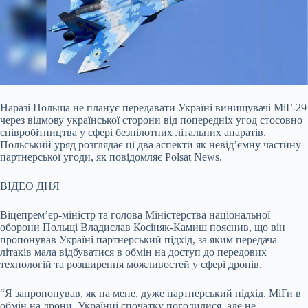
Наразі Польща не планує передавати Україні винищувачі МіГ-29
через відмову української сторони від попередніх угод стосовно
співробітництва у сфері безпілотних літальних
апаратів.
Польський уряд розглядає ці два аспекти як невід’ємну частину
партнерської угоди, як повідомляє Polsat News.
ВІДЕО ДНЯ
Віцепрем’єр-міністр та голова Міністерства національної
оборони Польщі Владислав Косіняк-Камиш пояснив, що він
пропонував Україні партнерський підхід, за яким передача
літаків мала відбуватися в обмін на доступ до передових
технологій та розширення можливостей у сфері дронів.
“Я запропонував, як на мене, дуже партнерський підхід. МіГи в
обмін на дрони. Українці спочатку погодилися, але не