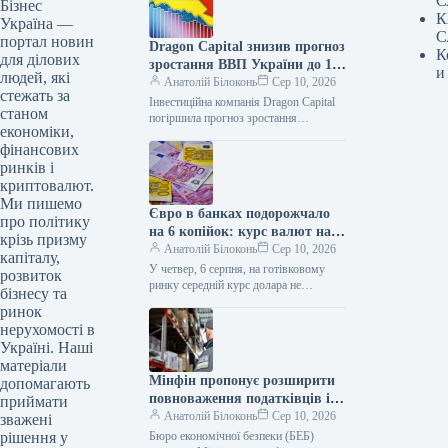
С
Бізнес
К
Україна —
С
портал новин
Dragon Capital знизив прогноз
К
для ділових
зростання ВВП України до 1%
и
людей, які
у 2026 році
Анатолій Білоконь
Сер 10, 2026
стежать за
Інвестиційна компанія Dragon Capital
станом
погіршила прогноз зростання
економіки,
економіки України на 2026 рік. Якщо
фінансових
раніше аналітики очікували
збільшення ВВП на 1,5%, то тепер
ринків і
криптовалют.
Ми пишемо
Євро в банках подорожчало
про політику
на 6 копійок: курс валют на 6
крізь призму
серпня
Анатолій Білоконь
Сер 10, 2026
капіталу,
У четвер, 6 серпня, на готівковому
розвиток
ринку середній курс долара не
бізнесу та
змінився у покупці та зріс на 3 копійки
ринок
у…
нерухомості в
Україні. Наші
матеріали
Мінфін пропонує розширити
допомагають
повноваження податківців і
приймати
митників під час бізнес-
Анатолій Білоконь
Сер 10, 2026
зважені
перевірок
Бюро економічної безпеки (БЕБ)
рішення у