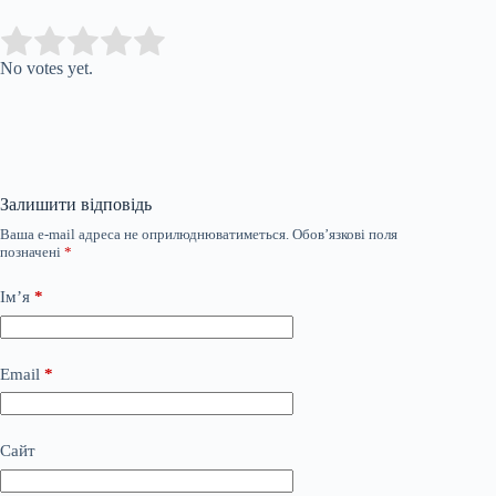
Submit Rating
Rate this item:
No votes yet.
Залишити відповідь
Ваша e-mail адреса не оприлюднюватиметься.
Обов’язкові поля
позначені
*
Ім’я
*
Email
*
Сайт