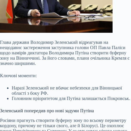
Глава держави Володимир Зеленський відреагував на
нещодавнє застереження заступника голови ОП Павла Паліси
щодо намірів диктатора Володимира Путіна створити буферну
зону на Вінниччині. За його словами, плани очільника Кремля є
значно ширшими.
Ключові моменти:
Наразі Зеленський не вбачає небезпеки для Вінницької
області з боку РФ.
Головним пріоритетом для Путіна залишається Покровськ.
Зеленський попередив про нові задуми Путіна
Росіяни прагнуть створити буферну зону по всьому периметру
кордону,
причому не тільки свого, але й Білорусі. Це охоплює
також Чернігівщину та Сумщину. У цьому немає нічого нового.