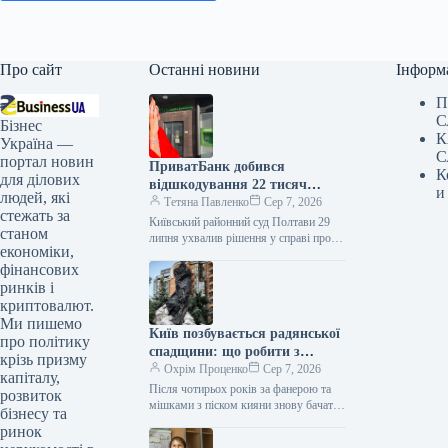
Про сайт
Останні новини
Інформ
П
С
Бізнес
К
Україна —
С
портал новин
ПриватБанк добився
К
для ділових
відшкодування 22 тисяч
и
людей, які
гривень за простроченим
Тетяна Павленко
Сер 7, 2026
стежать за
кредитом
Київський районний суд Полтави 29
станом
липня ухвалив рішення у справі про
економіки,
стягнення заборгованості за
фінансових
кредитним договором на користь
акціонерного товариства…
ринків і
криптовалют.
Ми пишемо
Київ позбувається радянської
про політику
спадщини: що робити з
крізь призму
пам’ятниками?
Охрім Проценко
Сер 7, 2026
капіталу,
Після чотирьох років за фанерою та
розвиток
мішками з піском кияни знову бачать
бізнесу та
памʼятники Лесі Українці, Миколі
ринок
Лисенку, княгині Ользі та…