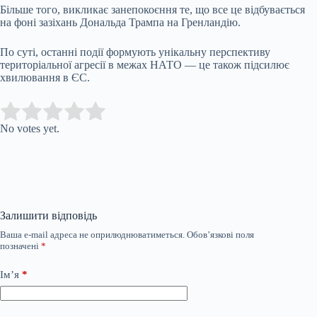
Більше того, викликає занепокоєння те, що все це відбувається
на фоні зазіхань Дональда Трампа на Гренландію.
По суті, останні події формують унікальну перспективу
територіальної агресії в межах НАТО — це також підсилює
хвилювання в ЄС.
Submit Rating
Rate this item:
No votes yet.
Залишити відповідь
Ваша e-mail адреса не оприлюднюватиметься.
Обов’язкові поля
позначені
*
Ім’я
*