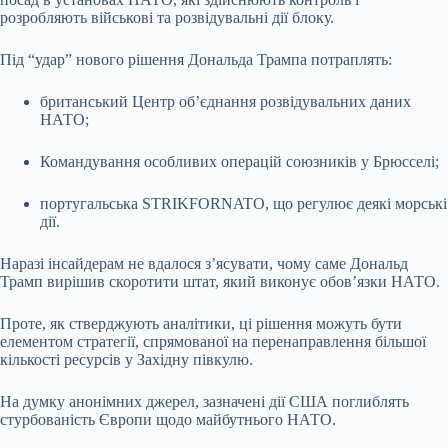
розробляють військові та розвідувальні дії блоку.
Під “удар” нового рішення Дональда Трампа потраплять:
британський Центр об’єднання розвідувальних даних
НАТО;
Командування особливих операцій союзників у Брюсселі;
португальська STRIKFORNATO, що регулює деякі морські
дії.
Наразі інсайдерам не вдалося з’ясувати, чому саме Дональд
Трамп вирішив скоротити штат, який виконує обов’язки НАТО.
Проте, як стверджують аналітики, ці рішення можуть бути
елементом стратегії, спрямованої на перенаправлення більшої
кількості ресурсів у Західну півкулю.
На думку анонімних джерел, зазначені дії США поглиблять
стурбованість Європи щодо майбутнього НАТО.