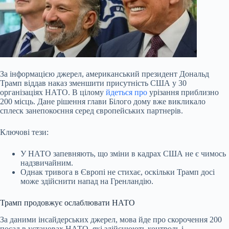
За інформацією джерел, американський президент Дональд
Трамп віддав наказ зменшити присутність США у 30
організаціях НАТО. В цілому
йдеться про
урізання приблизно
200 місць. Дане рішення глави Білого дому вже викликало
сплеск занепокоєння серед європейських партнерів.
Ключові тези:
У НАТО запевняють, що зміни в кадрах США не є чимось
надзвичайним.
Однак тривога в Європі не стихає, оскільки Трамп досі
може здійснити напад на Гренландію.
Трамп продовжує ослаблювати НАТО
За даними інсайдерських
джерел, мова йде про скорочення 200
посад в установах НАТО, які здійснюють контроль і