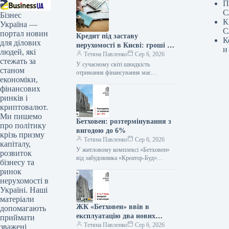
П
С
Бізнес
К
Україна —
С
портал новин
Кредит під заставу
К
для ділових
нерухомості в Києві: гроші за
и
людей, які
годину
Тетяна Павленко
Сер 6, 2026
стежать за
У сучасному світі швидкість
станом
отримання фінансування має
економіки,
вирішальне значення. Кошти можуть
фінансових
знадобитися терміново, наприклад,
для розвитку бізнесу, придбання
ринків і
нерухомості,
криптовалют.
Ми пишемо
Бетховен: розтермінування з
про політику
вигодою до 6%
крізь призму
Тетяна Павленко
Сер 6, 2026
капіталу,
У житловому комплексі «Бетховен»
розвиток
від забудовника «Креатор-Буд»
бізнесу та
стартувала акція на квартири з
ринок
пільговим розтермінуванням.
нерухомості в
Пропозиція діятиме з 1 до 31…
Україні. Наші
матеріали
ЖК «Бетховен» ввів в
допомагають
експлуатацію два нових
приймати
будинки
Тетяна Павленко
Сер 6, 2026
зважені