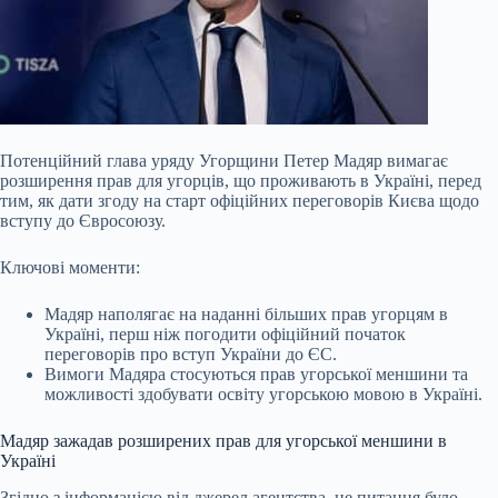
Потенційний глава уряду Угорщини Петер Мадяр вимагає
розширення прав для угорців, що проживають в Україні, перед
тим, як дати згоду на старт офіційних переговорів Києва щодо
вступу до Євросоюзу.
Ключові моменти:
Мадяр наполягає на наданні більших прав угорцям в
Україні, перш ніж погодити офіційний початок
переговорів про вступ України до ЄС.
Вимоги Мадяра стосуються прав угорської
меншини та
можливості здобувати освіту угорською мовою в Україні.
Мадяр зажадав розширених прав для угорської меншини в
Україні
Згідно з інформацією від джерел агентства, це питання було