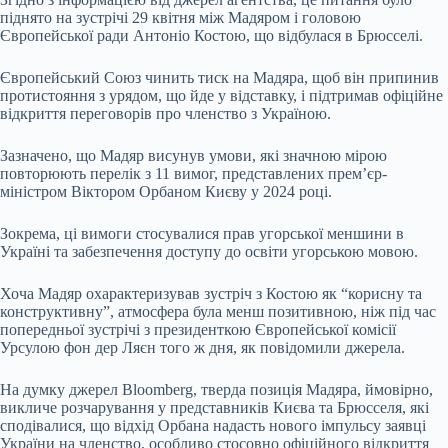
піднято на зустрічі 29 квітня між Мадяром і головою
Європейської ради Антоніо Костою, що відбулася в Брюсселі.
Європейський Союз чинить тиск на Мадяра, щоб він припинив
протистояння з урядом, що йде у відставку, і підтримав офіційне
відкриття переговорів про членство з Україною.
Зазначено, що Мадяр висунув умови, які значною мірою
повторюють перелік з 11 вимог, представлених прем’єр-
міністром Віктором Орбаном Києву у 2024 році.
Зокрема, ці вимоги стосувалися прав угорської меншини в
Україні та забезпечення доступу до освіти угорською мовою.
Хоча Мадяр охарактеризував зустріч з Костою як “корисну та
конструктивну”, атмосфера була менш позитивною, ніж під час
попередньої зустрічі з президенткою Європейської комісії
Урсулою фон дер Ляєн того ж дня, як повідомили джерела.
На думку джерел Bloomberg, тверда позиція Мадяра, ймовірно,
викличе розчарування у представників Києва та Брюсселя, які
сподівалися, що відхід Орбана надасть нового імпульсу заявці
України на членство, особливо стосовно офіційного відкриття