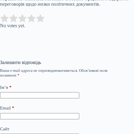
переговорів щодо низки політичних документів.
Submit Rating
Rate this item:
No votes yet.
Залишити відповідь
Ваша e-mail адреса не оприлюднюватиметься.
Обов’язкові поля
позначені
*
Ім’я
*
Email
*
Сайт