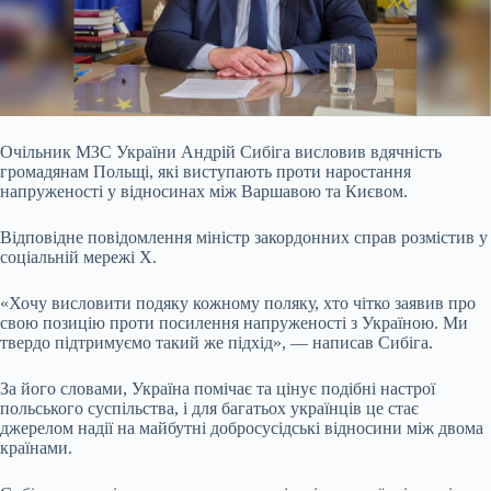
Очільник МЗС України Андрій Сибіга висловив вдячність
громадянам Польщі, які виступають проти наростання
напруженості у відносинах між Варшавою та Києвом.
Відповідне
повідомлення міністр закордонних справ розмістив у
соціальній мережі X.
«Хочу висловити подяку кожному поляку, хто чітко заявив про
свою позицію проти посилення напруженості з Україною. Ми
твердо підтримуємо такий же підхід», — написав Сибіга.
За його словами, Україна помічає та цінує подібні настрої
польського суспільства, і для багатьох українців це стає
джерелом надії на майбутні добросусідські відносини між двома
країнами.