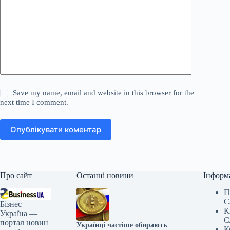
Save my name, email and website in this browser for the
next time I comment.
Опублікувати коментар
Про сайт
Останні новини
Інформ
П
С
Бізнес
К
Україна —
С
портал новин
Українці частіше обирають
К