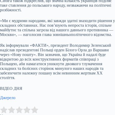
Сибіга також підкреслив, що значна кількість українців поділяє
таке ставлення до польського народу, незважаючи на політичні
розбіжності.
«Ми є мудрими народами, які завжди здатні знаходити рішення у
складних обставинах. Нас пов’язують непроста історія, спільне
майбутнє та спільна загроза від нашого давнього противника —
Москви», — наголосив глава зовнішньополітичного відомства.
Як інформували «ФАКТИ», президент Володимир Зеленський
надіслав президентові Польщі орден Білого Орла до Варшави
через «Нову пошту». Він зазначив, що Україна й надалі буде
відкритою до всіх конструктивних форматів співпраці з
Польщею, аби намагатися уникнути двоякого тлумачення
складних та болісних сторінок минулого наших народів та
забезпечити належну пошану всім невинним жертвам XX
століття.
ВІДЕО ДНЯ
Джерело
Submit Rating
Rate this item: