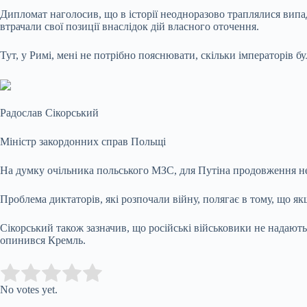
Дипломат наголосив, що в історії неодноразово траплялися випа
втрачали свої позиції внаслідок дій власного оточення.
Тут, у Римі, мені не потрібно пояснювати, скільки імператорів
Радослав Сікорський
Міністр закордонних справ Польщі
На думку очільника польського МЗС, для Путіна продовження нев
Проблема диктаторів, які розпочали війну, полягає в тому, що як
Сікорський також зазначив, що російські військовики не надають
опинився Кремль.
Submit Rating
Rate this item:
No votes yet.