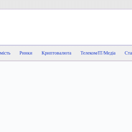
мість
Ринки
Криптовалюта
Телеком/IT/Медіа
Ста