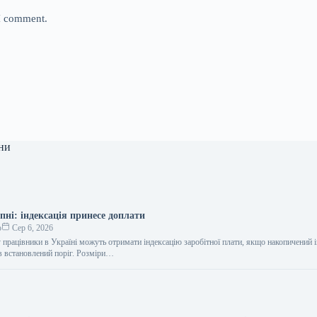
 I comment.
ни
пні: індексація принесе доплати
о
Сер 6, 2026
 працівники в Україні можуть отримати індексацію заробітної плати, якщо накопичений 
в встановлений поріг. Розміри…