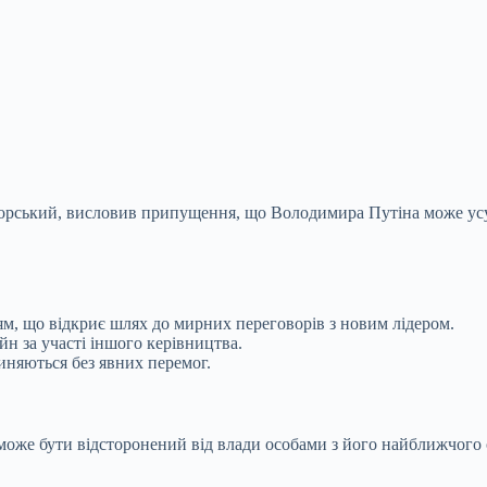
ікорський, висловив припущення, що Володимира Путіна може ус
ям, що відкриє шлях до мирних переговорів з новим лідером.
йн за участі іншого керівництва.
няються без явних перемог.
 може бути відсторонений від влади особами з його найближчого 