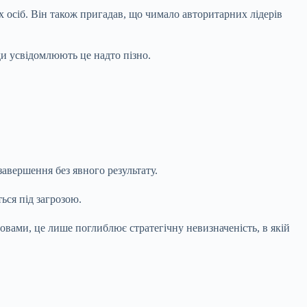
 осіб. Він також пригадав, що чимало авторитарних лідерів
ди усвідомлюють це надто пізно.
авершення без явного результату.
ься під загрозою.
ловами, це лише поглиблює стратегічну невизначеність, в якій