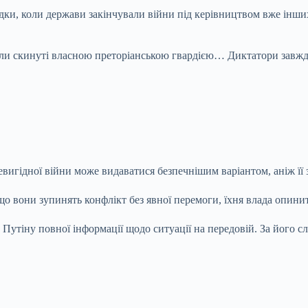
дки, коли держави закінчували війни під керівництвом вже інших
 були скинуті власною преторіанською гвардією… Диктатори завж
игідної війни може видаватися безпечнішим варіантом, аніж її з
що вони зупинять конфлікт без явної перемоги, їхня влада опинит
 Путіну повної інформації щодо ситуації на передовій. За його с