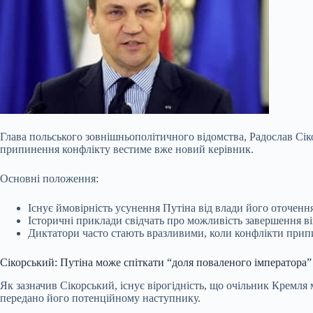
Глава польського зовнішньополітичного відомства, Радослав С
припинення конфлікту вестиме вже новий керівник.
Основні положення:
Існує ймовірність усунення Путіна від влади його оточенн
Історичні приклади свідчать про можливість завершення ві
Диктатори часто стають вразливими, коли
конфлікти припи
Сікорський: Путіна може спіткати “доля поваленого імператора”
Як зазначив Сікорський, існує вірогідність, що очільник Кремля
передано його потенційному наступнику.