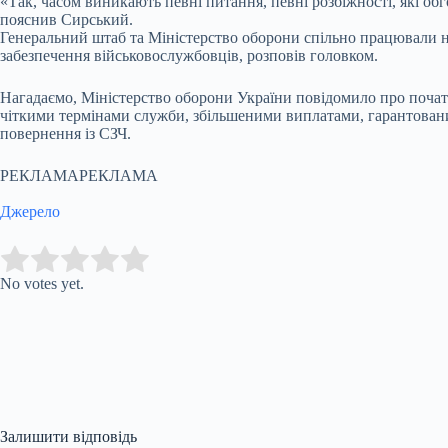
«Так, часом виникають певні питання, певні розбіжності, які о
пояснив Сирський.
Генеральний штаб та Міністерство оборони спільно працювали н
забезпечення військовослужбовців, розповів головком.
Нагадаємо, Міністерство оборони України повідомило про почато
чіткими термінами служби, збільшеними виплатами, гарантован
повернення із СЗЧ.
РЕКЛАМАРЕКЛАМА
Джерело
Submit Rating
Rate this item:
No votes yet.
Залишити відповідь