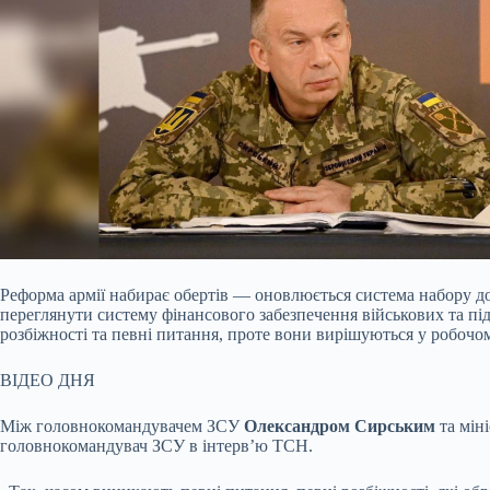
Реформа армії набирає обертів — оновлюється система набору до
переглянути систему фінансового забезпечення військових та пі
розбіжності та певні питання, проте вони вирішуються у робочо
ВІДЕО ДНЯ
Між головнокомандувачем ЗСУ
Олександром Сирським
та мін
головнокомандувач ЗСУ в інтерв’ю ТСН.