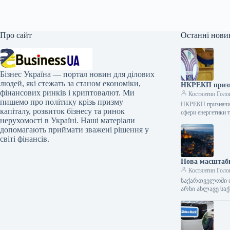
Про сайт
Останні нови
Бізнес Україна — портал новин для ділових
людей, які стежать за станом економіки,
НКРЕКП призн
фінансових ринків і криптовалют. Ми
Костянтин Голо
пишемо про політику крізь призму
НКРЕКП призначила
капіталу, розвиток бізнесу та ринок
сфери енергетики 
нерухомості в Україні. Наші матеріали
допомагають приймати зважені рішення у
світі фінансів.
Нова масштабна
Костянтин Голо
საქართველოში ორ
არხი ახლავე სა