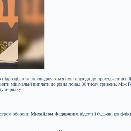
 підрозділів та впроваджуються нові підходи до проходження ві
дняти мінімальні виплати до рівня понад 30 тисяч гривень. Між
му порядку.
істром оборони
Михайлом Федоровим
відсутні будь-які конфлік