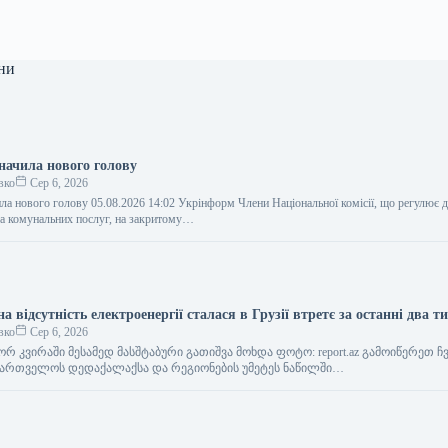
ни
ачила нового голову
вко
Сер 6, 2026
 нового голову 05.08.2026 14:02 Укрінформ Члени Національної комісії, що регулює 
та комунальних послуг, на закритому…
 відсутність електроенергії сталася в Грузії втретє за останні два т
вко
Сер 6, 2026
 კვირაში მესამედ მასშტაბური გათიშვა მოხდა ფოტო: report.az გამოიწერეთ ჩვ
ქართველოს დედაქალაქსა და რეგიონების უმეტეს ნაწილში…