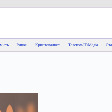
мість
Ринки
Криптовалюта
Телеком/IT/Медіа
Ста