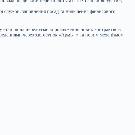
новажень: де вони перетинаються і як їх слід вирішувати», —
ї служби, заповнення посад та збільшення фінансового
 етапі вона передбачає впровадження нових контрактів із
веденнями через застосунок «Армія+» та новим механізмом