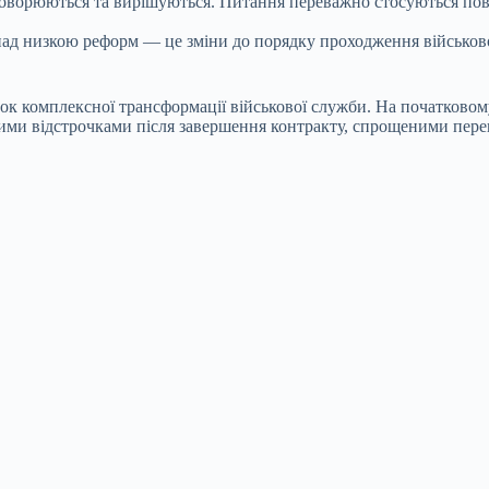
бговорюються та вирішуються. Питання переважно стосуються пов
ад низкою реформ — це зміни до порядку проходження військово
к комплексної трансформації військової служби. На початковому
ими відстрочками після завершення контракту, спрощеними пере