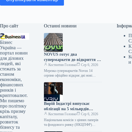
Про сайт
Останні новини
Інформ
П
С
Бізнес
К
Україна —
С
портал новин
NOVUS готує два
К
для ділових
супермаркети до відкриття у
и
людей, які
Львові
Костянтин Головко
Сер 6, 2026
стежать за
Мережа супермаркетів Novus 14
станом
серпня офіційно відкриє дві нові
економіки,
локації у Львові: на проспекті
фінансових
Червоної Калини, 60 та на вулиці…
ринків і
криптовалют.
Ми пишемо
Вирій Індастрі випускає
про політику
облігації на 5 мільярдів
крізь призму
гривень
Костянтин Головко
Сер 6, 2026
капіталу,
Національна комісія з цінних паперів
розвиток
та фондового ринку (НКЦПФР)
бізнесу та
зареєструвала дебютний випуск