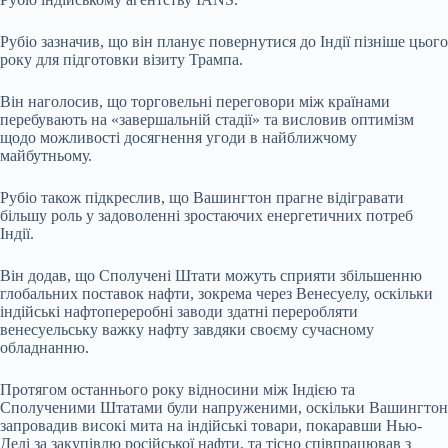
Рубіо зазначив, що він планує повернутися до Індії пізніше цього
року для підготовки візиту Трампа.
Він наголосив, що торговельні переговори між країнами
перебувають на «завершальній стадії» та висловив оптимізм
щодо можливості досягнення угоди в найближчому
майбутньому.
Рубіо також підкреслив, що Вашингтон прагне відігравати
більшу роль у задоволенні зростаючих енергетичних потреб
Індії.
Він додав, що Сполучені Штати можуть сприяти збільшенню
глобальних поставок нафти, зокрема через Венесуелу, оскільки
індійські нафтопереробні заводи здатні переробляти
венесуельську важку нафту завдяки своєму сучасному
обладнанню.
Протягом останнього року відносини між Індією та
Сполученими Штатами були напруженими, оскільки Вашингтон
запровадив високі мита на індійські товари, покаравши Нью-
Делі за закупівлю російської нафти, та тісно співпрацював з