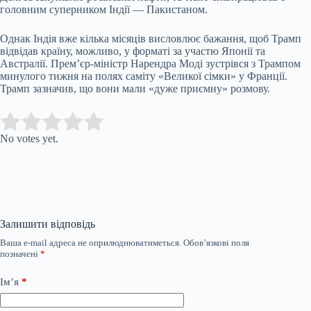
головним суперником Індії — Пакистаном.
Однак Індія вже кілька місяців висловлює бажання, щоб Трамп
відвідав країну, можливо, у форматі за участю Японії та
Австралії. Прем’єр-міністр Нарендра Моді зустрівся з Трампом
минулого тижня на полях саміту «Великої сімки» у Франції.
Трамп зазначив, що вони мали «дуже приємну» розмову.
Submit Rating
Rate this item:
No votes yet.
Залишити відповідь
Ваша e-mail адреса не оприлюднюватиметься.
Обов’язкові поля
позначені
*
Ім’я
*