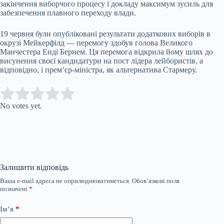
закінчення виборчого процесу і докладу максимум зусиль для
забезпечення плавного переходу влади.
19 червня були опубліковані результати додаткових виборів в
окрузі Мейкерфілд — перемогу здобув голова Великого
Манчестера Енді Бернем. Ця перемога відкрила йому шлях до
висунення своєї кандидатури на пост лідера лейбористів, а
відповідно, і прем’єр-міністра, як альтернатива Стармеру.
Submit Rating
Rate this item:
No votes yet.
Залишити відповідь
Ваша e-mail адреса не оприлюднюватиметься.
Обов’язкові поля
позначені
*
Ім’я
*