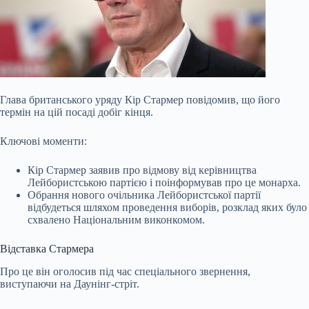
Глава британського уряду Кір Стармер повідомив, що його
термін на цій посаді добіг кінця.
Ключові моменти:
Кір Стармер заявив про відмову від керівництва
Лейбористською партією і поінформував про це монарха.
Обрання нового очільника Лейбористської партії
відбудеться шляхом проведення виборів, розклад яких було
схвалено Національним виконкомом.
Відставка Стармера
Про це він оголосив під час спеціального звернення,
виступаючи на Даунінг-стріт.