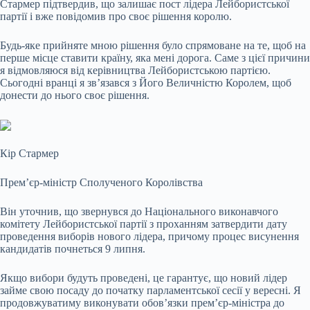
Стармер підтвердив, що залишає пост лідера
Лейбористської
партії і вже повідомив про своє рішення королю.
Будь-яке прийняте мною рішення було спрямоване на те, щоб на
перше місце ставити країну, яка мені дорога. Саме з цієї причини
я відмовляюся від керівництва Лейбористською партією.
Сьогодні вранці я зв’язався з Його Величністю Королем, щоб
донести до нього своє рішення.
Кір Стармер
Прем’єр-міністр Сполученого Королівства
Він уточнив, що звернувся до Національного виконавчого
комітету Лейбористської партії з проханням затвердити дату
проведення виборів нового лідера, причому процес висунення
кандидатів почнеться 9 липня.
Якщо вибори будуть проведені, це гарантує, що новий лідер
займе свою посаду до початку парламентської сесії у вересні. Я
продовжуватиму виконувати обов’язки прем’єр-міністра до