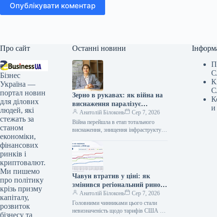
Опублікувати коментар
Про сайт
Останні новини
Інформ
П
С
Бізнес
К
Україна —
С
портал новин
Зерно в рукавах: як війна на
К
для ділових
виснаження паралізує
и
людей, які
українські порти
Анатолій Білоконь
Сер 7, 2026
стежать за
Війна перейшла в етап тотального
станом
виснаження, знищення інфраструктури
економіки,
та економіки. Цього прагнуть досягти
фінансових
як росіяни в Україні, так і ми…
ринків і
криптовалют.
Ми пишемо
Чавун втратив у ціні: як
про політику
змінився регіональний ринок
крізь призму
у липні
Анатолій Білоконь
Сер 7, 2026
капіталу,
Головними чинниками цього стали
розвиток
невизначеність щодо тарифів США та
бізнесу та