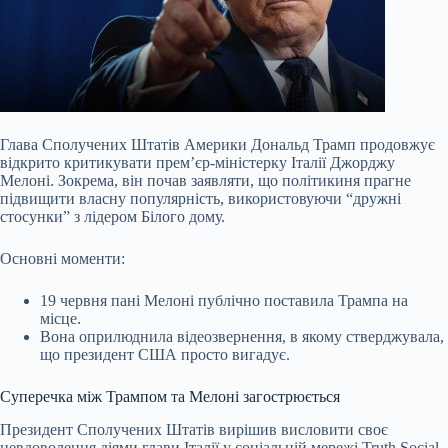
Глава Сполучених Штатів Америки Дональд Трамп продовжує
відкрито критикувати прем’єр-міністерку Італії Джорджу
Мелоні. Зокрема, він почав заявляти, що політикиня прагне
підвищити власну популярність, використовуючи “дружні
стосунки” з лідером Білого дому.
Основні моменти:
19 червня пані Мелоні публічно поставила Трампа на
місце.
Вона оприлюднила відеозвернення, в якому стверджувала,
що президент США просто вигадує.
Суперечка між Трампом та Мелоні загострюється
Президент Сполучених Штатів
вирішив висловити своє
невдоволення діями глави Італії у соціальній мережі Truth Social.