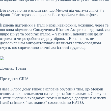
Він знову почав наполягати, що Мелоні під час зустрічі G-7 у
Франції багаторазово просила його зробити спільне фото.
Її рівень підтримки в Італії наразі невисокий, можливо, через те,
що вона відмовила Сполученим Штатам Америки – державі, яка
щиро цінує та оберігає Італію, – у питанні запобігання Ірану
отримати чи розробити ядерну зброю… Вона навіть не
дозволила нам використовувати італійські злітно-посадкові
смуги, що спричинило значні логістичні труднощі
Дональд Трамп
Президент США
Глава Білого дому також висловив обурення тим, що Мелоні
вчинила так, незважаючи на те, що, за його словами, Сполучені
Штати щорічно вкладають “сотні мільярдів доларів” у безпеку
Італії та інших “так званих” союзників по НАТО.