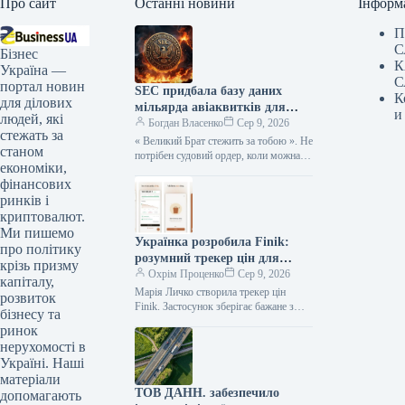
Про сайт
Останні новини
Інформ
П
С
Бізнес
К
Україна —
С
портал новин
SEC придбала базу даних
К
для ділових
мільярда авіаквитків для
и
людей, які
відстеження подорожей
Богдан Власенко
Сер 9, 2026
стежать за
« Великий Брат стежить за тобою ». Не
станом
потрібен судовий ордер, коли можна
економіки,
просто скористатися банківською
фінансових
карткою. Комісія з цінних…
ринків і
криптовалют.
Ми пишемо
Українка розробила Finik:
про політику
розумний трекер цін для
крізь призму
вигідних покупок
Охрім Проценко
Сер 9, 2026
капіталу,
Марія Личко створила трекер цін
розвиток
Finik. Застосунок зберігає бажане з
бізнесу та
будь-якого магазину, щодня стежить за
ринок
ціною й підказує той самий…
нерухомості в
Україні. Наші
матеріали
ТОВ ДАНН. забезпечило
допомагають