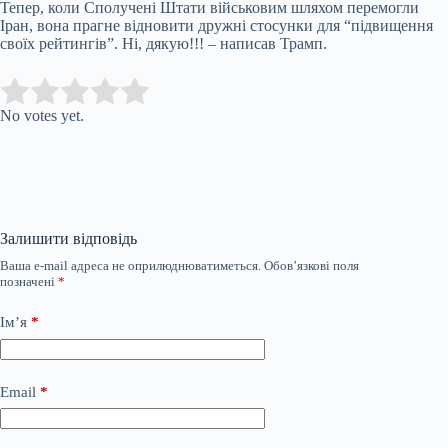
Тепер, коли Сполучені Штати військовим шляхом перемогли
Іран, вона прагне відновити дружні стосунки для “підвищення
своїх рейтингів”. Ні, дякую!!! – написав Трамп.
Submit Rating
Rate this item:
No votes yet.
Залишити відповідь
Ваша e-mail адреса не оприлюднюватиметься.
Обов’язкові поля
позначені
*
Ім’я
*
Email
*