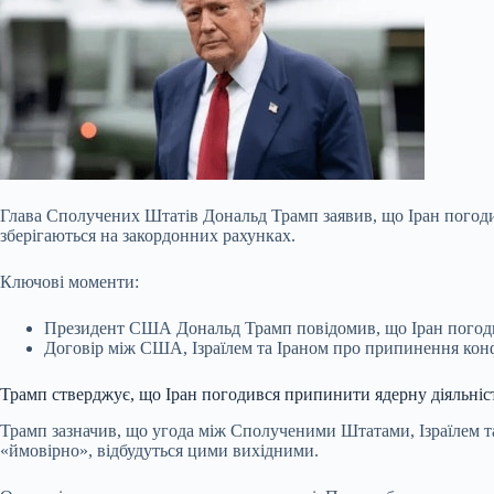
Глава Сполучених Штатів Дональд Трамп заявив, що Іран погоди
зберігаються на закордонних рахунках.
Ключові моменти:
Президент США Дональд Трамп повідомив, що Іран погодив
Договір між США, Ізраїлем та Іраном про припинення конф
Трамп стверджує, що Іран погодився припинити ядерну діяльніс
Трамп зазначив, що угода між Сполученими Штатами, Ізраїлем т
«ймовірно», відбудуться цими вихідними.