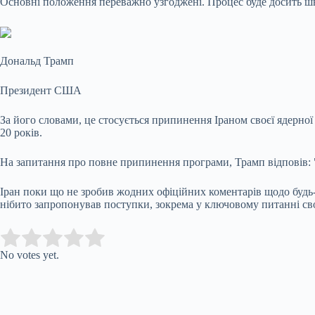
Основні положення переважно узгоджені. Процес буде досить ш
Дональд Трамп
Президент США
За його словами, це стосується припинення Іраном своєї ядерно
20 років.
На запитання про повне припинення програми, Трамп відповів: "
Іран поки що не зробив жодних офіційних коментарів щодо будь-я
нібито запропонував поступки, зокрема у ключовому питанні сво
Submit Rating
Rate this item:
No votes yet.