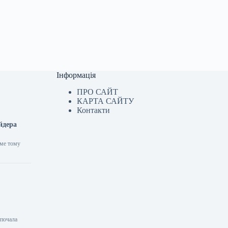
Інформація
ПРО САЙТ
КАРТА САЙТУ
Контакти
йдера
аме тому
зпочала