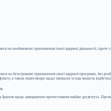
вся на необмежене припинення своєї ядерної діяльності, проте 
ся на безстрокове припинення своєї ядерної програми, без розб
лікту, а також переговори щодо тривалої угоди можуть відбутис
ть
а Іраном щодо завершення протистояння майже досягнута. Прези