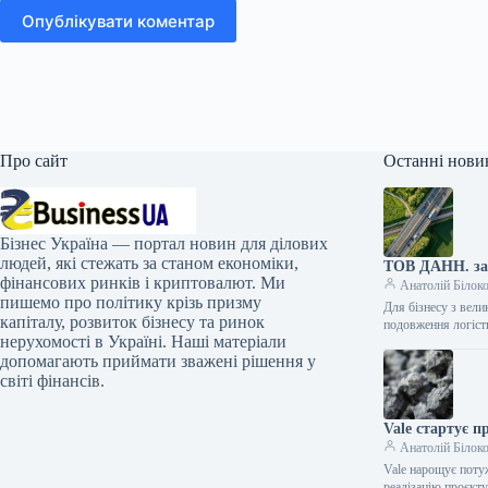
Опублікувати коментар
Про сайт
Останні нови
Бізнес Україна — портал новин для ділових
людей, які стежать за станом економіки,
ТОВ ДАНН. заб
фінансових ринків і криптовалют. Ми
Анатолій Білок
пишемо про політику крізь призму
Для бізнесу з вели
капіталу, розвиток бізнесу та ринок
подовження логіс
нерухомості в Україні. Наші матеріали
допомагають приймати зважені рішення у
світі фінансів.
Vale стартує п
Анатолій Білок
Vale нарощує поту
реалізацію проєкту