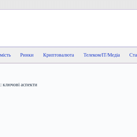
мість
Ринки
Криптовалюта
Телеком/IT/Медіа
Ста
: ключові аспекти