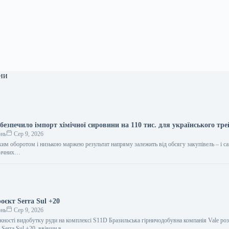
ни
езпечило імпорт хімічної сировини на 110 тис. для українського тре
онь
Сер 9, 2026
ким оборотом і низькою маржею результат напряму залежить від обсягу закупівель – і с
тичних…
роєкт Serra Sul +20
онь
Сер 9, 2026
жності видобутку руди на комплексі S11D Бразильська гірничодобувна компанія Vale ро
 Serra Sul +20, ввівши в…