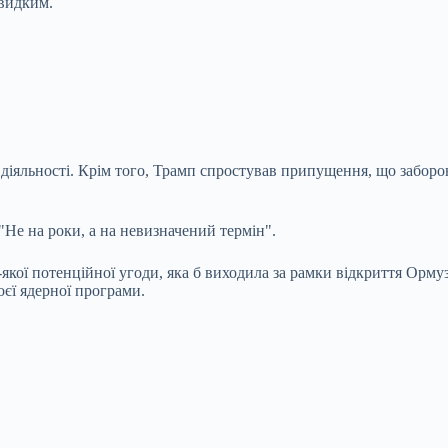
видким.
ї діяльності. Крім того, Трамп спростував припущення, що забор
Не на роки, а на невизначений термін".
кої потенційної угоди, яка б виходила за рамки відкриття Ормуз
єї ядерної програми.