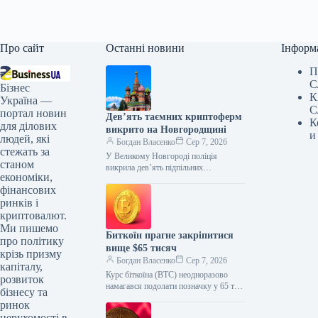
Про сайт
Останні новини
Інформ
П
С
Бізнес
К
Україна —
С
портал новин
Дев’ять таємних криптоферм
К
для ділових
викрито на Новгородщині
и
людей, які
Богдан Власенко
Сер 7, 2026
стежать за
У Великому Новгороді поліція
станом
викрила дев’ять підпільних
економіки,
майнінгових ферм. За версією
фінансових
слідства, їх організували четверо
місцевих жителів, які незаконно
ринків і
під’єднали
криптовалют.
Ми пишемо
Биткоїн прагне закріпитися
про політику
вище $65 тисяч
крізь призму
Богдан Власенко
Сер 7, 2026
капіталу,
Курс біткоїна (BTC) неодноразово
розвиток
намагався подолати позначку у 65 тис.
бізнесу та
доларів. Увечері 5 серпня він сягав 64
ринок
954 доларів, а…
нерухомості в