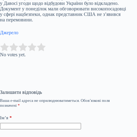
у Давосі угоди щодо відбудови України було відкладено.
Документ у понеділок мали обговорювати високопосадовці
у сфері нацбезпеки, однак представник США не з’явився
на перемовини.
Джерело
Submit Rating
Rate this item:
No votes yet.
Залишити відповідь
Ваша e-mail адреса не оприлюднюватиметься.
Обов’язкові поля
позначені
*
Ім’я
*