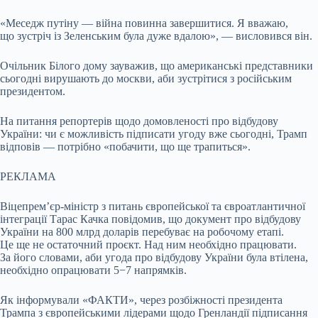
«Меседж путіну — війна повинна завершитися. Я вважаю,
що зустріч із Зеленським була дуже вдалою», — висловився він.
Очільник Білого дому зауважив, що американські представники
сьогодні вирушають до москви, аби зустрітися з російським
президентом.
На питання репортерів щодо домовленості про відбудову
України: чи є можливість підписати угоду вже сьогодні, Трамп
відповів — потрібно «побачити, що ще трапиться».
РЕКЛАМА
Віцепремʼєр-міністр з питань європейської та євроатлантичної
інтеграції Тарас Качка повідомив, що документ про відбудову
України на 800 млрд доларів перебуває на робочому етапі.
Це ще не остаточний проєкт. Над ним необхідно працювати.
За його словами, аби угода про відбудову України була втілена,
необхідно опрацювати 5−7 напрямків.
Як інформували «ФАКТИ», через розбіжності президента
Трампа з європейськими лідерами щодо Гренландії підписання