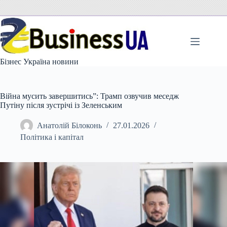
Перейти
до
вмісту
Бізнес Україна новини
Війна мусить завершитись”: Трамп озвучив меседж
Путіну після зустрічі із Зеленським
Анатолій Білоконь
27.01.2026
Політика і капітал