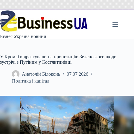
Перейти
до
вмісту
Бізнес Україна новини
У Кремлі відреагували на пропозицію Зеленського щодо
зустрічі з Путіним у Костянтинівці
Анатолій Білоконь
07.07.2026
Політика і капітал