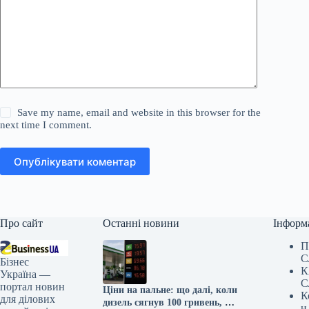
Save my name, email and website in this browser for the
next time I comment.
Опублікувати коментар
Про сайт
Останні новини
Інформ
П
С
Бізнес
К
Україна —
С
портал новин
Ціни на пальне: що далі, коли
К
для ділових
дизель сягнув 100 гривень, а
и