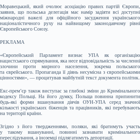
Моравецький, який очолює асоціацію правих партій Європи,
заявив, що польська делегація має намір задіяти всі доступні
міжнародні важелі для офіційного засудження українського
націоналістичного руху на найвищому законодавчому рівні
Європейського Союзу.
РЕКЛАМА
«Європейський Парламент визнає УПА як організацію
нацистського спрямування, яка несе відповідальність за численні
злочини проти мирного населення, зокрема польського
та єврейського. Пропаганда її діянь несумісна з європейськими
цінностями», — процитував майбутній текст документа політик.
Екс-прем’єр також виступає за глибокі зміни до Кримінального
кодексу Польщі. На його думку, Польща повинна припинити
будь-які форми вшанування діячів ОУН-УПА серед значної
кількості українських біженців та працівників, які перебувають
на території країни.
Згідно з його твердженнями, поляки, які братимуть участь
у такому вшануванні, повинні зазнавати кримінального
переслідування, а іноземці підлягатимуть депортації.