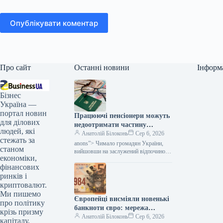
Опублікувати коментар
Про сайт
Останні новини
Інформ
Бізнес
Україна —
портал новин
Працюючі пенсіонери можуть
для ділових
недоотримати частину
людей, які
надбавок: кого це торкнеться
Анатолій Білоконь
Сер 6, 2026
стежать за
— Міністерство фінансів
anons”> Чимало громадян України,
станом
вийшовши на заслужений відпочинок,
економіки,
не припиняють своєї офіційної
фінансових
трудової діяльності. Сам факт
продовження роботи після досягнення
ринків і
криптовалют.
Ми пишемо
Європейці висміяли новенькі
про політику
банкноти євро: мережа
крізь призму
наповнилася мемами —
Анатолій Білоконь
Сер 6, 2026
капіталу,