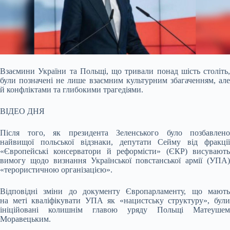
Взаємини України та Польщі, що тривали понад шість століть,
були позначені не лише взаємним культурним збагаченням, але
й конфліктами та глибокими трагедіями.
ВІДЕО ДНЯ
Після того, як президента Зеленського було позбавлено
найвищої польської відзнаки, депутати Сейму від фракції
«Європейські консерватори й реформісти» (ЄКР) висувають
вимогу щодо визнання Української повстанської армії (УПА)
«терористичною організацією».
Відповідні зміни до документу Європарламенту, що мають
на меті кваліфікувати УПА як «нацистську структуру», були
ініційовані колишнім главою уряду Польщі Матеушем
Моравецьким.