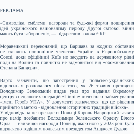
РЕКЛАМА
«Символіка, емблеми, нагороди та будь-які форми поширення
ідей українського націоналізму періоду Другої світової війни
мають бути заборонені», — підкреслив голова ЄКР.
Моравецький переконаний, що Варшава за жодних обставин
не схвалить повноцінне членство України в Європейському
Союзі, доки офіційний Київ не засудить на державному рівні
події на Волині та повністю не відмовиться від «обожнювання
Степана Бандери».
Варто зазначити, що загострення у польсько-українських
відносинах розпочалося після того, як 26 травня президент
Володимир Зеленський видав указ про надання Окремому
центру спеціальних операцій «Північ» почесного найменування
«імені Героїв УПА». У документі зазначалося, що це рішення
прийнято з метою «відновлення історичних традицій війська».
У відповідь на це президент Польщі Кароль Навроцький заявив
про намір позбавити Володимира Зеленського Ордену Білого
Орла — найвищої нагороди Польщі, якою його у 2023 році було
відзначено тодішнім польським президентом Анджеєм Дудою.