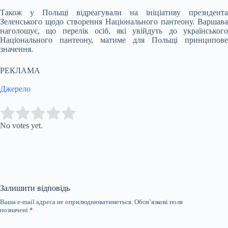
Також у Польщі відреагували на ініціативу президента
Зеленського щодо створення Національного пантеону. Варшава
наголошує, що перелік осіб, які увійдуть до українського
Національного пантеону, матиме для Польщі принципове
значення.
РЕКЛАМА
Джерело
Submit Rating
Rate this item:
No votes yet.
Залишити відповідь
Ваша e-mail адреса не оприлюднюватиметься.
Обов’язкові поля
позначені
*