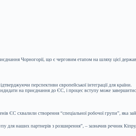
днання Чорногорії, що є черговим етапом на шляху цієї держав
ідтверджуючи перспективи європейської інтеграції для країни.
кандидати на приєднання до ЄС, і процес вступу може завершити
енів ЄС схвалили створення “спеціальної робочої групи”, яка за
пу для наших партнерів з розширення”, – зазначив речник Кіпру,