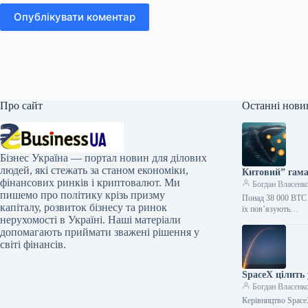
Опублікувати коментар
Про сайт
Останні нови
Бізнес Україна — портал новин для ділових
людей, які стежать за станом економіки,
Китовий” гама
фінансових ринків і криптовалют. Ми
Богдан Власенк
пишемо про політику крізь призму
Понад 38 000 BTC 
капіталу, розвиток бізнесу та ринок
їх пов’язують…
нерухомості в Україні. Наші матеріали
допомагають приймати зважені рішення у
світі фінансів.
SpaceX цілить 
Богдан Власенк
Керівництво SpaceX