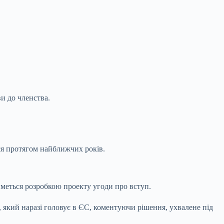
и до членства.
ся протягом найближчих років.
йметься розробкою проекту угоди про вступ.
 який наразі головує в ЄС, коментуючи рішення, ухвалене під