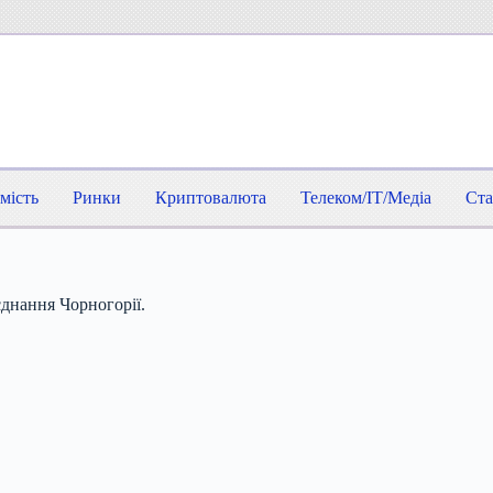
мість
Ринки
Криптовалюта
Телеком/IT/Медіа
Ста
днання Чорногорії.