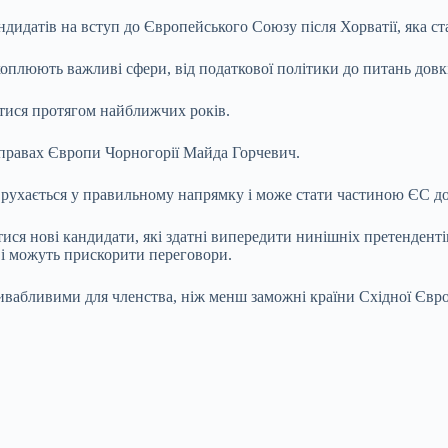
ндидатів на вступ до Європейського Союзу після Хорватії, яка ст
охоплюють важливі сфери, від податкової політики до питань довк
тися протягом найближчих років.
 справах Європи Чорногорії Майда Горчевич.
а рухається у правильному напрямку і може стати частиною ЄС до
тися нові кандидати, які здатні випередити нинішніх претендент
у і можуть прискорити переговори.
ивабливими для членства, ніж менш заможні країни Східної Євр