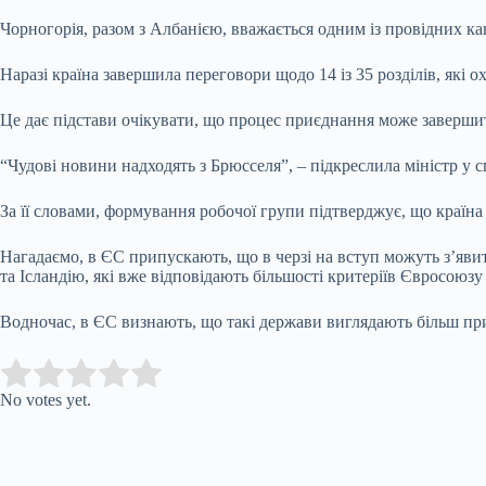
Чорногорія, разом з Албанією, вважається одним із провідних ка
Наразі країна завершила переговори щодо 14 із 35 розділів, які 
Це дає підстави очікувати, що процес приєднання може заверши
“Чудові новини надходять з Брюсселя”, – підкреслила міністр у
За її словами, формування робочої групи підтверджує, що країн
Нагадаємо, в ЄС припускають, що в черзі на вступ можуть з’яви
та Ісландію, які вже відповідають більшості критеріїв Євросоюз
Водночас, в ЄС визнають, що такі держави виглядають більш пр
Submit Rating
Rate this item:
No votes yet.