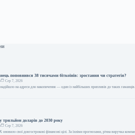
ни
нець поповнився 38 тисячами біткоїнів: зростання чи стратегія?
о
Сер 7, 2026
надійшло на адреси для накопичення — один із найбільших припливів до таких гаманців
у трильйон доларів до 2030 року
о
Сер 7, 2026
 оновило свої довгострокові фінансові цілі. За їхніми прогнозами, річна виручка компа