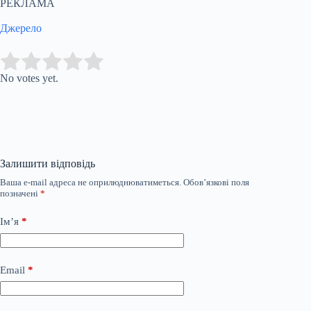
РЕКЛАМА
Джерело
Submit Rating
Rate this item:
No votes yet.
Залишити відповідь
Ваша e-mail адреса не оприлюднюватиметься.
Обов’язкові поля
позначені
*
Ім’я
*
Email
*