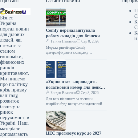
Про сайт
Останні новини
Інформ
П
С
Бізнес
К
Україна —
С
портал новин
Comfy переналаштувала
К
для ділових
роботу складів для безпеки
и
людей, які
Тетяна Павленко
Сер 8, 2026
стежать за
Мережа ритейлера Comfy
станом
диверсифікувала складську
економіки,
інфраструктуру по регіонах та
фінансових
оптимізувала режим роботи
розподільчих центрів. Основне
ринків і
системне рішення полягає у
криптовалют.
Ми пишемо
«Укрпошта» запровадить
про політику
податковий номер для деяких
крізь призму
операцій: пояснення для
Богдан Власенко
Сер 8, 2026
капіталу,
клієнтів
Для всіх післяплат за посилки
розвиток
потрібно буде вказувати податковий
бізнесу та
номер незалежно від суми Укрпошта
ринок
прокоментувала роз’яснення
нерухомості в
Національного банку щодо збору…
Україні. Наші
матеріали
ЦЕС прогнозує курс до 2027
допомагають