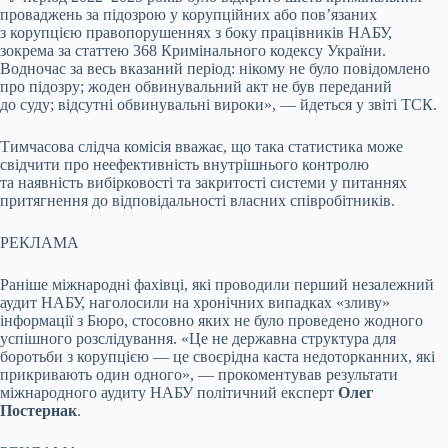
проваджень за підозрою у корупційних або пов’язаних
з корупцією правопорушеннях з боку працівників НАБУ,
зокрема за статтею 368 Кримінального кодексу України.
Водночас за весь вказаний період: нікому не було повідомлено
про підозру; жоден обвинувальний акт не був переданий
до суду; відсутні обвинувальні вироки», — йдеться у звіті ТСК.
Тимчасова слідча комісія вважає, що така статистика може
свідчити про неефективність внутрішнього контролю
та наявність вибірковості та закритості системи у питаннях
притягнення до відповідальності власних співробітників.
РЕКЛАМА
Раніше міжнародні фахівці, які проводили перший незалежний
аудит НАБУ, наголосили на хронічних випадках «зливу»
інформації з Бюро, стосовно яких не було проведено жодного
успішного розслідування. «Це не державна структура для
боротьби з корупцією — це своєрідна каста недоторканних, які
прикривають один одного», — прокоментував результати
міжнародного аудиту НАБУ політичний експерт
Олег
Постернак
.