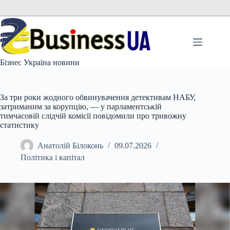
Перейти
до
вмісту
Бізнес Україна новини
За три роки жодного обвинувачення детективам НАБУ,
затриманим за корупцію, — у парламентській
тимчасовій слідчій комісії повідомили про тривожну
статистику
Анатолій Білоконь
09.07.2026
Політика і капітал