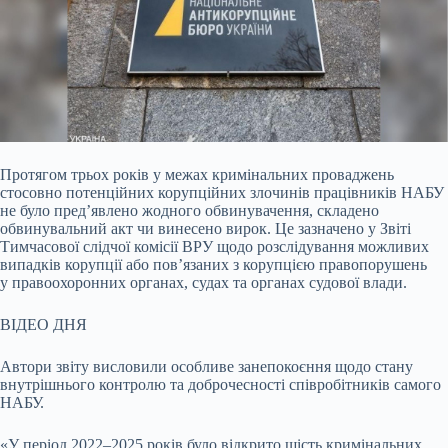
Протягом трьох років у межах кримінальних проваджень
стосовно потенційних корупційних злочинів працівників НАБУ
не було пред’явлено жодного обвинувачення, складено
обвинувальний акт чи винесено вирок. Це зазначено у Звіті
Тимчасової слідчої комісії ВРУ щодо розслідування можливих
випадків корупції або пов’язаних з корупцією правопорушень
у правоохоронних органах, судах та органах судової влади.
ВІДЕО ДНЯ
Автори звіту висловили особливе занепокоєння щодо стану
внутрішнього контролю та доброчесності співробітників самого
НАБУ.
«У період 2022–2025 років було відкрито шість кримінальних